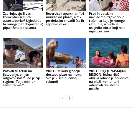
Zabrinjavaju li vas
Rezervisali apartman “tri
Pred hrvatskim
komentari u slučaju
minute od plaže”, a tek
navijačima izgovorio je
autostoperke? Izgleda da
po dolasku shvatili šta ih
rečenicu koja je mnoge
bi mnogi (bez dopuštenja)
zapravo čeka
razljutila, a onda je
pipali žene po sisama
uslijedio obrat koji niko
nije očekivao
Pozvali su tetku na
VIDEO: Milioni gledaju
VIDEO KOJI JE NASMIJAO
ljetovanje, a njen
dostavu pizze na moru:
REGION: Jedna riječ
odgovor nasmijao je cijeli
Sve je visilo o jednoj
otkrila odakle je porodica
region: “To je odmor
sekundi
na plaži, komentari
samo za vas!”
oduševili društvene
mreže