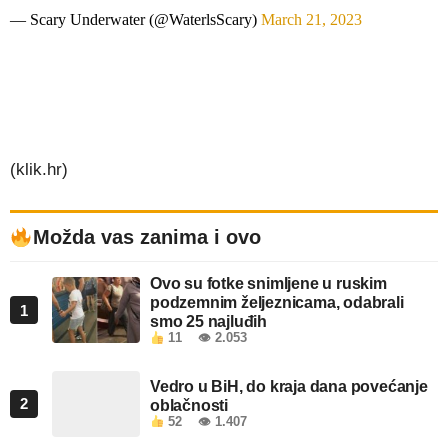
— Scary Underwater (@WaterlsScary)
March 21, 2023
(klik.hr)
Možda vas zanima i ovo
Ovo su fotke snimljene u ruskim
podzemnim željeznicama, odabrali
1
smo 25 najluđih
11
👁 2.053
Vedro u BiH, do kraja dana povećanje
2
oblačnosti
52
👁 1.407