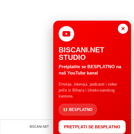
×
BISCANI.NET
STUDIO
Pretplatite se BESPLATNO na
naš YouTube kanal
Emisije, intervjui, podcasti i video
priče iz Bihaća i Unsko-sanskog
kantona.
BESPLATNO
BISCANI.NET
Impressum
Uvjeti korištenja
PRETPLATI SE BESPLATNO