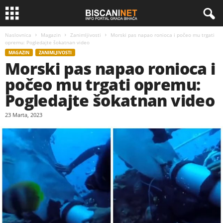
Naslovnica
Magazin
Zanimljivosti
Morski pas napao ronioca i počeo mu trgati
opremu: Pogledajte šokatnan video
MAGAZIN
ZANIMLJIVOSTI
Morski pas napao ronioca i
počeo mu trgati opremu:
Pogledajte šokatnan video
23 Marta, 2023