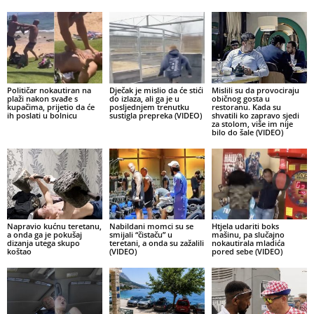
Političar nokautiran na
Dječak je mislio da će stići
Mislili su da provociraju
plaži nakon svađe s
do izlaza, ali ga je u
običnog gosta u
kupačima, prijetio da će
posljednjem trenutku
restoranu. Kada su
ih poslati u bolnicu
sustigla prepreka (VIDEO)
shvatili ko zapravo sjedi
za stolom, više im nije
bilo do šale (VIDEO)
Napravio kućnu teretanu,
Nabildani momci su se
Htjela udariti boks
a onda ga je pokušaj
smijali “čistaču” u
mašinu, pa slučajno
dizanja utega skupo
teretani, a onda su zažalili
nokautirala mladića
koštao
(VIDEO)
pored sebe (VIDEO)