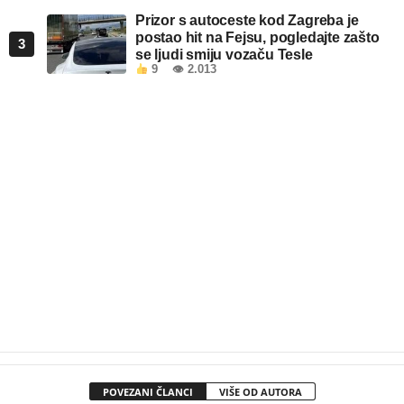
Prizor s autoceste kod Zagreba je
postao hit na Fejsu, pogledajte zašto
3
se ljudi smiju vozaču Tesle
9
👁 2.013
POVEZANI ČLANCI
VIŠE OD AUTORA