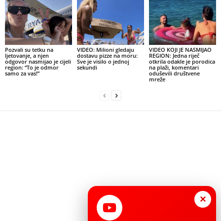
Pozvali su tetku na
VIDEO: Milioni gledaju
VIDEO KOJI JE NASMIJAO
ljetovanje, a njen
dostavu pizze na moru:
REGION: Jedna riječ
odgovor nasmijao je cijeli
Sve je visilo o jednoj
otkrila odakle je porodica
region: “To je odmor
sekundi
na plaži, komentari
samo za vas!”
oduševili društvene
mreže
×