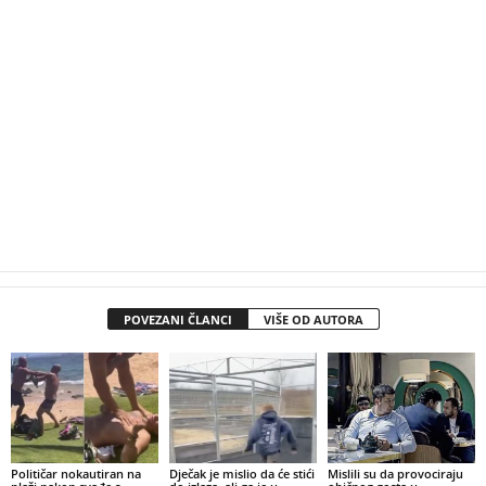
POVEZANI ČLANCI
VIŠE OD AUTORA
Političar nokautiran na
Dječak je mislio da će stići
Mislili su da provociraju