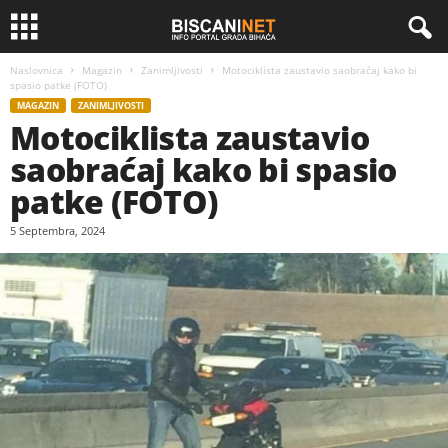
Naslovnica
Magazin
Zanimljivosti
Motociklista zaustavio saobraćaj kako bi
spasio patke (FOTO)
MAGAZIN
ZANIMLJIVOSTI
Motociklista zaustavio
saobraćaj kako bi spasio
patke (FOTO)
5 Septembra, 2024