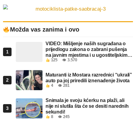
Možda vas zanima i ovo
VIDEO: Mišljenje naših sugrađana o
prijedlogu zakona o zabrani pušenja
1
na javnim mjestima i u ugostiteljskim
125
👁 3.570
objektima u FBiH
Maturanti iz Mostara razrednici “ukrali”
2
auto pa joj priredili iznenađenje života
4
👁 281
Snimala je svoju kćerku na plaži, ali
nije ni slutila šta će se desiti narednih
3
sekundi!
8
👁 245