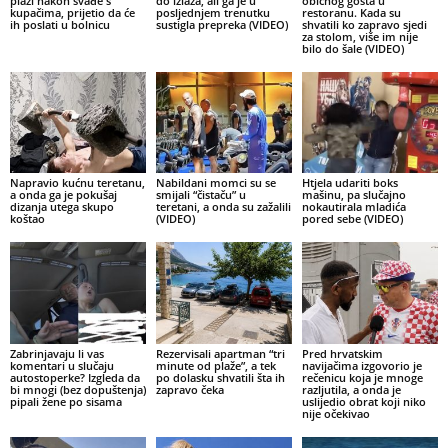
plaži nakon svađe s
do izlaza, ali ga je u
običnog gosta u
kupačima, prijetio da će
posljednjem trenutku
restoranu. Kada su
ih poslati u bolnicu
sustigla prepreka (VIDEO)
shvatili ko zapravo sjedi
za stolom, više im nije
bilo do šale (VIDEO)
Napravio kućnu teretanu,
Nabildani momci su se
Htjela udariti boks
a onda ga je pokušaj
smijali “čistaču” u
mašinu, pa slučajno
dizanja utega skupo
teretani, a onda su zažalili
nokautirala mladića
koštao
(VIDEO)
pored sebe (VIDEO)
Zabrinjavaju li vas
Rezervisali apartman “tri
Pred hrvatskim
komentari u slučaju
minute od plaže”, a tek
navijačima izgovorio je
autostoperke? Izgleda da
po dolasku shvatili šta ih
rečenicu koja je mnoge
bi mnogi (bez dopuštenja)
zapravo čeka
razljutila, a onda je
pipali žene po sisama
uslijedio obrat koji niko
nije očekivao