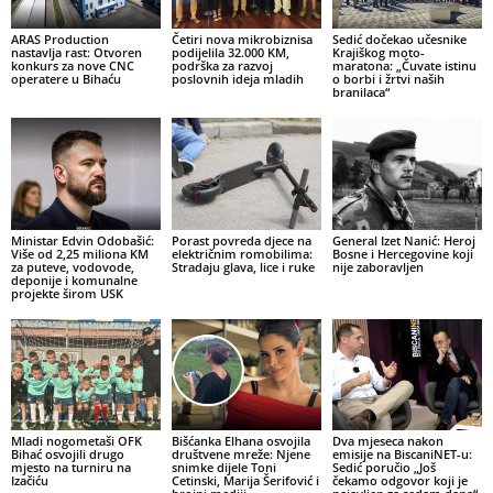
ARAS Production
Četiri nova mikrobiznisa
Sedić dočekao učesnike
nastavlja rast: Otvoren
podijelila 32.000 KM,
Krajiškog moto-
konkurs za nove CNC
podrška za razvoj
maratona: „Čuvate istinu
operatere u Bihaću
poslovnih ideja mladih
o borbi i žrtvi naših
branilaca“
Ministar Edvin Odobašić:
Porast povreda djece na
General Izet Nanić: Heroj
Više od 2,25 miliona KM
električnim romobilima:
Bosne i Hercegovine koji
za puteve, vodovode,
Stradaju glava, lice i ruke
nije zaboravljen
deponije i komunalne
projekte širom USK
Mladi nogometaši OFK
Bišćanka Elhana osvojila
Dva mjeseca nakon
Bihać osvojili drugo
društvene mreže: Njene
emisije na BiscaniNET-u:
mjesto na turniru na
snimke dijele Toni
Sedić poručio „Još
Izačiću
Cetinski, Marija Šerifović i
čekamo odgovor koji je