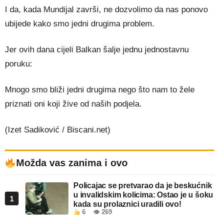
I da, kada Mundijal završi, ne dozvolimo da nas ponovo
ubijede kako smo jedni drugima problem.
Jer ovih dana cijeli Balkan šalje jednu jednostavnu
poruku:
Mnogo smo bliži jedni drugima nego što nam to žele
priznati oni koji žive od naših podjela.
(Izet Sadiković / Biscani.net)
Možda vas zanima i ovo
Policajac se pretvarao da je beskućnik
u invalidskim kolicima: Ostao je u šoku
1
kada su prolaznici uradili ovo!
6
👁 269