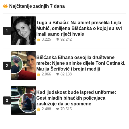
Najčitanije zadnjih 7 dana
Tuga u Bihaću: Na ahiret preselila Lejla
Muhić, omiljena Bišćanka o kojoj su svi
1
imali samo riječi hvale
3.225 👁 92.242
Bišćanka Elhana osvojila društvene
mreže: Njene snimke dijele Toni Cetinski,
2
Marija Šerifović i brojni mediji
2.966 👁 82.138
Kad ljudskost bude ispred uniforme:
Gest mladih bihaćkih policajaca
3
zaslužuje da se spomene
2.488 👁 70.515