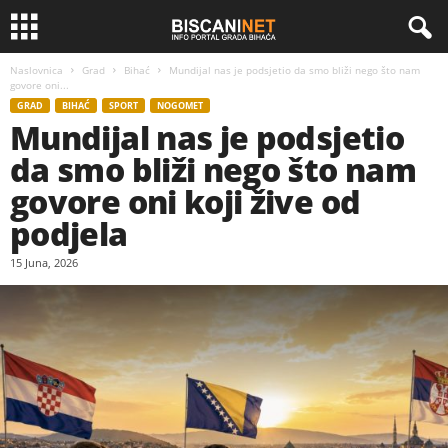
Naslovnica
Grad
Bihać
Mundijal nas je podsjetio da smo bliži nego što nam
govore oni...
GRAD
BIHAĆ
SPORT
NOGOMET
Mundijal nas je podsjetio
da smo bliži nego što nam
govore oni koji žive od
podjela
15 Juna, 2026