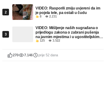
VIDEO: Rasporili zmiju uvjereni da im
2
je pojela tele, pa ostali u čudu
8
👁 2.231
VIDEO: Mišljenje naših sugrađana o
prijedlogu zakona o zabrani pušenja
3
na javnim mjestima i u ugostiteljskim
125
👁 3.522
objektima u FBiH
270
7.146
prije 52 dana