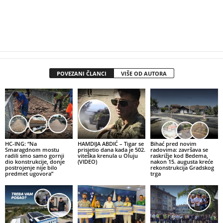
POVEZANI ČLANCI
VIŠE OD AUTORA
HC-ING: “Na
HAMDIJA ABDIĆ – Tigar se
Bihać pred novim
Smaragdnom mostu
prisjetio dana kada je 502.
radovima: završava se
radili smo samo gornji
viteška krenula u Oluju
raskrižje kod Bedema,
dio konstrukcije, donje
(VIDEO)
nakon 15. augusta kreće
postrojenje nije bilo
rekonstrukcija Gradskog
predmet ugovora”
trga