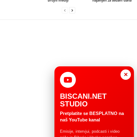
brojni mediji
najavljen za sedam dana“
×
BISCANI.NET
STUDIO
Pretplatite se BESPLATNO na
naš YouTube kanal
Emisije, intervjui, podcasti i video