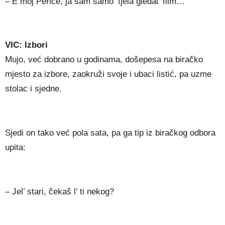
– E moj Perice, ja sam samo ‘tjela gledat’ film…
VIC: Izbori
Mujo, već dobrano u godinama, došepesa na biračko
mjesto za izbore, zaokruži svoje i ubaci listić, pa uzme
stolac i sjedne.
Sjedi on tako već pola sata, pa ga tip iz biračkog odbora
upita:
– Jel’ stari, čekaš l’ ti nekog?