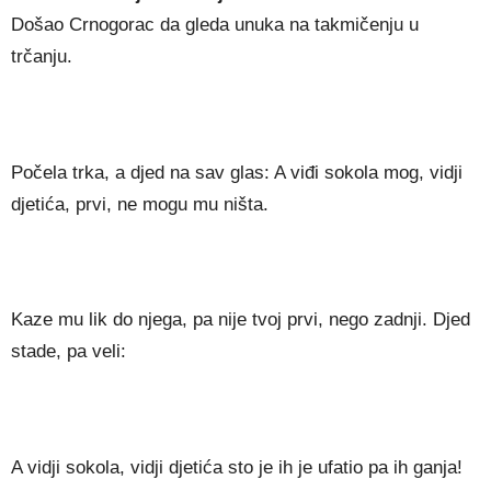
Došao Crnogorac da gleda unuka na takmičenju u
trčanju.
Počela trka, a djed na sav glas: A viđi sokola mog, vidji
djetića, prvi, ne mogu mu ništa.
Kaze mu lik do njega, pa nije tvoj prvi, nego zadnji. Djed
stade, pa veli:
A vidji sokola, vidji djetića sto je ih je ufatio pa ih ganja!