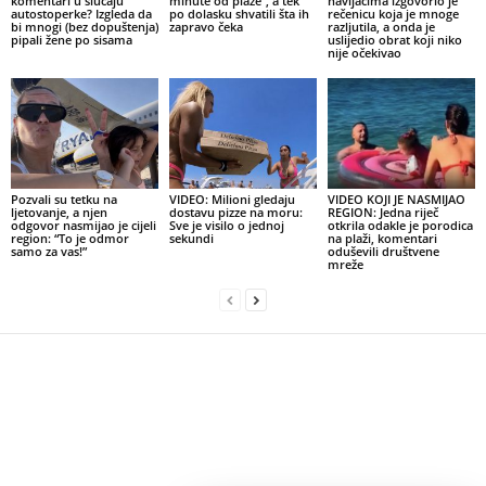
komentari u slučaju
minute od plaže”, a tek
navijačima izgovorio je
autostoperke? Izgleda da
po dolasku shvatili šta ih
rečenicu koja je mnoge
bi mnogi (bez dopuštenja)
zapravo čeka
razljutila, a onda je
pipali žene po sisama
uslijedio obrat koji niko
nije očekivao
Pozvali su tetku na
VIDEO: Milioni gledaju
VIDEO KOJI JE NASMIJAO
ljetovanje, a njen
dostavu pizze na moru:
REGION: Jedna riječ
odgovor nasmijao je cijeli
Sve je visilo o jednoj
otkrila odakle je porodica
region: “To je odmor
sekundi
na plaži, komentari
samo za vas!”
oduševili društvene
mreže