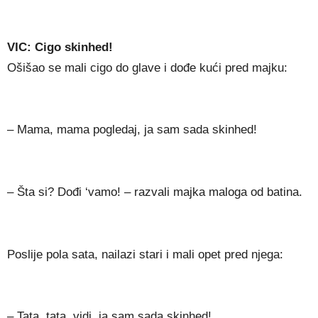
VIC: Cigo skinhed!
Ošišao se mali cigo do glave i dođe kući pred majku:
– Mama, mama pogledaj, ja sam sada skinhed!
– Šta si? Dođi ‘vamo! – razvali majka maloga od batina.
Poslije pola sata, nailazi stari i mali opet pred njega:
– Tata, tata, vidi, ja sam sada skinhed!