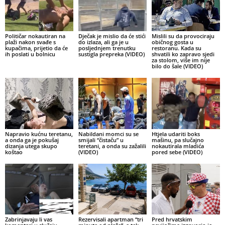
Političar nokautiran na
Dječak je mislio da će stići
Mislili su da provociraju
plaži nakon svađe s
do izlaza, ali ga je u
običnog gosta u
kupačima, prijetio da će
posljednjem trenutku
restoranu. Kada su
ih poslati u bolnicu
sustigla prepreka (VIDEO)
shvatili ko zapravo sjedi
za stolom, više im nije
bilo do šale (VIDEO)
Napravio kućnu teretanu,
Nabildani momci su se
Htjela udariti boks
a onda ga je pokušaj
smijali “čistaču” u
mašinu, pa slučajno
dizanja utega skupo
teretani, a onda su zažalili
nokautirala mladića
koštao
(VIDEO)
pored sebe (VIDEO)
Zabrinjavaju li vas
Rezervisali apartman “tri
Pred hrvatskim