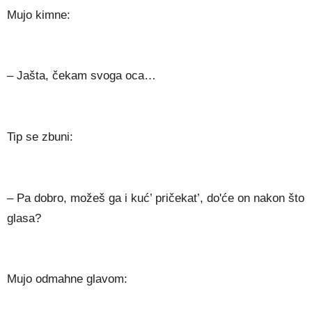
Mujo kimne:
– Jašta, čekam svoga oca…
Tip se zbuni:
– Pa dobro, možeš ga i kuć’ pričekat’, do'će on nakon što
glasa?
Mujo odmahne glavom: