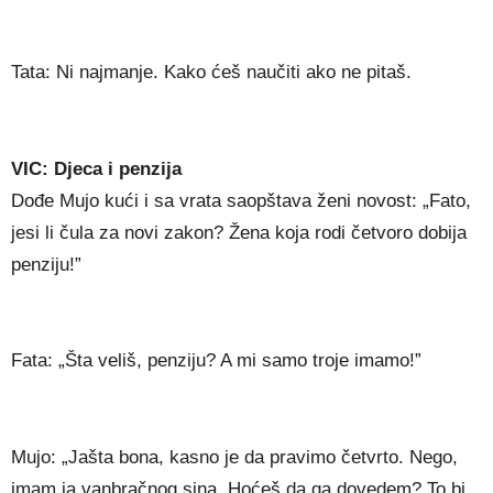
Tata: Ni najmanje. Kako ćeš naučiti ako ne pitaš.
VIC: Djeca i penzija
Dođe Mujo kući i sa vrata saopštava ženi novost: „Fato,
jesi li čula za novi zakon? Žena koja rodi četvoro dobija
penziju!”
Fata: „Šta veliš, penziju? A mi samo troje imamo!”
Mujo: „Jašta bona, kasno je da pravimo četvrto. Nego,
imam ja vanbračnog sina. Hoćeš da ga dovedem? To bi