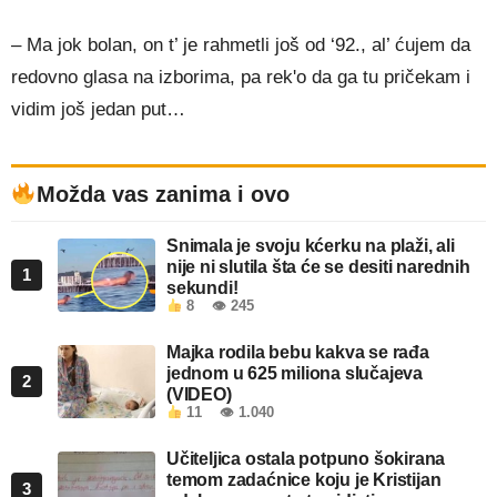
– Ma jok bolan, on t’ je rahmetli još od ‘92., al’ ćujem da
redovno glasa na izborima, pa rek'o da ga tu pričekam i
vidim još jedan put…
Možda vas zanima i ovo
Snimala je svoju kćerku na plaži, ali
nije ni slutila šta će se desiti narednih
1
sekundi!
8
👁 245
Majka rodila bebu kakva se rađa
jednom u 625 miliona slučajeva
2
(VIDEO)
11
👁 1.040
Učiteljica ostala potpuno šokirana
temom zadaćnice koju je Kristijan
3