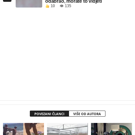
odabrao, morate to vidjeti
10
👁 135
POVEZANI ČLANCI
VIŠE OD AUTORA