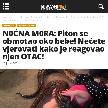
Naslovnica
Magazin
Zanimljivosti
N0ĆNA M0RA: Piton se obmotao oko bebe!
Nećete vjerovati kako je reagovao...
MAGAZIN
ZANIMLJIVOSTI
N0ĆNA M0RA: Piton se
obmotao oko bebe! Nećete
vjerovati kako je reagovao
njen OTAC!
18 Juna, 2021