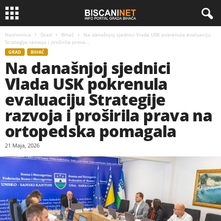
Naslovnica
Grad
Bihać
Na današnjoj sjednici Vlada USK pokrenula evaluaciju
Strategije razvoja i proširila prava...
GRAD
BIHAĆ
Na današnjoj sjednici
Vlada USK pokrenula
evaluaciju Strategije
razvoja i proširila prava na
ortopedska pomagala
21 Maja, 2026