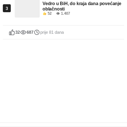
Vedro u BiH, do kraja dana povećanje
3
oblačnosti
52
👁 1.407
32
687
prije 81 dana