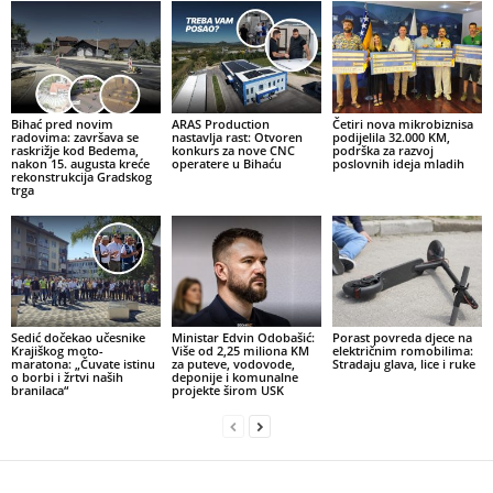
Bihać pred novim
ARAS Production
Četiri nova mikrobiznisa
radovima: završava se
nastavlja rast: Otvoren
podijelila 32.000 KM,
raskrižje kod Bedema,
konkurs za nove CNC
podrška za razvoj
nakon 15. augusta kreće
operatere u Bihaću
poslovnih ideja mladih
rekonstrukcija Gradskog
trga
Sedić dočekao učesnike
Ministar Edvin Odobašić:
Porast povreda djece na
Krajiškog moto-
Više od 2,25 miliona KM
električnim romobilima:
maratona: „Čuvate istinu
za puteve, vodovode,
Stradaju glava, lice i ruke
o borbi i žrtvi naših
deponije i komunalne
branilaca“
projekte širom USK