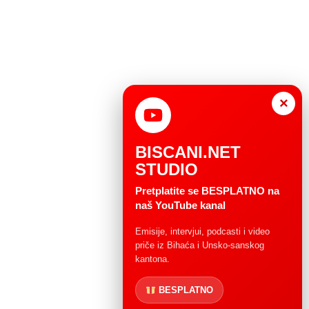
×
BISCANI.NET
STUDIO
Pretplatite se BESPLATNO na
naš YouTube kanal
Emisije, intervjui, podcasti i video
priče iz Bihaća i Unsko-sanskog
kantona.
BESPLATNO