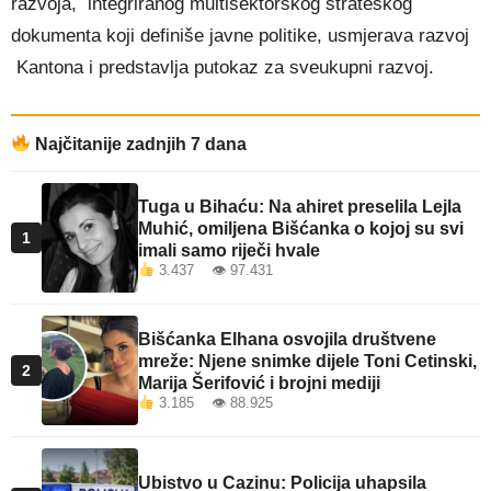
razvoja, integriranog multisektorskog strateškog
dokumenta koji definiše javne politike, usmjerava razvoj
Kantona i predstavlja putokaz za sveukupni razvoj.
Najčitanije zadnjih 7 dana
Tuga u Bihaću: Na ahiret preselila Lejla
Muhić, omiljena Bišćanka o kojoj su svi
1
imali samo riječi hvale
3.437 👁 97.431
Bišćanka Elhana osvojila društvene
mreže: Njene snimke dijele Toni Cetinski,
2
Marija Šerifović i brojni mediji
3.185 👁 88.925
Ubistvo u Cazinu: Policija uhapsila