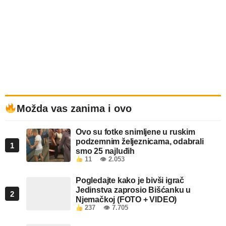
Možda vas zanima i ovo
Ovo su fotke snimljene u ruskim
podzemnim željeznicama, odabrali
1
smo 25 najluđih
11
👁 2.053
Pogledajte kako je bivši igrač
Jedinstva zaprosio Bišćanku u
2
Njemačkoj (FOTO + VIDEO)
237
👁 7.705