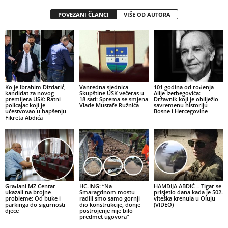
POVEZANI ČLANCI
VIŠE OD AUTORA
Ko je Ibrahim Dizdarić,
Vanredna sjednica
101 godina od rođenja
kandidat za novog
Skupštine USK večeras u
Alije Izetbegovića:
premijera USK: Ratni
18 sati: Sprema se smjena
Državnik koji je obilježio
policajac koji je
Vlade Mustafe Ružnića
savremenu historiju
učestvovao u hapšenju
Bosne i Hercegovine
Fikreta Abdića
Građani MZ Centar
HC-ING: “Na
HAMDIJA ABDIĆ – Tigar se
ukazali na brojne
Smaragdnom mostu
prisjetio dana kada je 502.
probleme: Od buke i
radili smo samo gornji
viteška krenula u Oluju
parkinga do sigurnosti
dio konstrukcije, donje
(VIDEO)
djece
postrojenje nije bilo
predmet ugovora”