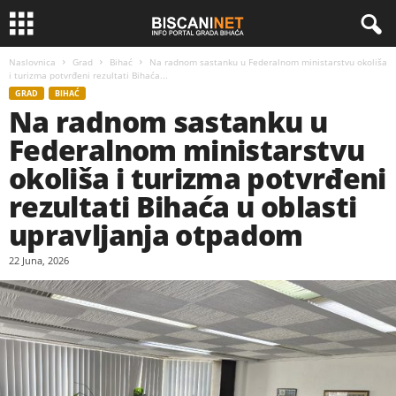
Naslovnica
Grad
Bihać
Na radnom sastanku u Federalnom ministarstvu okoliša
i turizma potvrđeni rezultati Bihaća...
GRAD
BIHAĆ
Na radnom sastanku u
Federalnom ministarstvu
okoliša i turizma potvrđeni
rezultati Bihaća u oblasti
upravljanja otpadom
22 Juna, 2026