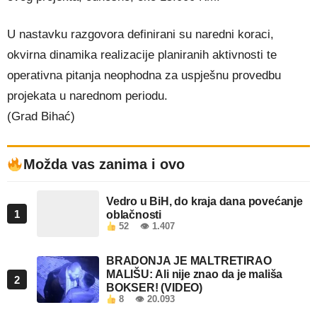
U nastavku razgovora definirani su naredni koraci,
okvirna dinamika realizacije planiranih aktivnosti te
operativna pitanja neophodna za uspješnu provedbu
projekata u narednom periodu.
(Grad Bihać)
Možda vas zanima i ovo
Vedro u BiH, do kraja dana povećanje
1
oblačnosti
52
👁 1.407
BRADONJA JE MALTRETIRAO
MALIŠU: Ali nije znao da je mališa
2
BOKSER! (VIDEO)
8
👁 20.093