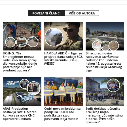
POVEZANI ČLANCI
VIŠE OD AUTORA
HC-ING: “Na
HAMDIJA ABDIĆ – Tigar se
Bihać pred novim
Smaragdnom mostu
prisjetio dana kada je 502.
radovima: završava se
radili smo samo gornji
viteška krenula u Oluju
raskrižje kod Bedema,
dio konstrukcije, donje
(VIDEO)
nakon 15. augusta kreće
postrojenje nije bilo
rekonstrukcija Gradskog
predmet ugovora”
trga
ARAS Production
Četiri nova mikrobiznisa
Sedić dočekao učesnike
nastavlja rast: Otvoren
podijelila 32.000 KM,
Krajiškog moto-
konkurs za nove CNC
podrška za razvoj
maratona: „Čuvate istinu
operatere u Bihaću
poslovnih ideja mladih
o borbi i žrtvi naših
branilaca“