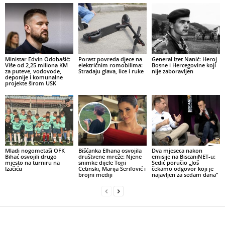
Ministar Edvin Odobašić:
Porast povreda djece na
General Izet Nanić: Heroj
Više od 2,25 miliona KM
električnim romobilima:
Bosne i Hercegovine koji
za puteve, vodovode,
Stradaju glava, lice i ruke
nije zaboravljen
deponije i komunalne
projekte širom USK
Mladi nogometaši OFK
Bišćanka Elhana osvojila
Dva mjeseca nakon
Bihać osvojili drugo
društvene mreže: Njene
emisije na BiscaniNET-u:
mjesto na turniru na
snimke dijele Toni
Sedić poručio „Još
Izačiću
Cetinski, Marija Šerifović i
čekamo odgovor koji je
brojni mediji
najavljen za sedam dana“