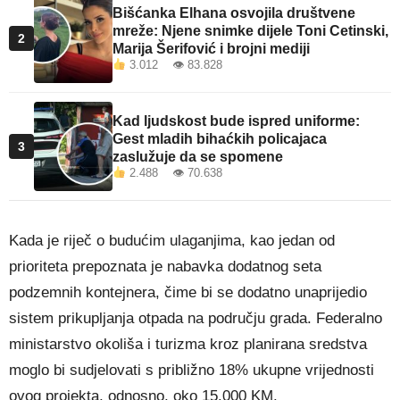
Bišćanka Elhana osvojila društvene
mreže: Njene snimke dijele Toni Cetinski,
2
Marija Šerifović i brojni mediji
3.012 👁 83.828
Kad ljudskost bude ispred uniforme:
Gest mladih bihaćkih policajaca
3
zaslužuje da se spomene
2.488 👁 70.638
Kada je riječ o budućim ulaganjima, kao jedan od
prioriteta prepoznata je nabavka dodatnog seta
podzemnih kontejnera, čime bi se dodatno unaprijedio
sistem prikupljanja otpada na području grada. Federalno
ministarstvo okoliša i turizma kroz planirana sredstva
moglo bi sudjelovati s približno 18% ukupne vrijednosti
ovog projekta, odnosno, oko 15.000 KM.