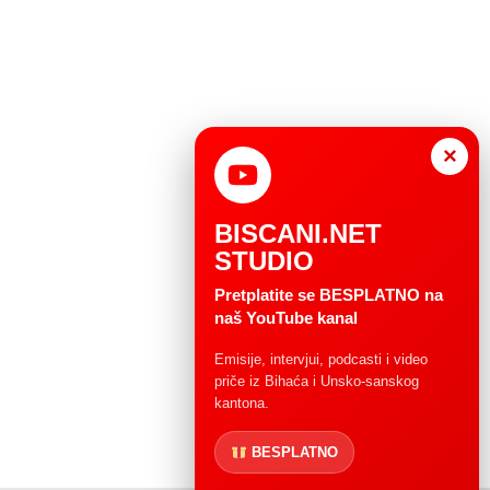
×
BISCANI.NET
STUDIO
Pretplatite se BESPLATNO na
naš YouTube kanal
Emisije, intervjui, podcasti i video
priče iz Bihaća i Unsko-sanskog
kantona.
BESPLATNO