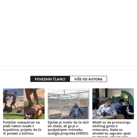
POVEZANI ČLANCI
VIŠE OD AUTORA
Političar nokautiran na
Dječak je mislio da će stići
Mislili su da provociraju
plaži nakon svađe s
do izlaza, ali ga je u
običnog gosta u
kupačima, prijetio da će
posljednjem trenutku
restoranu. Kada su
ih poslati u bolnicu
sustigla prepreka (VIDEO)
shvatili ko zapravo sjedi
za stolom, više im nije