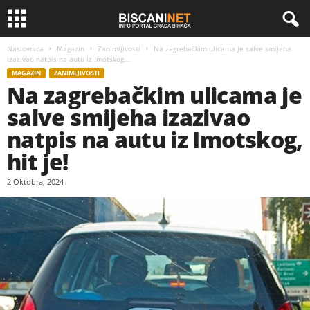
Naslovnica
Magazin
Zanimljivosti
Na zagrebačkim ulicama je salve smijeha
izazivao natpis na autu iz Imotskog,...
MAGAZIN
ZANIMLJIVOSTI
Na zagrebačkim ulicama je
salve smijeha izazivao
natpis na autu iz Imotskog,
hit je!
2 Oktobra, 2024