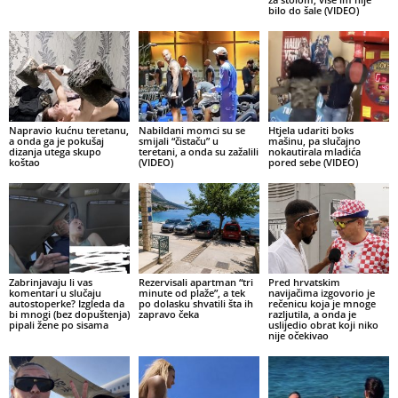
bilo do šale (VIDEO)
Napravio kućnu teretanu,
Nabildani momci su se
Htjela udariti boks
a onda ga je pokušaj
smijali “čistaču” u
mašinu, pa slučajno
dizanja utega skupo
teretani, a onda su zažalili
nokautirala mladića
koštao
(VIDEO)
pored sebe (VIDEO)
Zabrinjavaju li vas
Rezervisali apartman “tri
Pred hrvatskim
komentari u slučaju
minute od plaže”, a tek
navijačima izgovorio je
autostoperke? Izgleda da
po dolasku shvatili šta ih
rečenicu koja je mnoge
bi mnogi (bez dopuštenja)
zapravo čeka
razljutila, a onda je
pipali žene po sisama
uslijedio obrat koji niko
nije očekivao