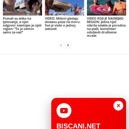
Pozvali su tetku na
VIDEO: Milioni gledaju
VIDEO KOJI JE NASMIJAO
ljetovanje, a njen
dostavu pizze na moru:
REGION: Jedna riječ
odgovor nasmijao je cijeli
Sve je visilo o jednoj
otkrila odakle je porodica
region: “To je odmor
sekundi
na plaži, komentari
samo za vas!”
oduševili društvene
mreže
×
BISCANI.NET