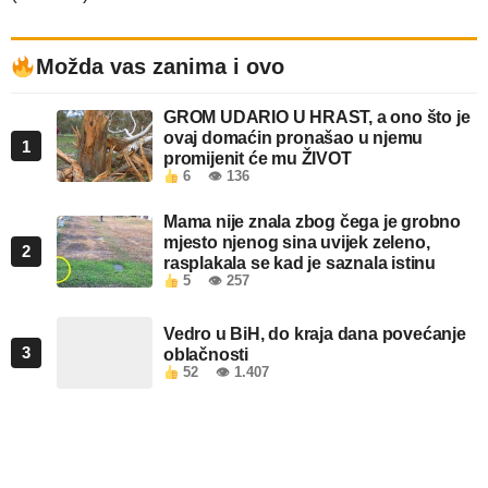
Možda vas zanima i ovo
GROM UDARIO U HRAST, a ono što je
ovaj domaćin pronašao u njemu
1
promijenit će mu ŽIVOT
6
👁 136
Mama nije znala zbog čega je grobno
mjesto njenog sina uvijek zeleno,
2
rasplakala se kad je saznala istinu
5
👁 257
Vedro u BiH, do kraja dana povećanje
3
oblačnosti
52
👁 1.407