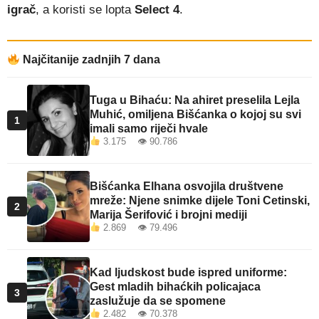
igrač
, a koristi se lopta
Select 4
.
Najčitanije zadnjih 7 dana
Tuga u Bihaću: Na ahiret preselila Lejla
Muhić, omiljena Bišćanka o kojoj su svi
1
imali samo riječi hvale
3.175 👁 90.786
Bišćanka Elhana osvojila društvene
mreže: Njene snimke dijele Toni Cetinski,
2
Marija Šerifović i brojni mediji
2.869 👁 79.496
Kad ljudskost bude ispred uniforme:
Gest mladih bihaćkih policajaca
3
zaslužuje da se spomene
2.482 👁 70.378