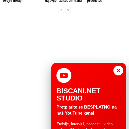
brojni mediji
najavljen za sedam dana“
prvenstvu
×
BISCANI.NET
STUDIO
Pretplatite se BESPLATNO na
naš YouTube kanal
Emisije, intervjui, podcasti i video