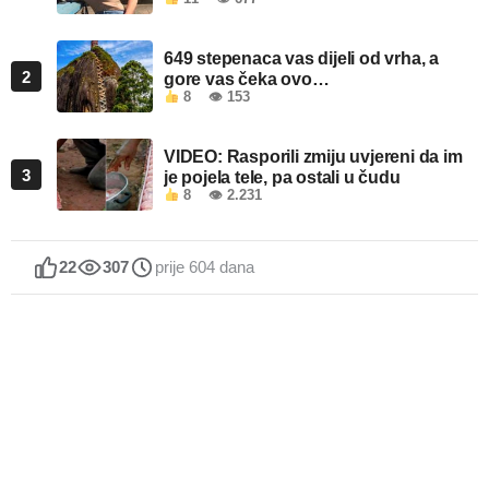
649 stepenaca vas dijeli od vrha, a
2
gore vas čeka ovo…
8
👁 153
VIDEO: Rasporili zmiju uvjereni da im
3
je pojela tele, pa ostali u čudu
8
👁 2.231
22
307
prije 604 dana