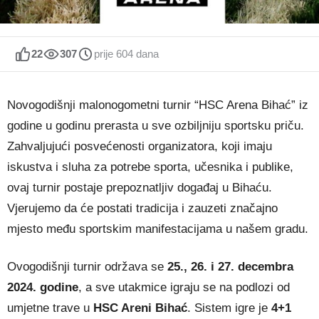
22
307
prije 604 dana
Novogodišnji malonogometni turnir “HSC Arena Bihać” iz
godine u godinu prerasta u sve ozbiljniju sportsku priču.
Zahvaljujući posvećenosti organizatora, koji imaju
iskustva i sluha za potrebe sporta, učesnika i publike,
ovaj turnir postaje prepoznatljiv događaj u Bihaću.
Vjerujemo da će postati tradicija i zauzeti značajno
mjesto među sportskim manifestacijama u našem gradu.
Ovogodišnji turnir održava se
25., 26. i 27. decembra
2024. godine
, a sve utakmice igraju se na podlozi od
umjetne trave u
HSC Areni Bihać
. Sistem igre je
4+1