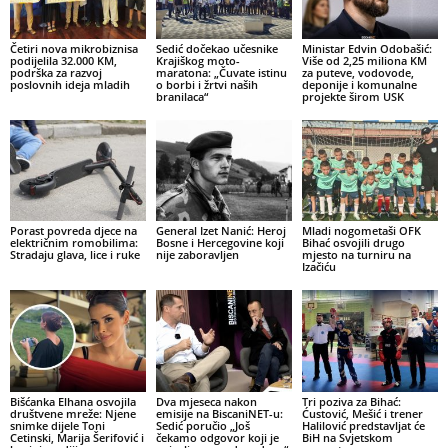
Četiri nova mikrobiznisa
Sedić dočekao učesnike
Ministar Edvin Odobašić:
podijelila 32.000 KM,
Krajiškog moto-
Više od 2,25 miliona KM
podrška za razvoj
maratona: „Čuvate istinu
za puteve, vodovode,
poslovnih ideja mladih
o borbi i žrtvi naših
deponije i komunalne
branilaca“
projekte širom USK
Porast povreda djece na
General Izet Nanić: Heroj
Mladi nogometaši OFK
električnim romobilima:
Bosne i Hercegovine koji
Bihać osvojili drugo
Stradaju glava, lice i ruke
nije zaboravljen
mjesto na turniru na
Izačiću
Bišćanka Elhana osvojila
Dva mjeseca nakon
Tri poziva za Bihać:
društvene mreže: Njene
emisije na BiscaniNET-u:
Ćustović, Mešić i trener
snimke dijele Toni
Sedić poručio „Još
Halilović predstavljat će
Cetinski, Marija Šerifović i
čekamo odgovor koji je
BiH na Svjetskom