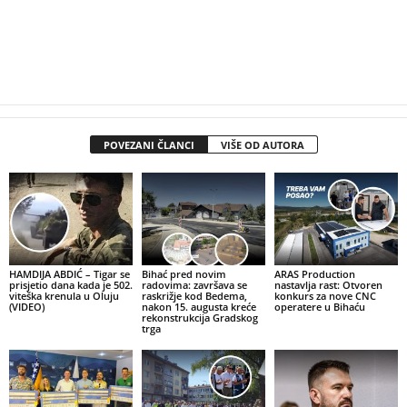
POVEZANI ČLANCI
VIŠE OD AUTORA
HAMDIJA ABDIĆ – Tigar se
Bihać pred novim
ARAS Production
prisjetio dana kada je 502.
radovima: završava se
nastavlja rast: Otvoren
viteška krenula u Oluju
raskrižje kod Bedema,
konkurs za nove CNC
(VIDEO)
nakon 15. augusta kreće
operatere u Bihaću
rekonstrukcija Gradskog
trga