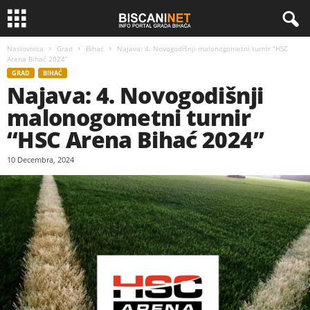
Naslovnica
Grad
Bihać
Najava: 4. Novogodišnji malonogometni turnir “HSC
Arena Bihać 2024”
GRAD
BIHAĆ
Najava: 4. Novogodišnji
malonogometni turnir
“HSC Arena Bihać 2024”
10 Decembra, 2024