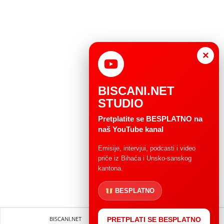
×
BISCANI.NET
STUDIO
Pretplatite se BESPLATNO na
naš YouTube kanal
Emisije, intervjui, podcasti i video
priče iz Bihaća i Unsko-sanskog
kantona.
BESPLATNO
BISCANI.NET
Impressum
Uvjeti korištenja
PRETPLATI SE BESPLATNO