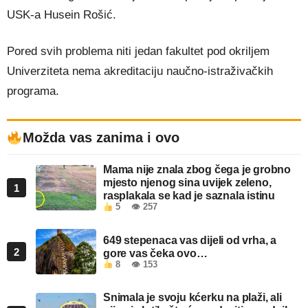
USK-a Husein Rošić.
Pored svih problema niti jedan fakultet pod okriljem
Univerziteta nema akreditaciju naučno-istraživačkih
programa.
Možda vas zanima i ovo
Mama nije znala zbog čega je grobno
mjesto njenog sina uvijek zeleno,
1
rasplakala se kad je saznala istinu
5
👁 257
649 stepenaca vas dijeli od vrha, a
2
gore vas čeka ovo…
8
👁 153
Snimala je svoju kćerku na plaži, ali