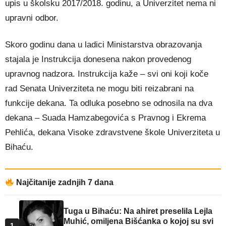
upis u školsku 2017/2018. godinu, a Univerzitet nema ni
upravni odbor.
Skoro godinu dana u ladici Ministarstva obrazovanja
stajala je Instrukcija donesena nakon provedenog
upravnog nadzora. Instrukcija kaže – svi oni koji koče
rad Senata Univerziteta ne mogu biti reizabrani na
funkcije dekana. Ta odluka posebno se odnosila na dva
dekana – Suada Hamzabegovića s Pravnog i Ekrema
Pehlića, dekana Visoke zdravstvene škole Univerziteta u
Bihaću.
Najčitanije zadnjih 7 dana
Tuga u Bihaću: Na ahiret preselila Lejla
Muhić, omiljena Bišćanka o kojoj su svi
1