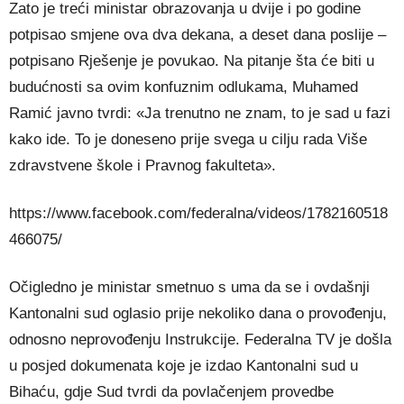
Zato je treći ministar obrazovanja u dvije i po godine
potpisao smjene ova dva dekana, a deset dana poslije –
potpisano Rješenje je povukao. Na pitanje šta će biti u
budućnosti sa ovim konfuznim odlukama, Muhamed
Ramić javno tvrdi: «Ja trenutno ne znam, to je sad u fazi
kako ide. To je doneseno prije svega u cilju rada Više
zdravstvene škole i Pravnog fakulteta».
https://www.facebook.com/federalna/videos/1782160518
466075/
Očigledno je ministar smetnuo s uma da se i ovdašnji
Kantonalni sud oglasio prije nekoliko dana o provođenju,
odnosno neprovođenju Instrukcije. Federalna TV je došla
u posjed dokumenata koje je izdao Kantonalni sud u
Bihaću, gdje Sud tvrdi da povlačenjem provedbe