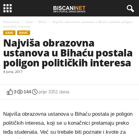
Naslovnica
Grad
Bihać
Najviša obrazovna ustanova u Bihaću postala poligon
političkih interesa
GRAD
BIHAĆ
Najviša obrazovna
ustanova u Bihaću postala
poligon političkih interesa
4 Juna, 2017
3
144
prije 3351 dana
Najviša obrazovna ustanova u Bihaću postala je poligon
političkih interesa, koji se u konačnici prelamaju preko
leđa studenata. Već su trebale biti poznate i kvote za