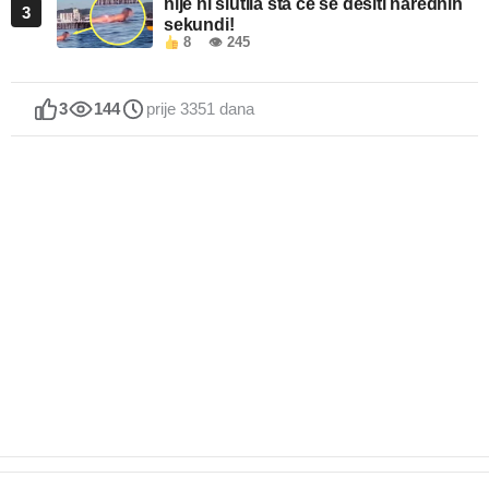
nije ni slutila šta će se desiti narednih
3
sekundi!
8
👁 245
3
144
prije 3351 dana