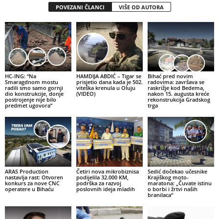
POVEZANI ČLANCI
VIŠE OD AUTORA
HC-ING: “Na
HAMDIJA ABDIĆ – Tigar se
Bihać pred novim
Smaragdnom mostu
prisjetio dana kada je 502.
radovima: završava se
radili smo samo gornji
viteška krenula u Oluju
raskrižje kod Bedema,
dio konstrukcije, donje
(VIDEO)
nakon 15. augusta kreće
postrojenje nije bilo
rekonstrukcija Gradskog
predmet ugovora”
trga
ARAS Production
Četiri nova mikrobiznisa
Sedić dočekao učesnike
nastavlja rast: Otvoren
podijelila 32.000 KM,
Krajiškog moto-
konkurs za nove CNC
podrška za razvoj
maratona: „Čuvate istinu
operatere u Bihaću
poslovnih ideja mladih
o borbi i žrtvi naših
branilaca“