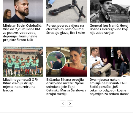
Ministar Edvin Odobašić:
Porast povreda djece na
General Izet Nanić: Heroj
Više od 2,25 miliona KM
električnim romobilima:
Bosne i Hercegovine koji
za puteve, vodovode,
Stradaju glava, lice i ruke
nije zaboravljen
deponije i komunalne
projekte širom USK
Mladi nogometaši OFK
Bišćanka Elhana osvojila
Dva mjeseca nakon
Bihać osvojili drugo
društvene mreže: Njene
emisije na BiscaniNET-u:
mjesto na turniru na
snimke dijele Toni
Sedić poručio „Još
Izačiću
Cetinski, Marija Šerifović i
čekamo odgovor koji je
brojni mediji
najavljen za sedam dana“