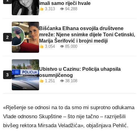
imali samo riječi hvale
3.313 👁 94.288
Bišćanka Elhana osvojila društvene
mreže: Njene snimke dijele Toni Cetinski,
2
Marija Šerifović i brojni mediji
3.054 👁 85.000
Ubistvo u Cazinu: Policija uhapsila
3
osumnjičenog
1.251 👁 38.108
«Rješenje se odnosi na to da smo mi suprotno odlukama
Vlade odnosno Skupštine – što nije tačno – razriješili
bivšeg rektora Mirsada Veladžića», objašnjava Pehlić.