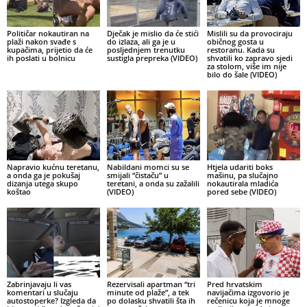
Političar nokautiran na
Dječak je mislio da će stići
Mislili su da provociraju
plaži nakon svađe s
do izlaza, ali ga je u
običnog gosta u
kupačima, prijetio da će
posljednjem trenutku
restoranu. Kada su
ih poslati u bolnicu
sustigla prepreka (VIDEO)
shvatili ko zapravo sjedi
za stolom, više im nije
bilo do šale (VIDEO)
Napravio kućnu teretanu,
Nabildani momci su se
Htjela udariti boks
a onda ga je pokušaj
smijali “čistaču” u
mašinu, pa slučajno
dizanja utega skupo
teretani, a onda su zažalili
nokautirala mladića
koštao
(VIDEO)
pored sebe (VIDEO)
Zabrinjavaju li vas
Rezervisali apartman “tri
Pred hrvatskim
komentari u slučaju
minute od plaže”, a tek
navijačima izgovorio je
autostoperke? Izgleda da
po dolasku shvatili šta ih
rečenicu koja je mnoge