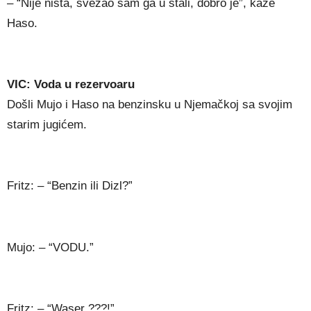
– “Nije nista, svezao sam ga u štali, dobro je”, kaže
Haso.
VIC: Voda u rezervoaru
Došli Mujo i Haso na benzinsku u Njemačkoj sa svojim
starim jugićem.
Fritz: – “Benzin ili Dizl?”
Mujo: – “VODU.”
Fritz: – “Waser ???!”