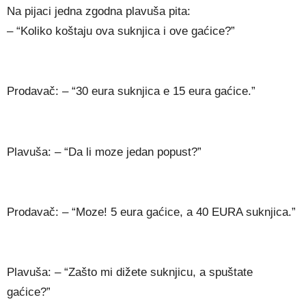
Na pijaci jedna zgodna plavuša pita:
– “Koliko koštaju ova suknjica i ove gaćice?”
Prodavač: – “30 eura suknjica e 15 eura gaćice.”
Plavuša: – “Da li moze jedan popust?”
Prodavač: – “Moze! 5 eura gaćice, a 40 EURA suknjica.”
Plavuša: – “Zašto mi dižete suknjicu, a spuštate
gaćice?”