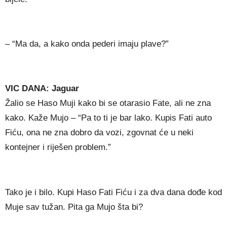
– “Ma da, a kako onda pederi imaju plave?”
VIC DANA: Jaguar
Žalio se Haso Muji kako bi se otarasio Fate, ali ne zna
kako. Kaže Mujo – “Pa to ti je bar lako. Kupis Fati auto
Fiću, ona ne zna dobro da vozi, zgovnat će u neki
kontejner i riješen problem.”
Tako je i bilo. Kupi Haso Fati Fiću i za dva dana dođe kod
Muje sav tužan. Pita ga Mujo šta bi?