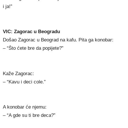
i ja!”
VIC: Zagorac u Beogradu
Došao Zagorac u Beograd na kafu. Pita ga konobar:
– “Što ćete bre da popijete?”
Kaže Zagorac:
– “Kavu i deci cole.”
A konobar će njemu:
– “A gde su ti bre deca?”