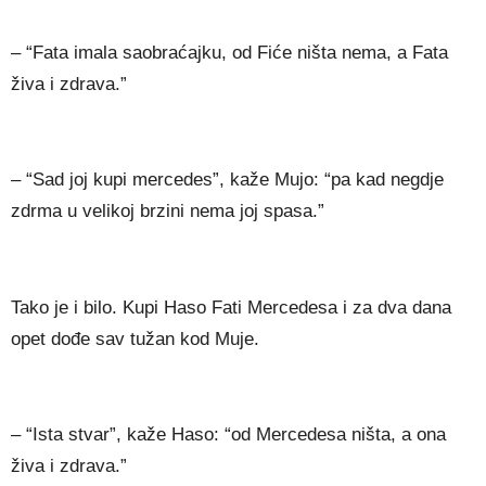
– “Fata imala saobraćajku, od Fiće ništa nema, a Fata
živa i zdrava.”
– “Sad joj kupi mercedes”, kaže Mujo: “pa kad negdje
zdrma u velikoj brzini nema joj spasa.”
Tako je i bilo. Kupi Haso Fati Mercedesa i za dva dana
opet dođe sav tužan kod Muje.
– “Ista stvar”, kaže Haso: “od Mercedesa ništa, a ona
živa i zdrava.”