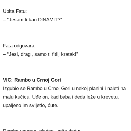
Upita Fatu:
– “Jesam li kao DlNAMlT?”
Fata odgovara:
– “Jesi, dragi, samo ti fitilj kratak!”
VIC: Rambo u Crnoj Gori
Izgubio se Rambo u Crnoj Gori u nekoj planini i naleti na
malu kućicu. Uđe on, kad baba i deda leže u krevetu,
upaljeno im svijetlo, ćute.