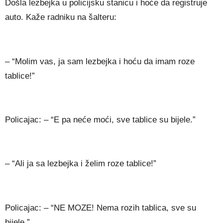
Došla lezbejka u policijsku stanicu i hoće da registruje
auto. Kaže radniku na šalteru:
– “Molim vas, ja sam lezbejka i hoću da imam roze
tablice!”
Policajac: – “E pa neće moći, sve tablice su bijele.”
– “Ali ja sa lezbejka i želim roze tablice!”
Policajac: – “NE MOZE! Nema rozih tablica, sve su
bijele.”