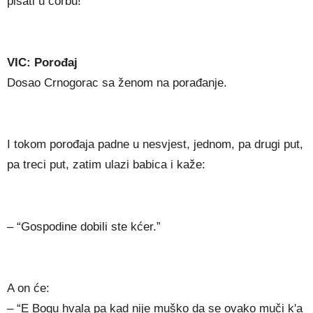
pišati u čorbu!”
VIC: Porođaj
Dosao Crnogorac sa ženom na porađanje.
I tokom porođaja padne u nesvjest, jednom, pa drugi put,
pa treci put, zatim ulazi babica i kaže:
– “Gospodine dobili ste kćer.”
A on će:
– “E Bogu hvala pa kad nije muško da se ovako muči k'a