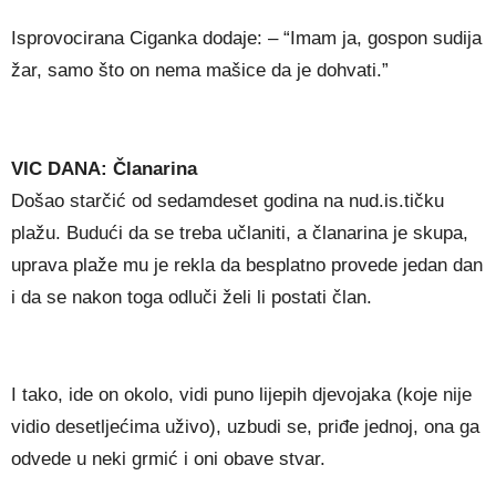
Isprovocirana Ciganka dodaje: – “Imam ja, gospon sudija
žar, samo što on nema mašice da je dohvati.”
VIC DANA: Članarina
Došao starčić od sedamdeset godina na nud.is.tičku
plažu. Budući da se treba učlaniti, a članarina je skupa,
uprava plaže mu je rekla da besplatno provede jedan dan
i da se nakon toga odluči želi li postati član.
I tako, ide on okolo, vidi puno lijepih djevojaka (koje nije
vidio desetljećima uživo), uzbudi se, priđe jednoj, ona ga
odvede u neki grmić i oni obave stvar.