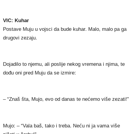
VIC: Kuhar
Postave Muju u vojsci da bude kuhar. Malo, malo pa ga
drugovi zezaju.
Dojadilo to njemu, ali poslije nekog vremena i njima, te
dođu oni pred Muju da se izmire:
– “Znaš šta, Mujo, evo od danas te nećemo više zezati!”
Mujo: – “Vala baš, tako i treba. Neću ni ja vama više