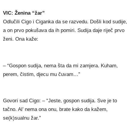
VIC: Ženina “žar”
Odlučili Cigo i Ciganka da se razvedu. Došli kod sudije,
a on prvo pokušava da ih pomiri. Sudija daje riječ prvo
ženi. Ona kaže:
– “Gospon sudija, nema šta da mi zamjera. Kuham,
perem, čistim, djecu mu čuvam…”
Govori sad Cigo: – “Jeste, gospon sudija. Sve je to
tačno. Al’ nema ona onu, brate kako da kažem,
se(k)sualnu žar.”