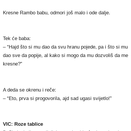
Kresne Rambo babu, odmori još malo i ode dalje.
Tek će baba:
– “Hajd što si mu dao da svu hranu pojede, pa i što si mu
dao sve da popije, al kako si mogo da mu dozvoliš da me
kresne?”
A deda se okrenu i reče:
– “Eto, prva si progovorila, ajd sad ugasi svijetlo!”
VIC: Roze tablice