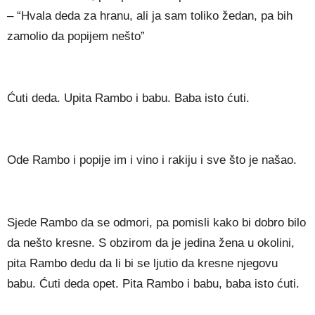
– “Hvala deda za hranu, ali ja sam toliko žedan, pa bih
zamolio da popijem nešto”
Ćuti deda. Upita Rambo i babu. Baba isto ćuti.
Ode Rambo i popije im i vino i rakiju i sve što je našao.
Sjede Rambo da se odmori, pa pomisli kako bi dobro bilo
da nešto kresne. S obzirom da je jedina žena u okolini,
pita Rambo dedu da li bi se ljutio da kresne njegovu
babu. Ćuti deda opet. Pita Rambo i babu, baba isto ćuti.