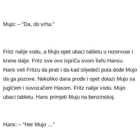
Mujo: – “Da, do vrha.”
Fritz nalije vodu, a Mujo opet ubaci tabletu u rezervoar i
krene dalje. Fritz sve ovo ispriča svom šefu Hansu.
Hans veli Fritzu da prati i da kad slijedeći puta dođe Mujo
da ga pozove. Nekoliko dana prođe i opet dolazi Mujo sa
jugićem i suvozačem Hasom. Fritz nalije vodu. Mujo
ubaci tabletu. Hans primjeti Muju na benzinskoj.
Hans: – “Her Mujo …”