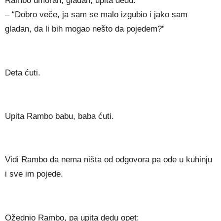
Rambo umoran, gladan, upita dedu:
– “Dobro veče, ja sam se malo izgubio i jako sam
gladan, da li bih mogao nešto da pojedem?”
Deta ćuti.
Upita Rambo babu, baba ćuti.
Vidi Rambo da nema ništa od odgovora pa ode u kuhinju
i sve im pojede.
Ožednio Rambo, pa upita dedu opet: