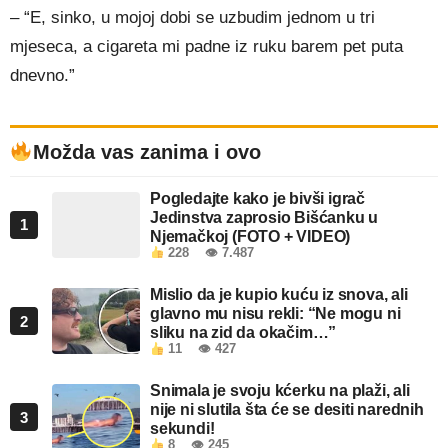
– “E, sinko, u mojoj dobi se uzbudim jednom u tri
mjeseca, a cigareta mi padne iz ruku barem pet puta
dnevno.”
Možda vas zanima i ovo
Pogledajte kako je bivši igrač
Jedinstva zaprosio Bišćanku u
1
Njemačkoj (FOTO + VIDEO)
228
👁 7.487
Mislio da je kupio kuću iz snova, ali
glavno mu nisu rekli: “Ne mogu ni
2
sliku na zid da okačim…”
11
👁 427
Snimala je svoju kćerku na plaži, ali
nije ni slutila šta će se desiti narednih
3
sekundi!
8
👁 245