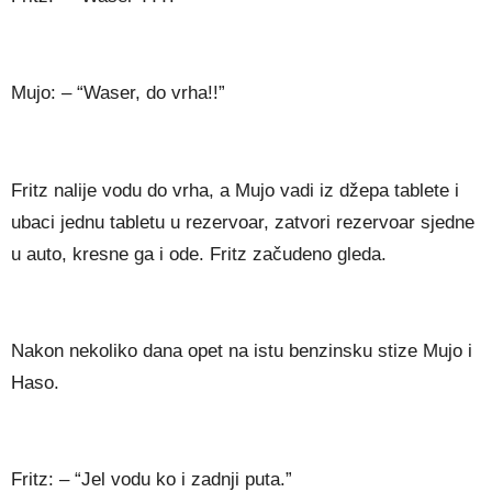
Mujo: – “Waser, do vrha!!”
Fritz nalije vodu do vrha, a Mujo vadi iz džepa tablete i
ubaci jednu tabletu u rezervoar, zatvori rezervoar sjedne
u auto, kresne ga i ode. Fritz začudeno gleda.
Nakon nekoliko dana opet na istu benzinsku stize Mujo i
Haso.
Fritz: – “Jel vodu ko i zadnji puta.”