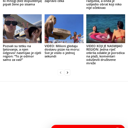
bi mnogi (bez dopuštenja)
zapravo čeka
razljutila, a onda je
pipali žene po sisama
uslijedio obrat koji niko
nije očekivao
Pozvali su tetku na
VIDEO: Milioni gledaju
VIDEO KOJI JE NASMIJAO
ljetovanje, a njen
dostavu pizze na moru:
REGION: Jedna riječ
odgovor nasmijao je cijeli
Sve je visilo o jednoj
otkrila odakle je porodica
region: “To je odmor
sekundi
na plaži, komentari
samo za vas!”
oduševili društvene
mreže