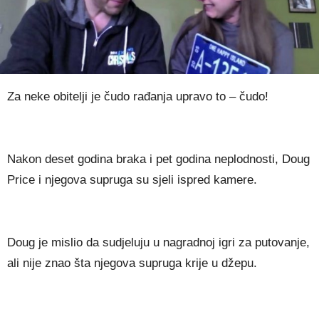
Za neke obitelji je čudo rađanja upravo to – čudo!
Nakon deset godina braka i pet godina neplodnosti, Doug
Price i njegova supruga su sjeli ispred kamere.
Doug je mislio da sudjeluju u nagradnoj igri za putovanje,
ali nije znao šta njegova supruga krije u džepu.