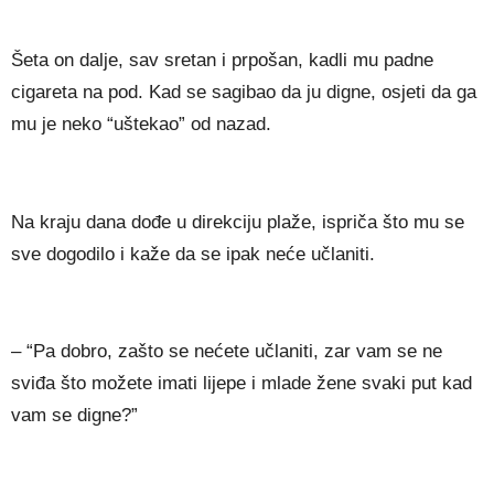
Šeta on dalje, sav sretan i prpošan, kadli mu padne
cigareta na pod. Kad se sagibao da ju digne, osjeti da ga
mu je neko “uštekao” od nazad.
Na kraju dana dođe u direkciju plaže, ispriča što mu se
sve dogodilo i kaže da se ipak neće učlaniti.
– “Pa dobro, zašto se nećete učlaniti, zar vam se ne
sviđa što možete imati lijepe i mlade žene svaki put kad
vam se digne?”