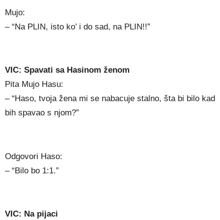
Mujo:
– “Na PLIN, isto ko’ i do sad, na PLIN!!”
VIC: Spavati sa Hasinom ženom
Pita Mujo Hasu:
– “Haso, tvoja žena mi se nabacuje stalno, šta bi bilo kad
bih spavao s njom?”
Odgovori Haso:
– “Bilo bo 1:1.”
VIC: Na pijaci