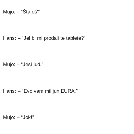
Mujo: – “Šta oš'”
Hans: – “Jel bi mi prodali te tablete?”
Mujo: – “Jesi lud.”
Hans: – “Evo vam milijun EURA.”
Mujo: – “Jok!”