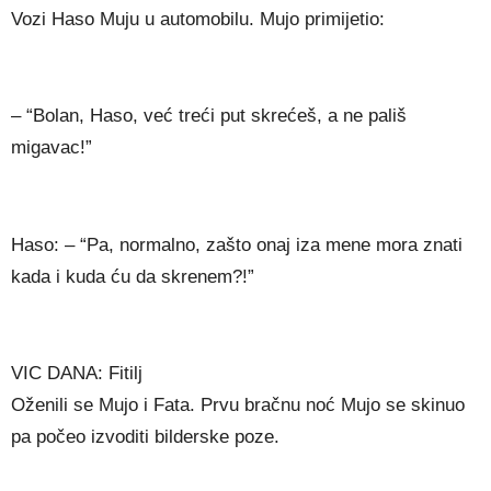
Vozi Haso Muju u automobilu. Mujo primijetio:
– “Bolan, Haso, već treći put skrećeš, a ne pališ
migavac!”
Haso: – “Pa, normalno, zašto onaj iza mene mora znati
kada i kuda ću da skrenem?!”
VIC DANA: Fitilj
Oženili se Mujo i Fata. Prvu bračnu noć Mujo se skinuo
pa počeo izvoditi bilderske poze.