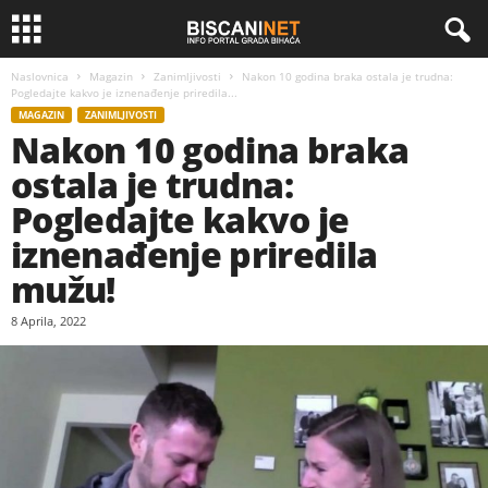
Naslovnica
Magazin
Zanimljivosti
Nakon 10 godina braka ostala je trudna:
Pogledajte kakvo je iznenađenje priredila...
MAGAZIN
ZANIMLJIVOSTI
Nakon 10 godina braka
ostala je trudna:
Pogledajte kakvo je
iznenađenje priredila
mužu!
8 Aprila, 2022