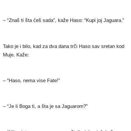
– “Znaš ti šta ćeš sada”, kaže Haso: “Kupi joj Jaguara.”
Tako je i bilo, kad za dva dana trči Haso sav sretan kod
Muje. Kaže:
– “Haso, nema vise Fate!”
– “Je li Boga ti, a šta je sa Jaguarom?”