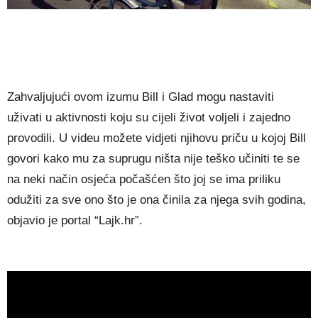
Zahvaljujući ovom izumu Bill i Glad mogu nastaviti
uživati u aktivnosti koju su cijeli život voljeli i zajedno
provodili. U videu možete vidjeti njihovu priču u kojoj Bill
govori kako mu za suprugu ništa nije teško učiniti te se
na neki način osjeća počašćen što joj se ima priliku
odužiti za sve ono što je ona činila za njega svih godina,
objavio je portal “Lajk.hr”.