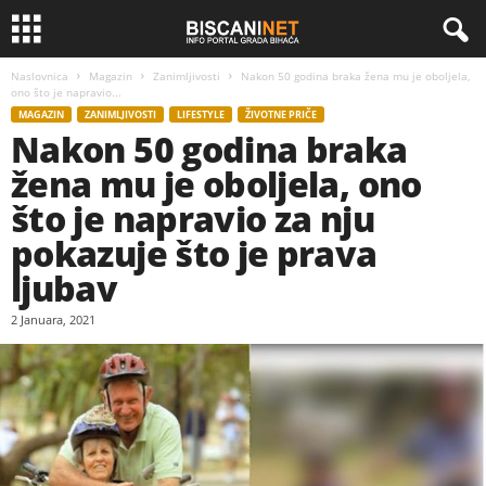
Naslovnica
Magazin
Zanimljivosti
Nakon 50 godina braka žena mu je oboljela,
ono što je napravio...
MAGAZIN
ZANIMLJIVOSTI
LIFESTYLE
ŽIVOTNE PRIČE
Nakon 50 godina braka
žena mu je oboljela, ono
što je napravio za nju
pokazuje što je prava
ljubav
2 Januara, 2021