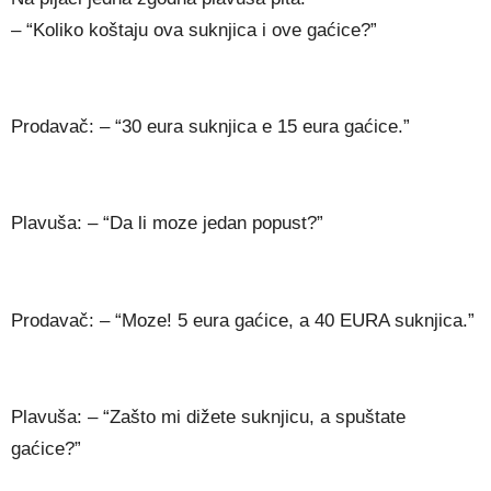
– “Koliko koštaju ova suknjica i ove gaćice?”
Prodavač: – “30 eura suknjica e 15 eura gaćice.”
Plavuša: – “Da li moze jedan popust?”
Prodavač: – “Moze! 5 eura gaćice, a 40 EURA suknjica.”
Plavuša: – “Zašto mi dižete suknjicu, a spuštate
gaćice?”