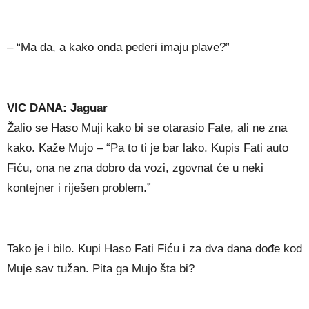
– “Ma da, a kako onda pederi imaju plave?”
VIC DANA: Jaguar
Žalio se Haso Muji kako bi se otarasio Fate, ali ne zna
kako. Kaže Mujo – “Pa to ti je bar lako. Kupis Fati auto
Fiću, ona ne zna dobro da vozi, zgovnat će u neki
kontejner i riješen problem.”
Tako je i bilo. Kupi Haso Fati Fiću i za dva dana dođe kod
Muje sav tužan. Pita ga Mujo šta bi?