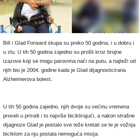
Bill i Glad Forward skupa su preko 50 godina, i u dobru i
u zlu. U tih 50 godina zajedno su prošli kroz brojne
izazove koji se mogu parovima naći na putu, a najteži od
njih bio je 2004. godine kada je Glad dijagnosticirana
Alzheimerova bolest.
U tih 50 godina zajedno, njih dvoje su većinu vremena
proveli u prirodi i to najviše biciklirajući, a nakon strašne
dijagnoze Glad je postalo sve teže kretati se te je vožnja
biciklom za nju postala nemoguća misija.