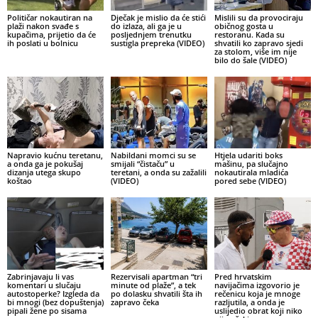
Političar nokautiran na
Dječak je mislio da će stići
Mislili su da provociraju
plaži nakon svađe s
do izlaza, ali ga je u
običnog gosta u
kupačima, prijetio da će
posljednjem trenutku
restoranu. Kada su
ih poslati u bolnicu
sustigla prepreka (VIDEO)
shvatili ko zapravo sjedi
za stolom, više im nije
bilo do šale (VIDEO)
Napravio kućnu teretanu,
Nabildani momci su se
Htjela udariti boks
a onda ga je pokušaj
smijali “čistaču” u
mašinu, pa slučajno
dizanja utega skupo
teretani, a onda su zažalili
nokautirala mladića
koštao
(VIDEO)
pored sebe (VIDEO)
Zabrinjavaju li vas
Rezervisali apartman “tri
Pred hrvatskim
komentari u slučaju
minute od plaže”, a tek
navijačima izgovorio je
autostoperke? Izgleda da
po dolasku shvatili šta ih
rečenicu koja je mnoge
bi mnogi (bez dopuštenja)
zapravo čeka
razljutila, a onda je
pipali žene po sisama
uslijedio obrat koji niko