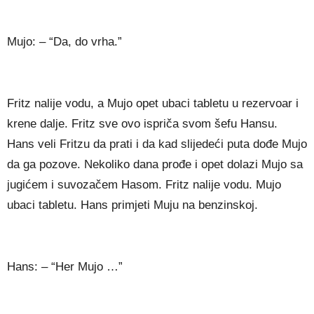
Mujo: – “Da, do vrha.”
Fritz nalije vodu, a Mujo opet ubaci tabletu u rezervoar i
krene dalje. Fritz sve ovo ispriča svom šefu Hansu.
Hans veli Fritzu da prati i da kad slijedeći puta dođe Mujo
da ga pozove. Nekoliko dana prođe i opet dolazi Mujo sa
jugićem i suvozačem Hasom. Fritz nalije vodu. Mujo
ubaci tabletu. Hans primjeti Muju na benzinskoj.
Hans: – “Her Mujo …”