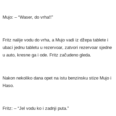
Mujo: – “Waser, do vrha!!”
Fritz nalije vodu do vrha, a Mujo vadi iz džepa tablete i
ubaci jednu tabletu u rezervoar, zatvori rezervoar sjedne
u auto, kresne ga i ode. Fritz začudeno gleda.
Nakon nekoliko dana opet na istu benzinsku stize Mujo i
Haso.
Fritz: – “Jel vodu ko i zadnji puta.”