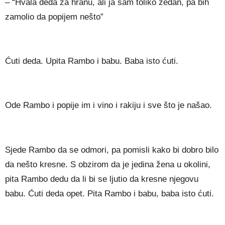
– “Hvala deda za hranu, ali ja sam toliko žedan, pa bih
zamolio da popijem nešto”
Ćuti deda. Upita Rambo i babu. Baba isto ćuti.
Ode Rambo i popije im i vino i rakiju i sve što je našao.
Sjede Rambo da se odmori, pa pomisli kako bi dobro bilo
da nešto kresne. S obzirom da je jedina žena u okolini,
pita Rambo dedu da li bi se ljutio da kresne njegovu
babu. Ćuti deda opet. Pita Rambo i babu, baba isto ćuti.