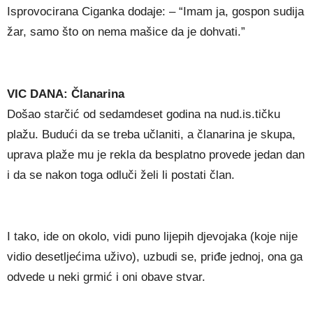
Isprovocirana Ciganka dodaje: – “Imam ja, gospon sudija
žar, samo što on nema mašice da je dohvati.”
VIC DANA: Članarina
Došao starčić od sedamdeset godina na nud.is.tičku
plažu. Budući da se treba učlaniti, a članarina je skupa,
uprava plaže mu je rekla da besplatno provede jedan dan
i da se nakon toga odluči želi li postati član.
I tako, ide on okolo, vidi puno lijepih djevojaka (koje nije
vidio desetljećima uživo), uzbudi se, priđe jednoj, ona ga
odvede u neki grmić i oni obave stvar.