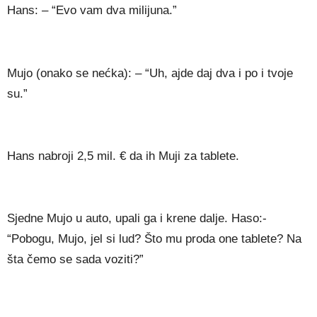
Hans: – “Evo vam dva milijuna.”
Mujo (onako se nećka): – “Uh, ajde daj dva i po i tvoje
su.”
Hans nabroji 2,5 mil. € da ih Muji za tablete.
Sjedne Mujo u auto, upali ga i krene dalje. Haso:-
“Pobogu, Mujo, jel si lud? Što mu proda one tablete? Na
šta čemo se sada voziti?”