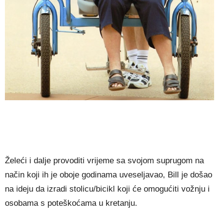
Želeći i dalje provoditi vrijeme sa svojom suprugom na
način koji ih je oboje godinama uveseljavao, Bill je došao
na ideju da izradi stolicu/bicikl koji će omogućiti vožnju i
osobama s poteškoćama u kretanju.