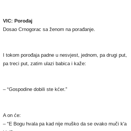
VIC: Porođaj
Dosao Crnogorac sa ženom na porađanje.
I tokom porođaja padne u nesvjest, jednom, pa drugi put,
pa treci put, zatim ulazi babica i kaže:
– “Gospodine dobili ste kćer.”
A on će:
– “E Bogu hvala pa kad nije muško da se ovako muči k'a