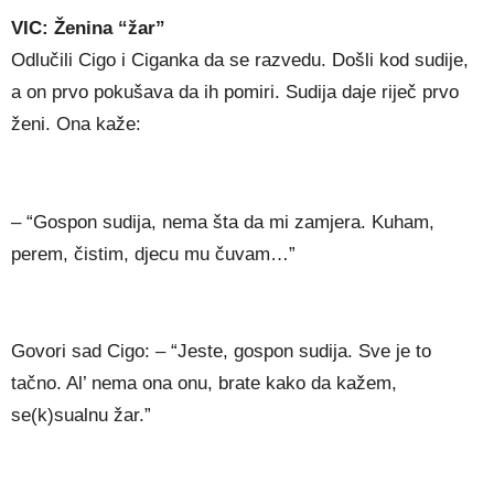
VIC: Ženina “žar”
Odlučili Cigo i Ciganka da se razvedu. Došli kod sudije,
a on prvo pokušava da ih pomiri. Sudija daje riječ prvo
ženi. Ona kaže:
– “Gospon sudija, nema šta da mi zamjera. Kuham,
perem, čistim, djecu mu čuvam…”
Govori sad Cigo: – “Jeste, gospon sudija. Sve je to
tačno. Al’ nema ona onu, brate kako da kažem,
se(k)sualnu žar.”