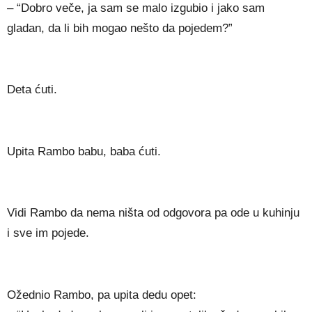
– “Dobro veče, ja sam se malo izgubio i jako sam
gladan, da li bih mogao nešto da pojedem?”
Deta ćuti.
Upita Rambo babu, baba ćuti.
Vidi Rambo da nema ništa od odgovora pa ode u kuhinju
i sve im pojede.
Ožednio Rambo, pa upita dedu opet: