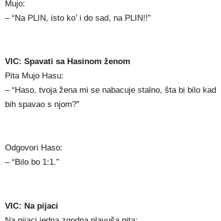
Mujo:
– “Na PLIN, isto ko’ i do sad, na PLIN!!”
VIC: Spavati sa Hasinom ženom
Pita Mujo Hasu:
– “Haso, tvoja žena mi se nabacuje stalno, šta bi bilo kad
bih spavao s njom?”
Odgovori Haso:
– “Bilo bo 1:1.”
VIC: Na pijaci
Na pijaci jedna zgodna plavuša pita: