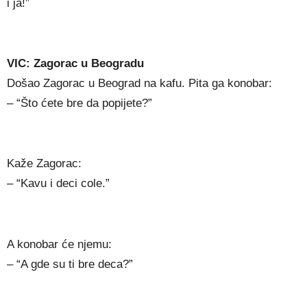
i ja!”
VIC: Zagorac u Beogradu
Došao Zagorac u Beograd na kafu. Pita ga konobar:
– “Što ćete bre da popijete?”
Kaže Zagorac:
– “Kavu i deci cole.”
A konobar će njemu:
– “A gde su ti bre deca?”