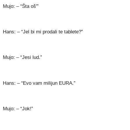
Mujo: – “Šta oš'”
Hans: – “Jel bi mi prodali te tablete?”
Mujo: – “Jesi lud.”
Hans: – “Evo vam milijun EURA.”
Mujo: – “Jok!”