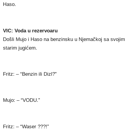
Haso.
VIC: Voda u rezervoaru
Došli Mujo i Haso na benzinsku u Njemačkoj sa svojim
starim jugićem.
Fritz: – “Benzin ili Dizl?”
Mujo: – “VODU.”
Fritz: – “Waser ???!”