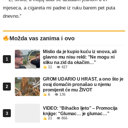
mjeseca, a cigareta mi padne iz ruku barem pet puta
dnevno.”
Možda vas zanima i ovo
Mislio da je kupio kuću iz snova, ali
glavno mu nisu rekli: “Ne mogu ni
1
sliku na zid da okačim…”
11
👁 427
GROM UDARIO U HRAST, a ono što je
ovaj domaćin pronašao u njemu
2
promijenit će mu ŽIVOT
6
👁 136
VIDEO: “Bihaćko ljeto” – Promocija
3
knjige: “Glumac… je glumac…”
21
👁 866