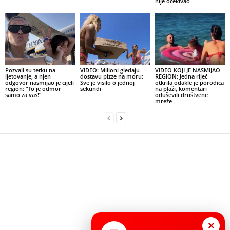
nije očekivao
Pozvali su tetku na
VIDEO: Milioni gledaju
VIDEO KOJI JE NASMIJAO
ljetovanje, a njen
dostavu pizze na moru:
REGION: Jedna riječ
odgovor nasmijao je cijeli
Sve je visilo o jednoj
otkrila odakle je porodica
region: “To je odmor
sekundi
na plaži, komentari
samo za vas!”
oduševili društvene
mreže
×