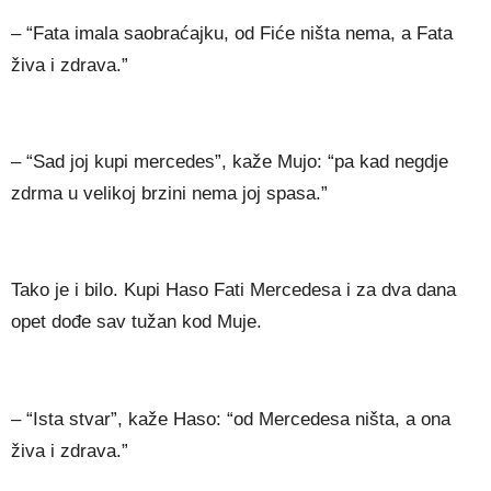
– “Fata imala saobraćajku, od Fiće ništa nema, a Fata
živa i zdrava.”
– “Sad joj kupi mercedes”, kaže Mujo: “pa kad negdje
zdrma u velikoj brzini nema joj spasa.”
Tako je i bilo. Kupi Haso Fati Mercedesa i za dva dana
opet dođe sav tužan kod Muje.
– “Ista stvar”, kaže Haso: “od Mercedesa ništa, a ona
živa i zdrava.”