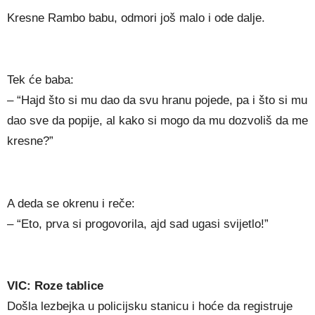
Kresne Rambo babu, odmori još malo i ode dalje.
Tek će baba:
– “Hajd što si mu dao da svu hranu pojede, pa i što si mu
dao sve da popije, al kako si mogo da mu dozvoliš da me
kresne?”
A deda se okrenu i reče:
– “Eto, prva si progovorila, ajd sad ugasi svijetlo!”
VIC: Roze tablice
Došla lezbejka u policijsku stanicu i hoće da registruje