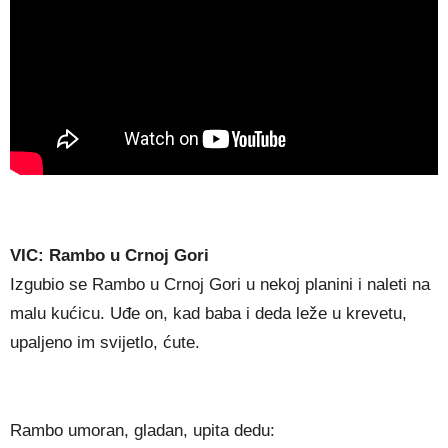
VIC: Rambo u Crnoj Gori
Izgubio se Rambo u Crnoj Gori u nekoj planini i naleti na
malu kućicu. Uđe on, kad baba i deda leže u krevetu,
upaljeno im svijetlo, ćute.
Rambo umoran, gladan, upita dedu: