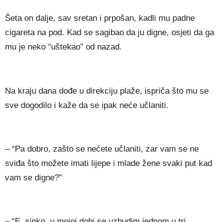
Šeta on dalje, sav sretan i prpošan, kadli mu padne
cigareta na pod. Kad se sagibao da ju digne, osjeti da ga
mu je neko “uštekao” od nazad.
Na kraju dana dođe u direkciju plaže, ispriča što mu se
sve dogodilo i kaže da se ipak neće učlaniti.
– “Pa dobro, zašto se nećete učlaniti, zar vam se ne
sviđa što možete imati lijepe i mlade žene svaki put kad
vam se digne?”
– “E, sinko, u mojoj dobi se uzbudim jednom u tri