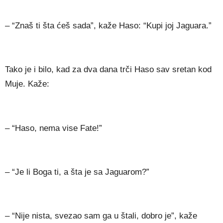
– “Znaš ti šta ćeš sada”, kaže Haso: “Kupi joj Jaguara.”
Tako je i bilo, kad za dva dana trči Haso sav sretan kod
Muje. Kaže:
– “Haso, nema vise Fate!”
– “Je li Boga ti, a šta je sa Jaguarom?”
– “Nije nista, svezao sam ga u štali, dobro je”, kaže