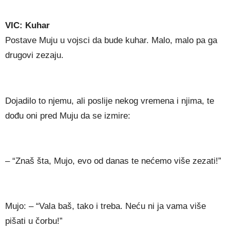
VIC: Kuhar
Postave Muju u vojsci da bude kuhar. Malo, malo pa ga
drugovi zezaju.
Dojadilo to njemu, ali poslije nekog vremena i njima, te
dođu oni pred Muju da se izmire:
– “Znaš šta, Mujo, evo od danas te nećemo više zezati!”
Mujo: – “Vala baš, tako i treba. Neću ni ja vama više
pišati u čorbu!”