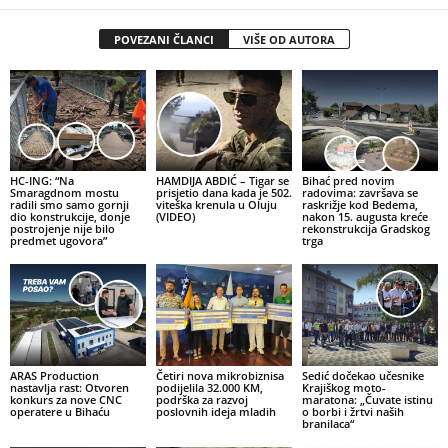
POVEZANI ČLANCI
VIŠE OD AUTORA
HC-ING: “Na
HAMDIJA ABDIĆ – Tigar se
Bihać pred novim
Smaragdnom mostu
prisjetio dana kada je 502.
radovima: završava se
radili smo samo gornji
viteška krenula u Oluju
raskrižje kod Bedema,
dio konstrukcije, donje
(VIDEO)
nakon 15. augusta kreće
postrojenje nije bilo
rekonstrukcija Gradskog
predmet ugovora”
trga
ARAS Production
Četiri nova mikrobiznisa
Sedić dočekao učesnike
nastavlja rast: Otvoren
podijelila 32.000 KM,
Krajiškog moto-
konkurs za nove CNC
podrška za razvoj
maratona: „Čuvate istinu
operatere u Bihaću
poslovnih ideja mladih
o borbi i žrtvi naših
branilaca“