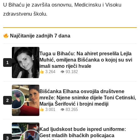
U Bihaću je završila osnovnu, Medicinsku i Visoku
zdravstvenu školu.
Najčitanije zadnjih 7 dana
Tuga u Bihaću: Na ahiret preselila Lejla
Muhić, omiljena Bišćanka o kojoj su svi
1
imali samo riječi hvale
3.264 👁 93.182
Bišćanka Elhana osvojila društvene
mreže: Njene snimke dijele Toni Cetinski,
2
Marija Šerifović i brojni mediji
3.001 👁 83.265
Kad ljudskost bude ispred uniforme:
Gest mladih bihaćkih policajaca
3