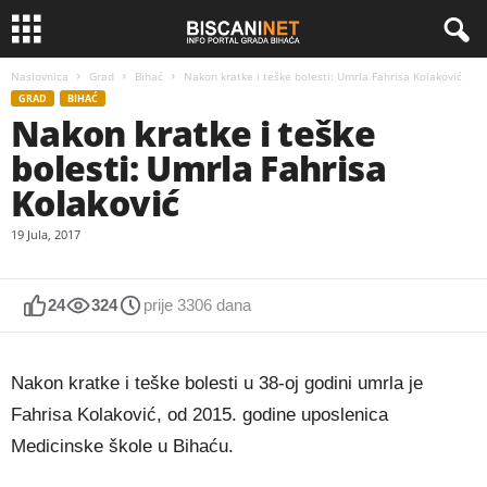
Naslovnica
Grad
Bihać
Nakon kratke i teške bolesti: Umrla Fahrisa Kolaković
GRAD
BIHAĆ
Nakon kratke i teške
bolesti: Umrla Fahrisa
Kolaković
19 Jula, 2017
24
324
prije 3306 dana
Nakon kratke i teške bolesti u 38-oj godini umrla je
Fahrisa Kolaković, od 2015. godine uposlenica
Medicinske škole u Bihaću.