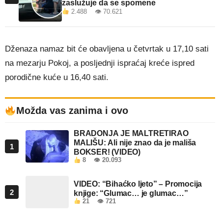
zaslužuje da se spomene
2.488 👁 70.621
Dženaza namaz bit će obavljena u četvrtak u 17,10 sati
na mezarju Pokoj, a posljednji ispraćaj kreće ispred
porodične kuće u 16,40 sati.
Možda vas zanima i ovo
BRADONJA JE MALTRETIRAO
MALIŠU: Ali nije znao da je mališa
1
BOKSER! (VIDEO)
8
👁 20.093
VIDEO: “Bihaćko ljeto” – Promocija
2
knjige: “Glumac… je glumac…”
21
👁 721