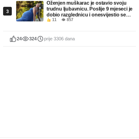
Oženjen muškarac je ostavio svoju
trudnu ljubavnicu. Poslije 9 mjeseci je
3
dobio razglednicu i onesvijestio se
11
👁 857
kada je pročitao šta piše!
24
324
prije 3306 dana