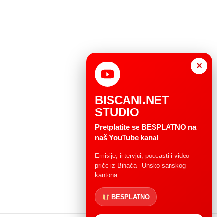
×
BISCANI.NET
STUDIO
Pretplatite se BESPLATNO na
naš YouTube kanal
Emisije, intervjui, podcasti i video
priče iz Bihaća i Unsko-sanskog
kantona.
BESPLATNO