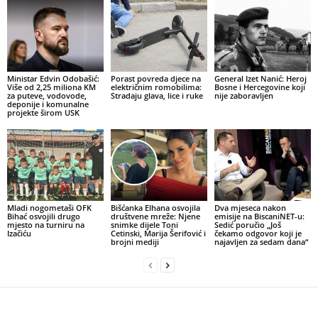
Ministar Edvin Odobašić:
Porast povreda djece na
General Izet Nanić: Heroj
Više od 2,25 miliona KM
električnim romobilima:
Bosne i Hercegovine koji
za puteve, vodovode,
Stradaju glava, lice i ruke
nije zaboravljen
deponije i komunalne
projekte širom USK
Mladi nogometaši OFK
Bišćanka Elhana osvojila
Dva mjeseca nakon
Bihać osvojili drugo
društvene mreže: Njene
emisije na BiscaniNET-u:
mjesto na turniru na
snimke dijele Toni
Sedić poručio „Još
Izačiću
Cetinski, Marija Šerifović i
čekamo odgovor koji je
brojni mediji
najavljen za sedam dana“