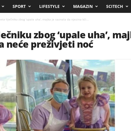
SPORT
LIFESTYLE
MAGAZIN
SCITECH
ta liječniku zbog ‘upale uha’, majka je saznala da njezina kći...
ječniku zbog ‘upale uha’, maj
a neće preživjeti noć