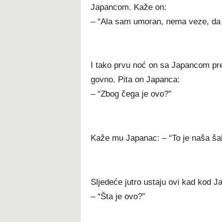
Japancom. Kaže on:
– “Ala sam umoran, nema veze, da 
I tako prvu noć on sa Japancom pr
govno. Pita on Japanca:
– “Zbog čega je ovo?”
Kaže mu Japanac: – “To je naša šal
Sljedeće jutro ustaju ovi kad kod
– “Šta je ovo?”