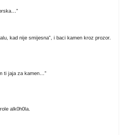
gorska…”
lu, kad nije smijesna”, i baci kamen kroz prozor.
m ti jaja za kamen…”
role alk0h0la.