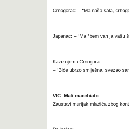
Crnogorac: – “Ma naša sala, crho
Japanac: – “Ma *bem van ja vašu ša
Kaze njemu Crnogorac:
– “Biće ubrzo smiješna, svezao sa
VIC: Mali macchiato
Zaustavi murijak mladića zbog kont