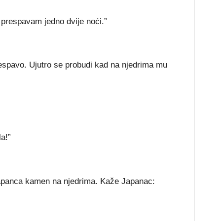
prespavam jedno dvije noći.”
espavo. Ujutro se probudi kad na njedrima mu
a!”
 Japanca kamen na njedrima. Kaže Japanac: