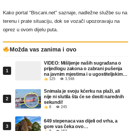
Kako portal “Biscani.net” saznaje, nadležne službe su na
terenu i prate situaciju, dok se vozači upozoravaju na
oprez u ovom dijelu puta.
Možda vas zanima i ovo
VIDEO: Mišljenje naših sugrađana o
prijedlogu zakona o zabrani pušenja
1
na javnim mjestima i u ugostiteljskim
125
👁 3.548
objektima u FBiH
Snimala je svoju kćerku na plaži, ali
nije ni slutila šta će se desiti narednih
2
sekundi!
8
👁 245
649 stepenaca vas dijeli od vrha, a
3
gore vas čeka ovo…