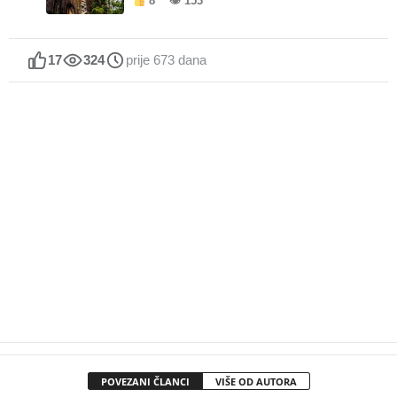
8
👁 153
17
324
prije 673 dana
POVEZANI ČLANCI
VIŠE OD AUTORA