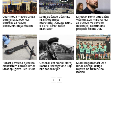
Četiri nova mikrobiznisa
Sedić dočekao učesnike
Ministar Edvin Odobašić:
podijelila 32.000 KM,
Krajiškog moto-
Više od 2,25 miliona KM
podrška za razvoj
maratona: „Čuvate istinu
za puteve, vodovode,
poslovnih ideja mladih
o borbi i žrtvi naših
deponije i komunalne
branilaca“
projekte širom USK
Porast povreda djece na
General Izet Nanić: Heroj
Mladi nogometaši OFK
električnim romobilima:
Bosne i Hercegovine koji
Bihać osvojili drugo
Stradaju glava, lice i ruke
nije zaboravljen
mjesto na turniru na
Izačiću