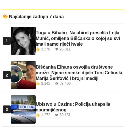
Najčitanije zadnjih 7 dana
Tuga u Bihaću: Na ahiret preselila Lejla
Muhić, omiljena Bišćanka o kojoj su svi
1
imali samo riječi hvale
3.378 👁 95.811
Bišćanka Elhana osvojila društvene
mreže: Njene snimke dijele Toni Cetinski,
2
Marija Šerifović i brojni mediji
3.143 👁 87.409
Ubistvo u Cazinu: Policija uhapsila
3
osumnjičenog
1.272 👁 39.151