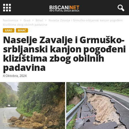
Naslovnica
Grad
Bihać
Naselje Zavalje i Grmuško-srbljanski kanjon pogođeni
klizištima zbog obilnih padavina
GRAD
BIHAĆ
Naselje Zavalje i Grmuško-
srbljanski kanjon pogođeni
klizištima zbog obilnih
padavina
4 Oktobra, 2024