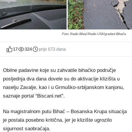
Foto: Radio Bihać/Radio USK/građani Bihaća
17
324
prije 673 dana
Obilne padavine koje su zahvatile bihaćko područje
posljednja dva dana dovele su do aktivacije klizišta u
naselju Zavalje, kao i u Grmuško-srbljanskom kanjonu,
saznaje portal “Biscani.net”.
Na magistralnom putu Bihać – Bosanska Krupa situacija
je postala posebno kritična, jer je klizište ugrozilo
sigurnost saobraćaja.