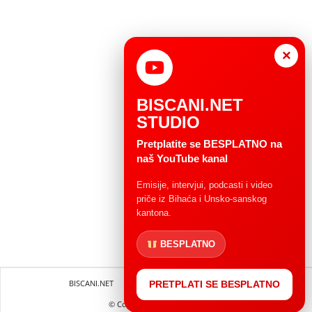
×
BISCANI.NET
STUDIO
Pretplatite se BESPLATNO na
naš YouTube kanal
Emisije, intervjui, podcasti i video
priče iz Bihaća i Unsko-sanskog
kantona.
BESPLATNO
BISCANI.NET
Impressum
Uvjeti korištenja
PRETPLATI SE BESPLATNO
© Copryright 2004 - 2025.