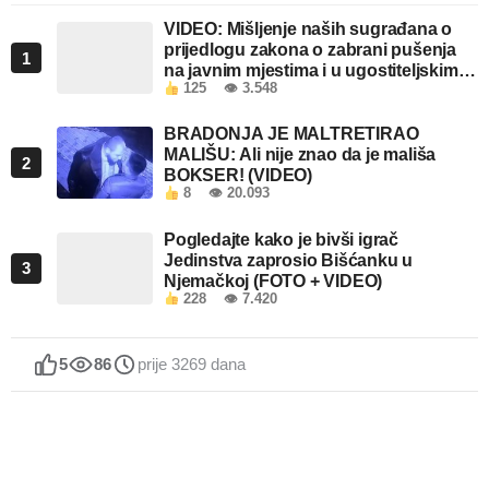
VIDEO: Mišljenje naših sugrađana o
prijedlogu zakona o zabrani pušenja
1
na javnim mjestima i u ugostiteljskim
125
👁 3.548
objektima u FBiH
BRADONJA JE MALTRETIRAO
MALIŠU: Ali nije znao da je mališa
2
BOKSER! (VIDEO)
8
👁 20.093
Pogledajte kako je bivši igrač
Jedinstva zaprosio Bišćanku u
3
Njemačkoj (FOTO + VIDEO)
228
👁 7.420
5
86
prije 3269 dana