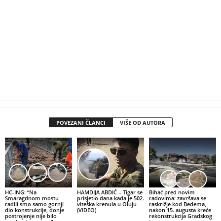
POVEZANI ČLANCI
VIŠE OD AUTORA
HC-ING: “Na
HAMDIJA ABDIĆ – Tigar se
Bihać pred novim
Smaragdnom mostu
prisjetio dana kada je 502.
radovima: završava se
radili smo samo gornji
viteška krenula u Oluju
raskrižje kod Bedema,
dio konstrukcije, donje
(VIDEO)
nakon 15. augusta kreće
postrojenje nije bilo
rekonstrukcija Gradskog