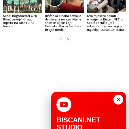
Mladi nogometaši OFK
Bišćanka Elhana osvojila
Dva mjeseca nakon
Bihać osvojili drugo
društvene mreže: Njene
emisije na BiscaniNET-u:
mjesto na turniru na
snimke dijele Toni
Sedić poručio „Još
Izačiću
Cetinski, Marija Šerifović i
čekamo odgovor koji je
brojni mediji
najavljen za sedam dana“
×
BISCANI.NET
STUDIO