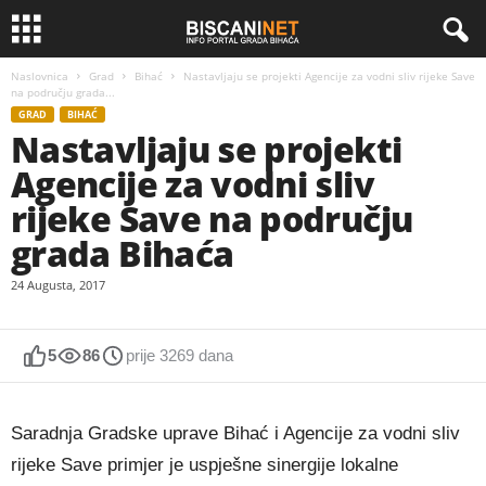
Naslovnica
Grad
Bihać
Nastavljaju se projekti Agencije za vodni sliv rijeke Save
na području grada...
GRAD
BIHAĆ
Nastavljaju se projekti
Agencije za vodni sliv
rijeke Save na području
grada Bihaća
24 Augusta, 2017
5
86
prije 3269 dana
Saradnja Gradske uprave Bihać i Agencije za vodni sliv
rijeke Save primjer je uspješne sinergije lokalne