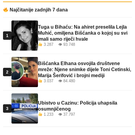
Najčitanije zadnjih 7 dana
Tuga u Bihaću: Na ahiret preselila Lejla
Muhić, omiljena Bišćanka o kojoj su svi
1
imali samo riječi hvale
3.287 👁 93.748
Bišćanka Elhana osvojila društvene
mreže: Njene snimke dijele Toni Cetinski,
2
Marija Šerifović i brojni mediji
3.037 👁 84.480
Ubistvo u Cazinu: Policija uhapsila
3
osumnjičenog
1.233 👁 37.797