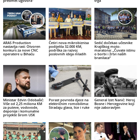
predmet ugovora”
trga
ARAS Production
Četiri nova mikrobiznisa
Sedić dočekao učesnike
nastavlja rast: Otvoren
podijelila 32.000 KM,
Krajiškog moto-
konkurs za nove CNC
podrška za razvoj
maratona: „Čuvate istinu
operatere u Bihaću
poslovnih ideja mladih
o borbi i žrtvi naših
branilaca“
Ministar Edvin Odobašić:
Porast povreda djece na
General Izet Nanić: Heroj
Više od 2,25 miliona KM
električnim romobilima:
Bosne i Hercegovine koji
za puteve, vodovode,
Stradaju glava, lice i ruke
nije zaboravljen
deponije i komunalne
projekte širom USK