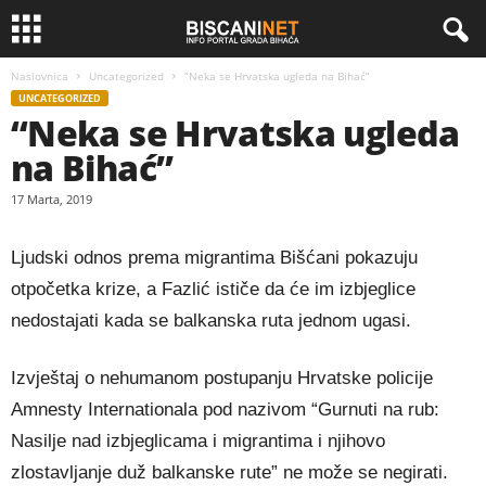
Naslovnica
Uncategorized
“Neka se Hrvatska ugleda na Bihać”
UNCATEGORIZED
“Neka se Hrvatska ugleda
na Bihać”
17 Marta, 2019
Ljudski odnos prema migrantima Bišćani pokazuju
otpočetka krize, a Fazlić ističe da će im izbjeglice
nedostajati kada se balkanska ruta jednom ugasi.
Izvještaj o nehumanom postupanju Hrvatske policije
Amnesty Internationala pod nazivom “Gurnuti na rub:
Nasilje nad izbjeglicama i migrantima i njihovo
zlostavljanje duž balkanske rute” ne može se negirati.