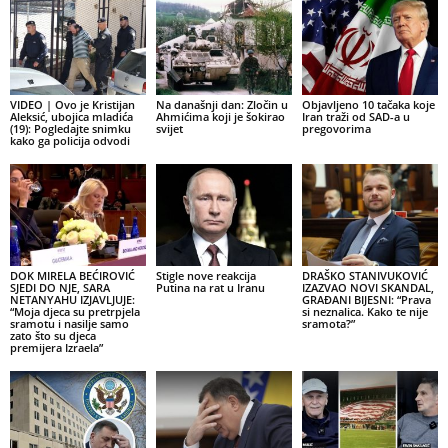
VIDEO | Ovo je Kristijan
Na današnji dan: Zločin u
Objavljeno 10 tačaka koje
Aleksić, ubojica mladića
Ahmićima koji je šokirao
Iran traži od SAD-a u
(19): Pogledajte snimku
svijet
pregovorima
kako ga policija odvodi
DOK MIRELA BEĆIROVIĆ
Stigle nove reakcija
DRAŠKO STANIVUKOVIĆ
SJEDI DO NJE, SARA
Putina na rat u Iranu
IZAZVAO NOVI SKANDAL,
NETANYAHU IZJAVLJUJE:
GRAĐANI BIJESNI: “Prava
“Moja djeca su pretrpjela
si neznalica. Kako te nije
sramotu i nasilje samo
sramota?”
zato što su djeca
premijera Izraela”