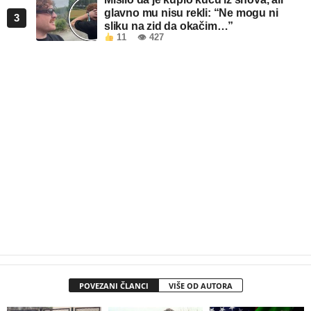
glavno mu nisu rekli: “Ne mogu ni
3
sliku na zid da okačim…”
11
👁 427
POVEZANI ČLANCI
VIŠE OD AUTORA