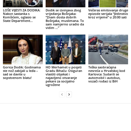
LOŠE VIJESTI ZA DODIKA:
Dodik se izvinjava zbog
Večeras emitovanje druge
Nakon sastanka s
vrijeđanja Bošnjaka:
epizode serijala “Jedinstvo
Komšićem, oglasio se
“Znam dosta dobrih
kroz vrijeme” u 20:00 sati
State Department…
Bošnjaka, muslimana. To
sam namjerno uradio da
vidim …”
Gorica Dodik: Godinama
HO Merhamet u posjeti
Teška saobraćajna
ste nož zabijali u leđa –
Gradu Bihaću: Osiguran
nesreća u Hrvatskoj kod
sad se davite u
vlastiti objekat i
Karlovca: Sudarili se
sopstvenom blatu!
najavljeno otvaranje
automobil i autobus,
pekare za socijalno
vozači rođaci iz BiH
ugrožene