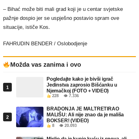
– Bihać može biti mali grad koji je u centar svjetske
pažnje dospio jer se uspješno postavio spram ove
situacije, ističe Kos.
FAHRUDIN BENDER / Oslobodjenje
Možda vas zanima i ovo
Pogledajte kako je bivši igrač
Jedinstva zaprosio Bišćanku u
1
Njemačkoj (FOTO + VIDEO)
228
👁 7.336
BRADONJA JE MALTRETIRAO
MALIŠU: Ali nije znao da je mališa
2
BOKSER! (VIDEO)
8
👁 20.093
Mislio da je kupio kuću iz snova, ali