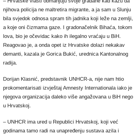
– Hrvatske vlasti obmanjuju svoje građane kad kažu da
njihova policija ne maltretira migrante, a ja sam u Slunju
bila svjedok odnosa spram tih jadnika koji leže na zemlji,
a koje oni čizmama gaze. I gradonačelnik Bihaća, tokom
lova, bio je očevidac kako ih ilegalno vraćaju u BiH.
Reagovao je, a onda opet iz Hrvatske dolazi nekakav
demanti, kazala je Gorica Bukić, urednica Kantonalnog
radija.
Dorijan Klasnić, predstavnik UNHCR-a, nije nam htio
prokomentarisati izvještaj Amnesty Internationala iako je
njegova organizacija daleko više angažovana u BiH nego
u Hrvatskoj.
– UNHCR ima ured u Republici Hrvatskoj, koji već
godinama tamo radi na unapređenju sustava azila i