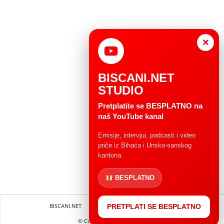
×
BISCANI.NET
STUDIO
Pretplatite se BESPLATNO na
naš YouTube kanal
Emisije, intervjui, podcasti i video
priče iz Bihaća i Unsko-sanskog
kantona.
BESPLATNO
BISCANI.NET
Impressum
Uvjeti korištenja
PRETPLATI SE BESPLATNO
© Copryright 2004 - 2025.