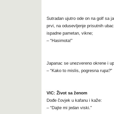
Sutradan ujutro ode on na golf sa j
prvi, na odusevljenje prisutnih ubaci
ispadne pametan, vikne;
– “Hasimota!”
Japanac se unezvereno okrene i up
– “Kako to mislis, pogresna rupa?”
VIC: Život sa ženom
Dođe čovjek u kafanu i kaže:
– “Dajte mi jedan viski.”