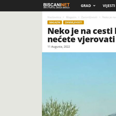
GRAD
VIJESTI
B
i
Naslovnica
Magazin
Zanimljivosti
Neko je na 
MAGAZIN
ZANIMLJIVOSTI
Neko je na cesti
s
nećete vjerovati 
c
11 Augusta, 2022
a
n
i
.
n
e