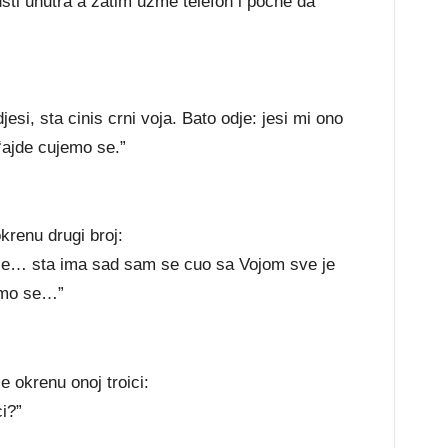
sti unutra a zatim uzme telefon i pocne da
jesi, sta cinis crni voja. Bato odje: jesi mi ono
‘ajde cujemo se.”
renu drugi broj:
ice… sta ima sad sam se cuo sa Vojom sve je
jemo se…”
 okrenu onoj troici:
i?”