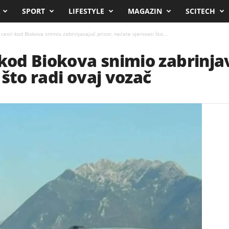
SPORT
LIFESTYLE
MAGAZIN
SCITECH
cesti kod Biokova snimio zabrinjavajuć prizor, nećete vjerovati što...
 kod Biokova snimio zabrinjav
što radi ovaj vozač