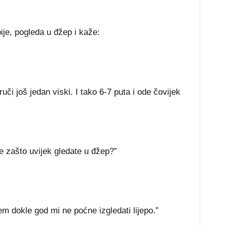
je, pogleda u đžep i kaže:
uči još jedan viski. I tako 6-7 puta i ode čovijek
e zašto uvijek gledate u đžep?”
em dokle god mi ne poćne izgledati lijepo.”