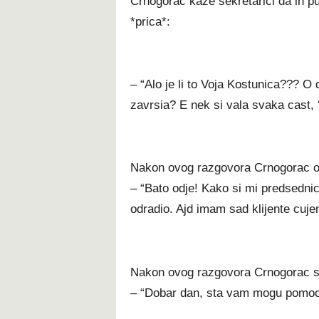
Crnogorac kaze sekretarici da ih pu
*prica*:
– “Alo je li to Voja Kostunica??? O d
zavrsia? E nek si vala svaka cast, 
Nakon ovog razgovora Crnogorac ok
– “Bato odje! Kako si mi predsedn
odradio. Ajd imam sad klijente cu
Nakon ovog razgovora Crnogorac se
– “Dobar dan, sta vam mogu pomoc