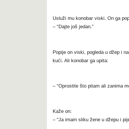
Usluži mu konobar viski. On ga popi
– “Dajte još jedan.”
Popije on viski, pogleda u džep i nar
kući. Ali konobar ga upita:
– “Oprostite što pitam ali zanima m
Kaže on:
– “Ja imam sliku žene u džepu i pij