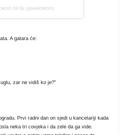
RDKOO OFIŠL (@HARDKOO)
ata. A gatara će:
uglu, zar ne vidiš ko je?”
gradu. Prvi radni dan on sjedi u kancelariji kada
sla neka tri covjeka i da zele da ga vide.