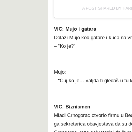
A POST SHARED BY HA
VIC: Mujo i gatara
Dolazi Mujo kod gatare i kuca na vr
– “Ko je?”
Mujo:
– “Čuj ko je… valjda ti gledaš u tu k
VIC: Biznismen
Mladi Crnogorac otvorio firmu u Beo
ga sekretarica obavjestava da su do