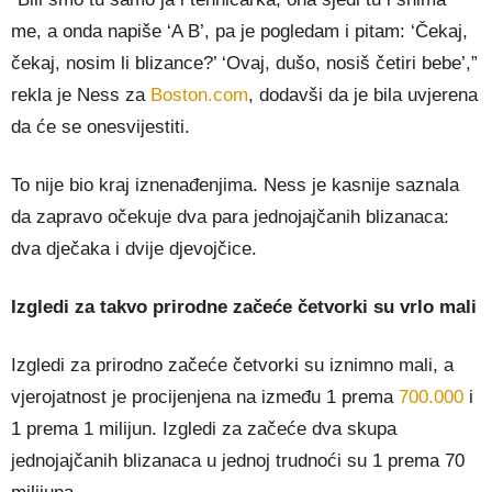
me, a onda napiše ‘A B’, pa je pogledam i pitam: ‘Čekaj,
čekaj, nosim li blizance?’ ‘Ovaj, dušo, nosiš četiri bebe’,”
rekla je Ness za
Boston.com
, dodavši da je bila uvjerena
da će se onesvijestiti.
To nije bio kraj iznenađenjima. Ness je kasnije saznala
da zapravo očekuje dva para jednojajčanih blizanaca:
dva dječaka i dvije djevojčice.
Izgledi za takvo prirodne začeće četvorki su vrlo mali
Izgledi za prirodno začeće četvorki su iznimno mali, a
vjerojatnost je procijenjena na između 1 prema
700.000
i
1 prema 1 milijun. Izgledi za začeće dva skupa
jednojajčanih blizanaca u jednoj trudnoći su 1 prema 70