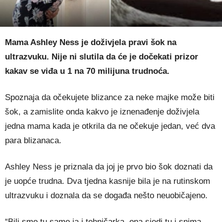
Mama Ashley Ness je doživjela pravi šok na
ultrazvuku. Nije ni slutila da će je dočekati prizor
kakav se viđa u 1 na 70 milijuna trudnoća.
Spoznaja da očekujete blizance za neke majke može biti
šok, a zamislite onda kakvo je iznenađenje doživjela
jedna mama kada je otkrila da ne očekuje jedan, već dva
para blizanaca.
Ashley Ness je priznala da joj je prvo bio šok doznati da
je uopće trudna. Dva tjedna kasnije bila je na rutinskom
ultrazvuku i doznala da se događa nešto neuobičajeno.
“Bili smo tu samo ja i tehničarka, ona sjedi tu i snima