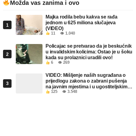
Možda vas zanima i ovo
Majka rodila bebu kakva se rađa
jednom u 625 miliona slučajeva
1
(VIDEO)
11
👁 1.040
Policajac se pretvarao da je beskućnik
u invalidskim kolicima: Ostao je u šoku
2
kada su prolaznici uradili ovo!
6
👁 269
VIDEO: Mišljenje naših sugrađana o
prijedlogu zakona o zabrani pušenja
3
na javnim mjestima i u ugostiteljskim
125
👁 3.548
objektima u FBiH