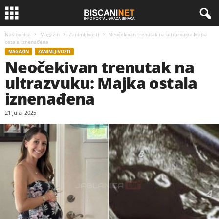
Naslovnica
Magazin
Zanimljivosti
Neočekivan trenutak na ultrazvuku: Majka
ostala iznenađena
MAGAZIN
ZANIMLJIVOSTI
Neočekivan trenutak na
ultrazvuku: Majka ostala
iznenađena
21 Jula, 2025