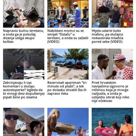
Napravio kućnu teretanu,
Nabildani momci su se
Htjela udariti boks
a onda ga je pokušaj
smijali “čistaču” u
mašinu, pa slučajno
dizanja utega skupo
teretani, a onda su zažalili
nokautirala mladića
koštao
(VIDEO)
pored sebe (VIDEO)
Zabrinjavaju li vas
Rezervisali apartman “tri
Pred hrvatskim
komentari u slučaju
minute od plaže”, a tek
navijačima izgovorio je
autostoperke? Izgleda da
po dolasku shvatili šta ih
rečenicu koja je mnoge
bi mnogi (bez dopuštenja)
zapravo čeka
razljutila, a onda je
pipali žene po sisama
uslijedio obrat koji niko
nije očekivao