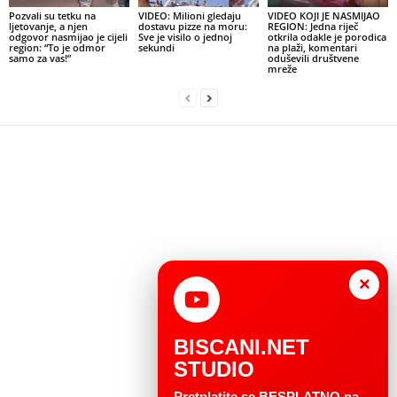
Pozvali su tetku na
VIDEO: Milioni gledaju
VIDEO KOJI JE NASMIJAO
ljetovanje, a njen
dostavu pizze na moru:
REGION: Jedna riječ
odgovor nasmijao je cijeli
Sve je visilo o jednoj
otkrila odakle je porodica
region: “To je odmor
sekundi
na plaži, komentari
samo za vas!”
oduševili društvene
mreže
×
BISCANI.NET
STUDIO
Pretplatite se BESPLATNO na