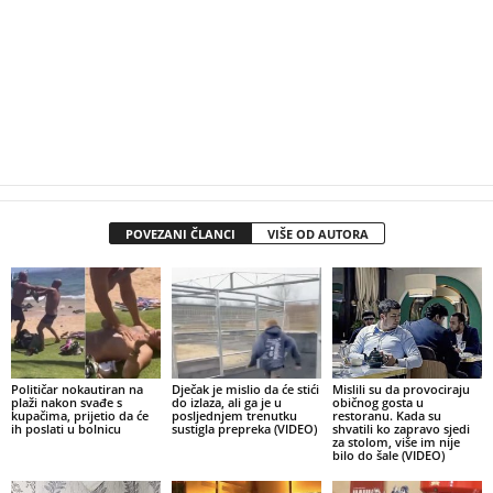
POVEZANI ČLANCI
VIŠE OD AUTORA
Političar nokautiran na
Dječak je mislio da će stići
Mislili su da provociraju
plaži nakon svađe s
do izlaza, ali ga je u
običnog gosta u
kupačima, prijetio da će
posljednjem trenutku
restoranu. Kada su
ih poslati u bolnicu
sustigla prepreka (VIDEO)
shvatili ko zapravo sjedi
za stolom, više im nije
bilo do šale (VIDEO)