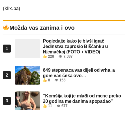
(klix.ba)
Možda vas zanima i ovo
Pogledajte kako je bivši igrač
Jedinstva zaprosio Bišćanku u
1
Njemačkoj (FOTO + VIDEO)
228
👁 7.387
649 stepenaca vas dijeli od vrha, a
2
gore vas čeka ovo…
8
👁 153
“Komšija koji je mlađi od mene preko
3
20 godina me danima spopadao”
11
👁 677