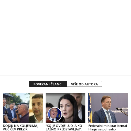
POVEZANI ČLANCI
VIŠE OD AUTORA
DODIK NA KOLJENIMA,
“KO JE OVDJE LUD, A KO
Federalni ministar Kemal
VUČIĆEV PREZIR
LAŽNO PREDSTAVLJA?!”:
Hrnjić se pohvalio