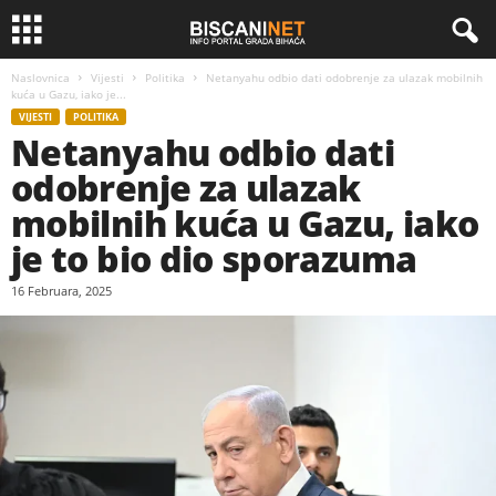
Naslovnica
Vijesti
Politika
Netanyahu odbio dati odobrenje za ulazak mobilnih
kuća u Gazu, iako je...
VIJESTI
POLITIKA
Netanyahu odbio dati
odobrenje za ulazak
mobilnih kuća u Gazu, iako
je to bio dio sporazuma
16 Februara, 2025