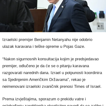
Izraelski premijer Benjamin Netanyahu nije odobrio
ulazak karavana i teške opreme u Pojas Gaze.
“Nakon sigurnosnih konsultacija kojim je predsjedavao
premijer, odlučeno je da će se o pitanju karavana
razgovarati narednih dana. Izrael u potpunosti koordinira
sa Sjedinjenim Američkim Državama”, rekao je
neimenovani izraelski zvaničnik prenosi Times of Israel.
Prema izvještajima, sporazum o prekidu vatre i
oslobađanju zarobljenika eksplicitno navodi da se zalihe i