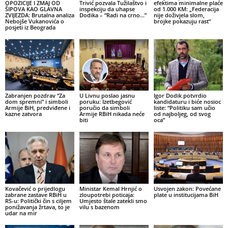
OPOZICIJE I ZMAJ OD
Trivić pozvala Tužilaštvo i
efektima minimalne plaće
ŠIPOVA KAO GLAVNA
inspekciju da uhapse
od 1.000 KM: „Federacija
ZVIJEZDA: Brutalna analiza
Dodika – “Radi na crno…”
nije doživjela slom,
Nebojše Vukanovića o
brojke pokazuju rast“
posjeti iz Beograda
Zabranjen pozdrav “Za
U Livnu poslao jasnu
Igor Dodik potvrdio
dom spremni” i simboli
poruku: Izetbegović
kandidaturu i biće nosioc
Armije BiH, predviđene i
poručio da simboli
liste: “Politiku sam učio
kazne zatvora
Armije RBiH nikada neće
od najboljeg, od svog
biti
oca”
Kovačević o prijedlogu
Ministar Kemal Hrnjić o
Usvojen zakon: Povećane
zabrane zastave RBiH u
zloupotrebi poticaja:
plate u institucijama BiH
RS-u: Politički čin s ciljem
Umjesto štale zatekli smo
ponižavanja žrtava, to je
vilu s bazenom
udar na mir