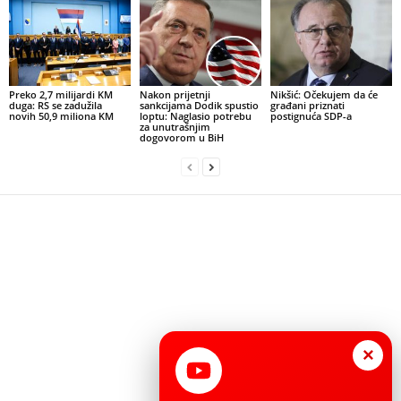
Preko 2,7 milijardi KM
Nakon prijetnji
Nikšić: Očekujem da će
duga: RS se zadužila
sankcijama Dodik spustio
građani priznati
novih 50,9 miliona KM
loptu: Naglasio potrebu
postignuća SDP-a
za unutrašnjim
dogovorom u BiH
×