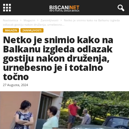
Naslovnica
Magazin
Zanimljivosti
Netko je snimio kako na Balkanu izgleda
odlazak gostiju nakon druženja, urnebesno...
MAGAZIN
ZANIMLJIVOSTI
Netko je snimio kako na
Balkanu izgleda odlazak
gostiju nakon druženja,
urnebesno je i totalno
točno
27 Augusta, 2024