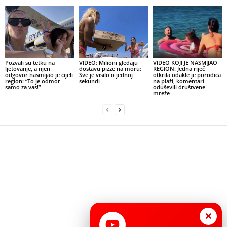
Pozvali su tetku na
VIDEO: Milioni gledaju
VIDEO KOJI JE NASMIJAO
ljetovanje, a njen
dostavu pizze na moru:
REGION: Jedna riječ
odgovor nasmijao je cijeli
Sve je visilo o jednoj
otkrila odakle je porodica
region: “To je odmor
sekundi
na plaži, komentari
samo za vas!”
oduševili društvene
mreže
×