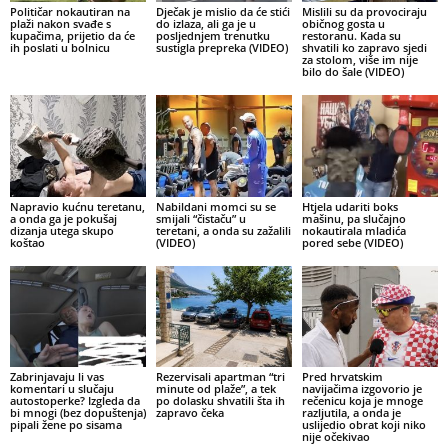
Političar nokautiran na
Dječak je mislio da će stići
Mislili su da provociraju
plaži nakon svađe s
do izlaza, ali ga je u
običnog gosta u
kupačima, prijetio da će
posljednjem trenutku
restoranu. Kada su
ih poslati u bolnicu
sustigla prepreka (VIDEO)
shvatili ko zapravo sjedi
za stolom, više im nije
bilo do šale (VIDEO)
Napravio kućnu teretanu,
Nabildani momci su se
Htjela udariti boks
a onda ga je pokušaj
smijali “čistaču” u
mašinu, pa slučajno
dizanja utega skupo
teretani, a onda su zažalili
nokautirala mladića
koštao
(VIDEO)
pored sebe (VIDEO)
Zabrinjavaju li vas
Rezervisali apartman “tri
Pred hrvatskim
komentari u slučaju
minute od plaže”, a tek
navijačima izgovorio je
autostoperke? Izgleda da
po dolasku shvatili šta ih
rečenicu koja je mnoge
bi mnogi (bez dopuštenja)
zapravo čeka
razljutila, a onda je
pipali žene po sisama
uslijedio obrat koji niko
nije očekivao