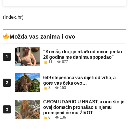
(index.hr)
Možda vas zanima i ovo
“Komšija koji je mlađi od mene preko
1
20 godina me danima spopadao”
11
👁 677
649 stepenaca vas dijeli od vrha, a
2
gore vas čeka ovo…
8
👁 153
GROM UDARIO U HRAST, a ono što je
ovaj domaćin pronašao u njemu
3
promijenit će mu ŽIVOT
6
👁 136