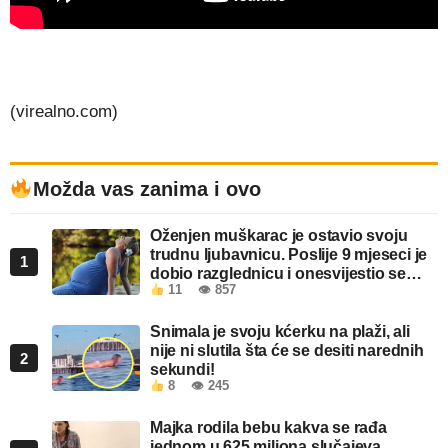
(virealno.com)
Možda vas zanima i ovo
Oženjen muškarac je ostavio svoju
trudnu ljubavnicu. Poslije 9 mjeseci je
1
dobio razglednicu i onesvijestio se
11
👁 857
kada je pročitao šta piše!
Snimala je svoju kćerku na plaži, ali
nije ni slutila šta će se desiti narednih
2
sekundi!
8
👁 245
Majka rodila bebu kakva se rađa
jednom u 625 miliona slučajeva