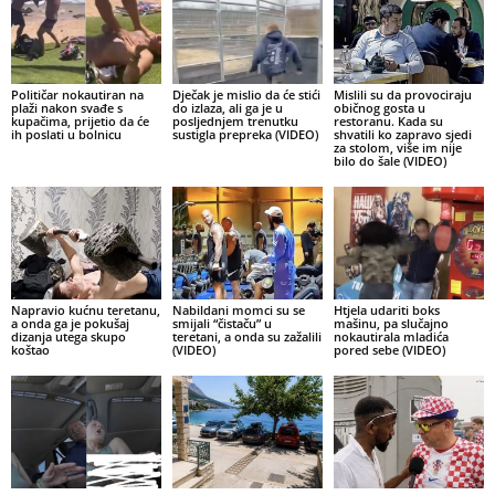
Političar nokautiran na
Dječak je mislio da će stići
Mislili su da provociraju
plaži nakon svađe s
do izlaza, ali ga je u
običnog gosta u
kupačima, prijetio da će
posljednjem trenutku
restoranu. Kada su
ih poslati u bolnicu
sustigla prepreka (VIDEO)
shvatili ko zapravo sjedi
za stolom, više im nije
bilo do šale (VIDEO)
Napravio kućnu teretanu,
Nabildani momci su se
Htjela udariti boks
a onda ga je pokušaj
smijali “čistaču” u
mašinu, pa slučajno
dizanja utega skupo
teretani, a onda su zažalili
nokautirala mladića
koštao
(VIDEO)
pored sebe (VIDEO)