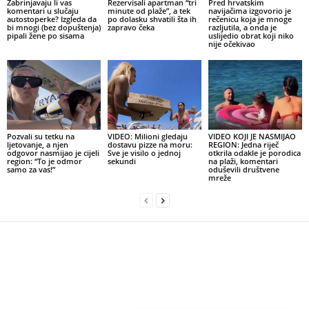
Zabrinjavaju li vas
Rezervisali apartman “tri
Pred hrvatskim
komentari u slučaju
minute od plaže”, a tek
navijačima izgovorio je
autostoperke? Izgleda da
po dolasku shvatili šta ih
rečenicu koja je mnoge
bi mnogi (bez dopuštenja)
zapravo čeka
razljutila, a onda je
pipali žene po sisama
uslijedio obrat koji niko
nije očekivao
Pozvali su tetku na
VIDEO: Milioni gledaju
VIDEO KOJI JE NASMIJAO
ljetovanje, a njen
dostavu pizze na moru:
REGION: Jedna riječ
odgovor nasmijao je cijeli
Sve je visilo o jednoj
otkrila odakle je porodica
region: “To je odmor
sekundi
na plaži, komentari
samo za vas!”
oduševili društvene
mreže