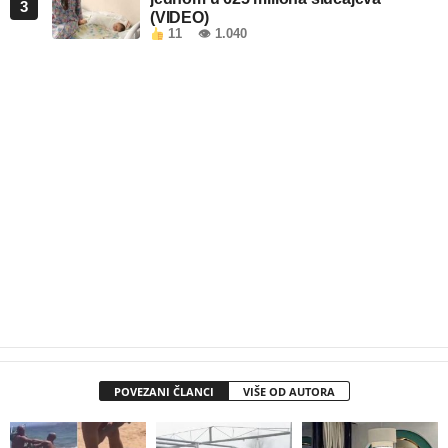
3
(VIDEO)
11
👁 1.040
POVEZANI ČLANCI
VIŠE OD AUTORA