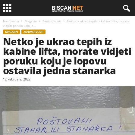
Naslovnica
Magazin
Zanimljivosti
Netko je ukrao tepih iz kabine lifta, morate
vidjeti poruku koju je...
MAGAZIN
ZANIMLJIVOSTI
Netko je ukrao tepih iz
kabine lifta, morate vidjeti
poruku koju je lopovu
ostavila jedna stanarka
12 Februara, 2022