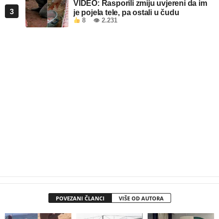
VIDEO: Rasporili zmiju uvjereni da im
3
je pojela tele, pa ostali u čudu
8
👁 2.231
POVEZANI ČLANCI
VIŠE OD AUTORA