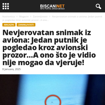
Naslovnica
Magazin
Zanimljivosti
Nevjerovatan snimak iz aviona: Jedan putnik
je pogledao kroz avionski prozor…A ono...
MAGAZIN
ZANIMLJIVOSTI
Nevjerovatan snimak iz
aviona: Jedan putnik je
pogledao kroz avionski
prozor…A ono što je vidio
nije mogao da vjeruje!
8 Januara, 2025