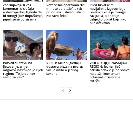
Zabrinjavaju li vas
Rezervisali apartman “tri
Pred hrvatskim
komentari u slučaju
minute od plaže”, a tek
navijačima izgovorio je
autostoperke? Izgleda da
po dolasku shvatili šta ih
rečenicu koja je mnoge
bi mnogi (bez dopuštenja)
zapravo čeka
razljutila, a onda je
pipali žene po sisama
uslijedio obrat koji niko
nije očekivao
Pozvali su tetku na
VIDEO: Milioni gledaju
VIDEO KOJI JE NASMIJAO
ljetovanje, a njen
dostavu pizze na moru:
REGION: Jedna riječ
odgovor nasmijao je cijeli
Sve je visilo o jednoj
otkrila odakle je porodica
region: “To je odmor
sekundi
na plaži, komentari
samo za vas!”
oduševili društvene
mreže