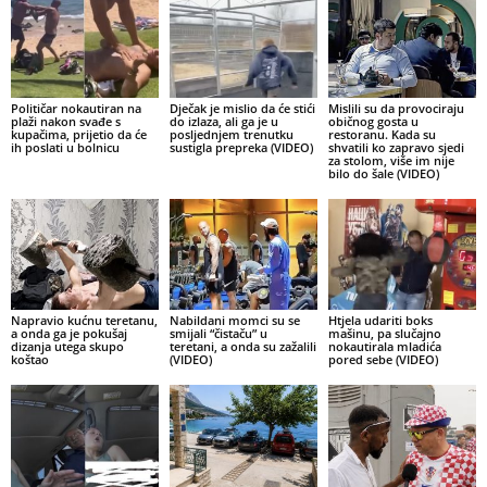
Političar nokautiran na
Dječak je mislio da će stići
Mislili su da provociraju
plaži nakon svađe s
do izlaza, ali ga je u
običnog gosta u
kupačima, prijetio da će
posljednjem trenutku
restoranu. Kada su
ih poslati u bolnicu
sustigla prepreka (VIDEO)
shvatili ko zapravo sjedi
za stolom, više im nije
bilo do šale (VIDEO)
Napravio kućnu teretanu,
Nabildani momci su se
Htjela udariti boks
a onda ga je pokušaj
smijali “čistaču” u
mašinu, pa slučajno
dizanja utega skupo
teretani, a onda su zažalili
nokautirala mladića
koštao
(VIDEO)
pored sebe (VIDEO)