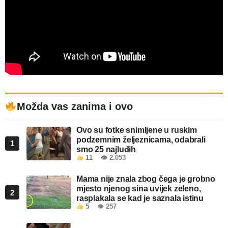
Možda vas zanima i ovo
Ovo su fotke snimljene u ruskim
podzemnim željeznicama, odabrali
1
smo 25 najluđih
11
👁 2.053
Mama nije znala zbog čega je grobno
mjesto njenog sina uvijek zeleno,
2
rasplakala se kad je saznala istinu
5
👁 257