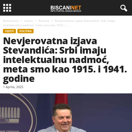
Naslovnica
Vijesti
Politika
Nevjerovatna izjava Stevandića: Srbi imaju
intelektualnu nadmoć, meta smo kao 1915. i...
VIJESTI
POLITIKA
Nevjerovatna izjava
Stevandića: Srbi imaju
intelektualnu nadmoć,
meta smo kao 1915. i 1941.
godine
1 Aprila, 2025