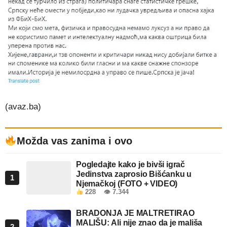
(avaz.ba)
Možda vas zanima i ovo
Pogledajte kako je bivši igrač
Jedinstva zaprosio Bišćanku u
1
Njemačkoj (FOTO + VIDEO)
228
👁 7.344
BRADONJA JE MALTRETIRAO
MALIŠU: Ali nije znao da je mališa
2