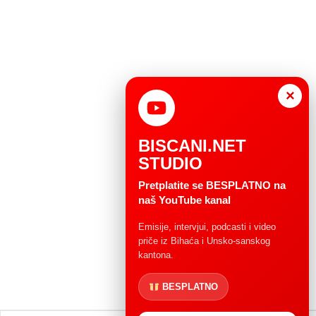
×
BISCANI.NET
STUDIO
Pretplatite se BESPLATNO na
naš YouTube kanal
Emisije, intervjui, podcasti i video
priče iz Bihaća i Unsko-sanskog
kantona.
BESPLATNO