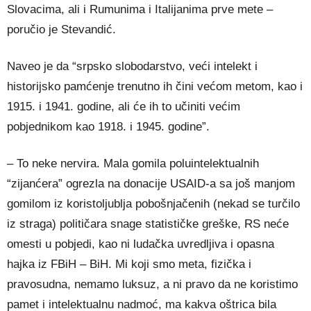
Slovacima, ali i Rumunima i Italijanima prve mete –
poručio je Stevandić.
Naveo je da “srpsko slobodarstvo, veći intelekt i
historijsko pamćenje trenutno ih čini većom metom, kao i
1915. i 1941. godine, ali će ih to učiniti većim
pobjednikom kao 1918. i 1945. godine”.
– To neke nervira. Mala gomila poluintelektualnih
“zijanćera” ogrezla na donacije USAID-a sa još manjom
gomilom iz koristoljublja pobošnjačenih (nekad se turčilo
iz straga) političara snage statističke greške, RS neće
omesti u pobjedi, kao ni ludačka uvredljiva i opasna
hajka iz FBiH – BiH. Mi koji smo meta, fizička i
pravosudna, nemamo luksuz, a ni pravo da ne koristimo
pamet i intelektualnu nadmoć, ma kakva oštrica bila