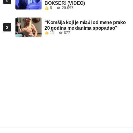
BOKSER! (VIDEO)
8
👁 20.093
“Komšija koji je mlađi od mene preko
3
20 godina me danima spopadao”
11
👁 677