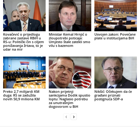
Kovačević o prijedlogu
Ministar Kemal Hrnjić o
Usvojen zakon: Povećane
zabrane zastave RBiH u
zloupotrebi poticaja:
plate u institucijama BiH
RS-u: Politički čin s ciljem
Umjesto štale zatekli smo
ponižavanja žrtava, to je
vilu s bazenom
udar na mir
Preko 2,7 milijardi KM
Nakon prijetnji
Nikšić: Očekujem da će
duga: RS se zadužila
sankcijama Dodik spustio
građani priznati
novih 50,9 miliona KM
loptu: Naglasio potrebu
postignuća SDP-a
za unutrašnjim
dogovorom u BiH