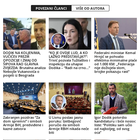
POVEZANI ČLANCI
VIŠE OD AUTORA
DODIK NA KOLJENIMA,
“KO JE OVDJE LUD, A KO
Federalni ministar Kemal
VUČIĆEV PREZIR
LAŽNO PREDSTAVLJA?!”:
Hrnjić se pohvalio
OPOZICIJE I ZMAJ OD
Trivić pozvala Tužilaštvo i
efektima minimalne plaće
ŠIPOVA KAO GLAVNA
inspekciju da uhapse
od 1.000 KM: „Federacija
ZVIJEZDA: Brutalna analiza
Dodika – “Radi na crno…”
nije doživjela slom,
Nebojše Vukanovića o
brojke pokazuju rast“
posjeti iz Beograda
Zabranjen pozdrav “Za
U Livnu poslao jasnu
Igor Dodik potvrdio
dom spremni” i simboli
poruku: Izetbegović
kandidaturu i biće nosioc
Armije BiH, predviđene i
poručio da simboli
liste: “Politiku sam učio
kazne zatvora
Armije RBiH nikada neće
od najboljeg, od svog
biti
oca”