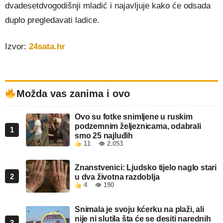
dvadesetdvogodišnji mladić i najavljuje kako će odsada
duplo pregledavati ladice.
Izvor:
24sata.hr
Možda vas zanima i ovo
Ovo su fotke snimljene u ruskim
podzemnim željeznicama, odabrali
1
smo 25 najluđih
11
👁 2.053
Znanstvenici: Ljudsko tijelo naglo stari
2
u dva životna razdoblja
4
👁 190
Snimala je svoju kćerku na plaži, ali
nije ni slutila šta će se desiti narednih
3