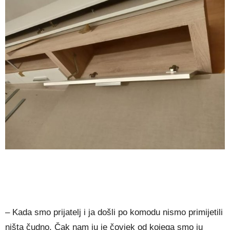
– Kada smo prijatelj i ja došli po komodu nismo primijetili
ništa čudno. Čak nam ju je čovjek od kojega smo ju