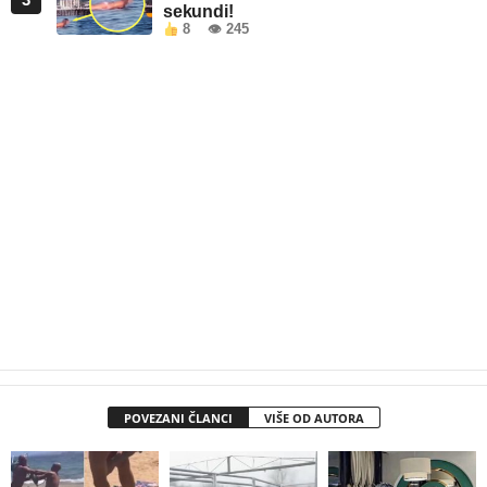
sekundi!
8
👁 245
POVEZANI ČLANCI
VIŠE OD AUTORA