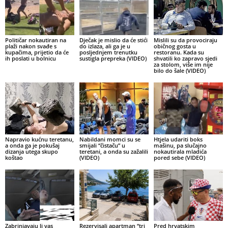
Političar nokautiran na
Dječak je mislio da će stići
Mislili su da provociraju
plaži nakon svađe s
do izlaza, ali ga je u
običnog gosta u
kupačima, prijetio da će
posljednjem trenutku
restoranu. Kada su
ih poslati u bolnicu
sustigla prepreka (VIDEO)
shvatili ko zapravo sjedi
za stolom, više im nije
bilo do šale (VIDEO)
Napravio kućnu teretanu,
Nabildani momci su se
Htjela udariti boks
a onda ga je pokušaj
smijali “čistaču” u
mašinu, pa slučajno
dizanja utega skupo
teretani, a onda su zažalili
nokautirala mladića
koštao
(VIDEO)
pored sebe (VIDEO)
Zabrinjavaju li vas
Rezervisali apartman “tri
Pred hrvatskim