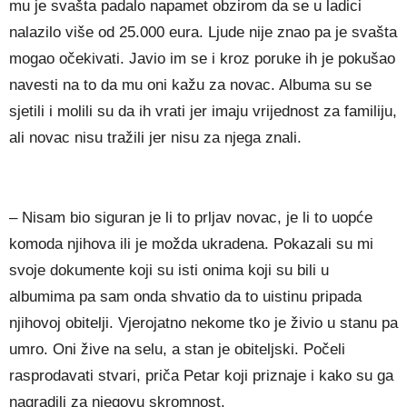
mu je svašta padalo napamet obzirom da se u ladici
nalazilo više od 25.000 eura. Ljude nije znao pa je svašta
mogao očekivati. Javio im se i kroz poruke ih je pokušao
navesti na to da mu oni kažu za novac. Albuma su se
sjetili i molili su da ih vrati jer imaju vrijednost za familiju,
ali novac nisu tražili jer nisu za njega znali.
– Nisam bio siguran je li to prljav novac, je li to uopće
komoda njihova ili je možda ukradena. Pokazali su mi
svoje dokumente koji su isti onima koji su bili u
albumima pa sam onda shvatio da to uistinu pripada
njihovoj obitelji. Vjerojatno nekome tko je živio u stanu pa
umro. Oni žive na selu, a stan je obiteljski. Počeli
rasprodavati stvari, priča Petar koji priznaje i kako su ga
nagradili za njegovu skromnost.