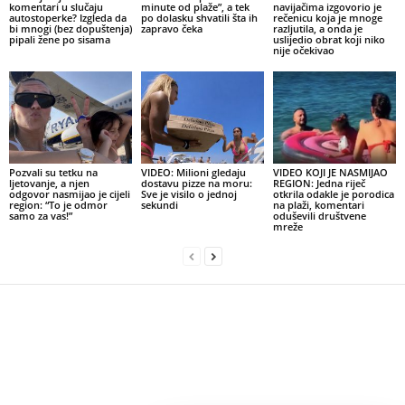
komentari u slučaju
minute od plaže”, a tek
navijačima izgovorio je
autostoperke? Izgleda da
po dolasku shvatili šta ih
rečenicu koja je mnoge
bi mnogi (bez dopuštenja)
zapravo čeka
razljutila, a onda je
pipali žene po sisama
uslijedio obrat koji niko
nije očekivao
Pozvali su tetku na
VIDEO: Milioni gledaju
VIDEO KOJI JE NASMIJAO
ljetovanje, a njen
dostavu pizze na moru:
REGION: Jedna riječ
odgovor nasmijao je cijeli
Sve je visilo o jednoj
otkrila odakle je porodica
region: “To je odmor
sekundi
na plaži, komentari
samo za vas!”
oduševili društvene
mreže