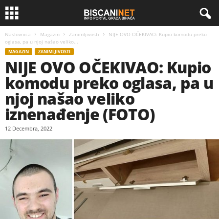
Naslovnica
Magazin
Zanimljivosti
NIJE OVO OČEKIVAO: Kupio komodu preko
oglasa, pa u njoj našao veliko...
MAGAZIN
ZANIMLJIVOSTI
NIJE OVO OČEKIVAO: Kupio
komodu preko oglasa, pa u
njoj našao veliko
iznenađenje (FOTO)
12 Decembra, 2022