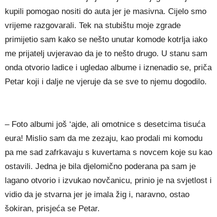
kupili pomogao nositi do auta jer je masivna. Cijelo smo
vrijeme razgovarali. Tek na stubištu moje zgrade
primijetio sam kako se nešto unutar komode kotrlja iako
me prijatelj uvjeravao da je to nešto drugo. U stanu sam
onda otvorio ladice i ugledao albume i iznenadio se, priča
Petar koji i dalje ne vjeruje da se sve to njemu dogodilo.
– Foto albumi još ‘ajde, ali omotnice s desetcima tisuća
eura! Mislio sam da me zezaju, kao prodali mi komodu
pa me sad zafrkavaju s kuvertama s novcem koje su kao
ostavili. Jedna je bila djelomično poderana pa sam je
lagano otvorio i izvukao novčanicu, prinio je na svjetlost i
vidio da je stvarna jer je imala žig i, naravno, ostao
šokiran, prisjeća se Petar.