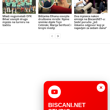
Mladi nogometaši OFK
Bišćanka Elhana osvojila
Dva mjeseca nakon
Bihać osvojili drugo
društvene mreže: Njene
emisije na BiscaniNET-u:
mjesto na turniru na
snimke dijele Toni
Sedić poručio „Još
Izačiću
Cetinski, Marija Šerifović i
čekamo odgovor koji je
brojni mediji
najavljen za sedam dana“
×
BISCANI.NET