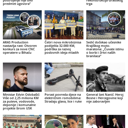
postrojenje nije bilo
rekonstrukcija Gradskog
predmet ugovora”
trga
ARAS Production
Četiri nova mikrobiznisa
Sedić dočekao učesnike
nastavlja rast: Otvoren
podijelila 32.000 KM,
Krajiškog moto-
konkurs za nove CNC
podrška za razvoj
maratona: „Čuvate istinu
operatere u Bihaću
poslovnih ideja mladih
o borbi i žrtvi naših
branilaca“
Ministar Edvin Odobašić:
Porast povreda djece na
General Izet Nanić: Heroj
Više od 2,25 miliona KM
električnim romobilima:
Bosne i Hercegovine koji
za puteve, vodovode,
Stradaju glava, lice i ruke
nije zaboravljen
deponije i komunalne
projekte širom USK