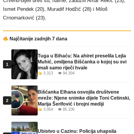
Crveno-bijeli dres su, naime, zadužili Amar Rekić (23),
Ismet Pendek (20), Muradif Hodžić (28) i Miloš
Crnomarković (23).
Najčitanije zadnjih 7 dana
Tuga u Bihaću: Na ahiret preselila Lejla
Muhić, omiljena Bišćanka o kojoj su svi
1
imali samo riječi hvale
3.313 👁 94.304
Bišćanka Elhana osvojila društvene
mreže: Njene snimke dijele Toni Cetinski,
2
Marija Šerifović i brojni mediji
3.054 👁 85.106
Ubistvo u Cazinu: Policija uhapsila