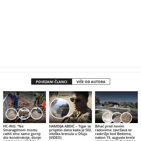
POVEZANI ČLANCI
VIŠE OD AUTORA
HC-ING: “Na
HAMDIJA ABDIĆ – Tigar se
Bihać pred novim
Smaragdnom mostu
prisjetio dana kada je 502.
radovima: završava se
radili smo samo gornji
viteška krenula u Oluju
raskrižje kod Bedema,
dio konstrukcije, donje
(VIDEO)
nakon 15. augusta kreće