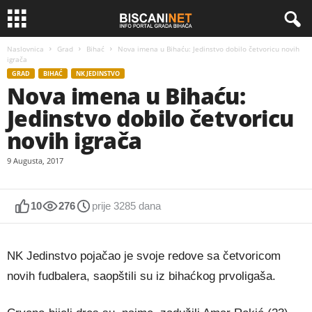
Naslovnica
Grad
Bihać
Nova imena u Bihaću: Jedinstvo dobilo četvoricu novih
igrača
GRAD
BIHAĆ
NK JEDINSTVO
Nova imena u Bihaću:
Jedinstvo dobilo četvoricu
novih igrača
9 Augusta, 2017
10
276
prije 3285 dana
NK Jedinstvo pojačao je svoje redove sa četvoricom
novih fudbalera, saopštili su iz bihaćkog prvoligaša.