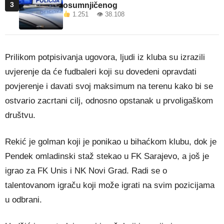
3
osumnjičenog
1.251 👁 38.108
Prilikom potpisivanja ugovora, ljudi iz kluba su izrazili
uvjerenje da će fudbaleri koji su dovedeni opravdati
povjerenje i davati svoj maksimum na terenu kako bi se
ostvario zacrtani cilj, odnosno opstanak u prvoligaškom
društvu.
Rekić je golman koji je ponikao u bihaćkom klubu, dok je
Pendek omladinski staž stekao u FK Sarajevo, a još je
igrao za FK Unis i NK Novi Grad. Radi se o
talentovanom igraču koji može igrati na svim pozicijama
u odbrani.