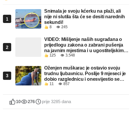
Snimala je svoju kćerku na plaži, ali
nije ni slutila šta će se desiti narednih
1
sekundi!
8
👁 245
VIDEO: Mišljenje naših sugrađana o
prijedlogu zakona o zabrani pušenja
2
na javnim mjestima i u ugostiteljskim
125
👁 3.548
objektima u FBiH
Oženjen muškarac je ostavio svoju
trudnu ljubavnicu. Poslije 9 mjeseci je
3
dobio razglednicu i onesvijestio se
11
👁 857
kada je pročitao šta piše!
10
276
prije 3285 dana