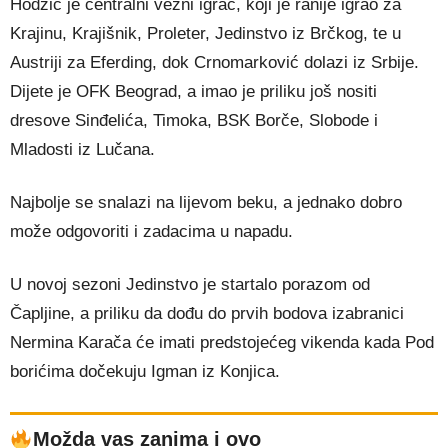
Hodžić je centralni vezni igrač, koji je ranije igrao za
Krajinu, Krajišnik, Proleter, Jedinstvo iz Brčkog, te u
Austriji za Eferding, dok Crnomarković dolazi iz Srbije.
Dijete je OFK Beograd, a imao je priliku još nositi
dresove Sinđelića, Timoka, BSK Borče, Slobode i
Mladosti iz Lučana.
Najbolje se snalazi na lijevom beku, a jednako dobro
može odgovoriti i zadacima u napadu.
U novoj sezoni Jedinstvo je startalo porazom od
Čapljine, a priliku da dođu do prvih bodova izabranici
Nermina Karača će imati predstojećeg vikenda kada Pod
borićima dočekuju Igman iz Konjica.
Možda vas zanima i ovo