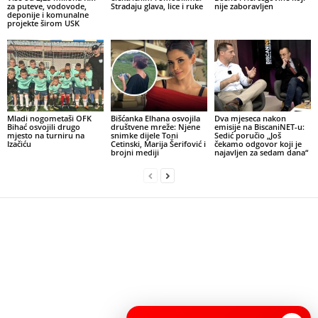
za puteve, vodovode,
Stradaju glava, lice i ruke
nije zaboravljen
deponije i komunalne
projekte širom USK
Mladi nogometaši OFK
Bišćanka Elhana osvojila
Dva mjeseca nakon
Bihać osvojili drugo
društvene mreže: Njene
emisije na BiscaniNET-u:
mjesto na turniru na
snimke dijele Toni
Sedić poručio „Još
Izačiću
Cetinski, Marija Šerifović i
čekamo odgovor koji je
brojni mediji
najavljen za sedam dana“