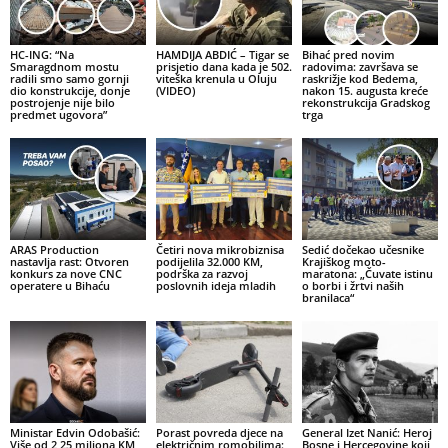
HC-ING: “Na
HAMDIJA ABDIĆ – Tigar se
Bihać pred novim
Smaragdnom mostu
prisjetio dana kada je 502.
radovima: završava se
radili smo samo gornji
viteška krenula u Oluju
raskrižje kod Bedema,
dio konstrukcije, donje
(VIDEO)
nakon 15. augusta kreće
postrojenje nije bilo
rekonstrukcija Gradskog
predmet ugovora”
trga
ARAS Production
Četiri nova mikrobiznisa
Sedić dočekao učesnike
nastavlja rast: Otvoren
podijelila 32.000 KM,
Krajiškog moto-
konkurs za nove CNC
podrška za razvoj
maratona: „Čuvate istinu
operatere u Bihaću
poslovnih ideja mladih
o borbi i žrtvi naših
branilaca“
Ministar Edvin Odobašić:
Porast povreda djece na
General Izet Nanić: Heroj
Više od 2,25 miliona KM
električnim romobilima:
Bosne i Hercegovine koji