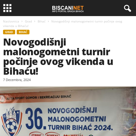
Naslovnica
Grad
Bihać
Novogodišnji malonogometni turnir počinje ovog
vikenda u Bihaću!
GRAD
BIHAĆ
Novogodišnji
malonogometni turnir
počinje ovog vikenda u
Bihaću!
7 Decembra, 2024