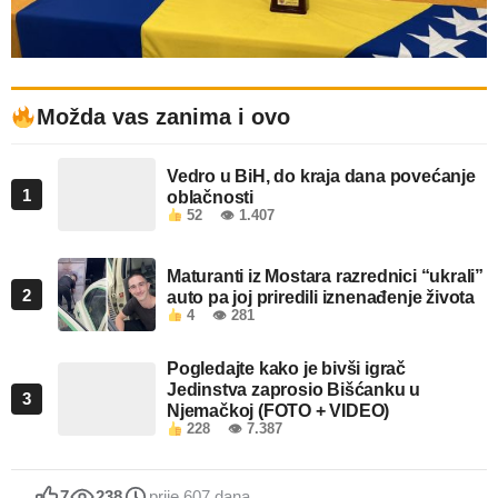
Možda vas zanima i ovo
Vedro u BiH, do kraja dana povećanje
1
oblačnosti
52
👁 1.407
Maturanti iz Mostara razrednici “ukrali”
2
auto pa joj priredili iznenađenje života
4
👁 281
Pogledajte kako je bivši igrač
Jedinstva zaprosio Bišćanku u
3
Njemačkoj (FOTO + VIDEO)
228
👁 7.387
7
238
prije 607 dana