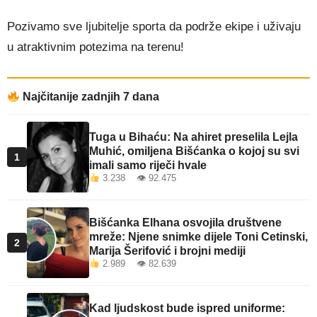
Pozivamo sve ljubitelje sporta da podrže ekipe i uživaju
u atraktivnim potezima na terenu!
Najčitanije zadnjih 7 dana
Tuga u Bihaću: Na ahiret preselila Lejla
Muhić, omiljena Bišćanka o kojoj su svi
1
imali samo riječi hvale
3.238 👁 92.475
Bišćanka Elhana osvojila društvene
mreže: Njene snimke dijele Toni Cetinski,
2
Marija Šerifović i brojni mediji
2.989 👁 82.639
Kad ljudskost bude ispred uniforme: