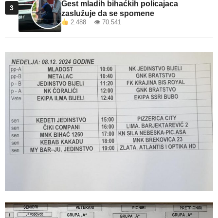
Gest mladih bihaćkih policajaca
3
zaslužuje da se spomene
2.488 👁 70.541