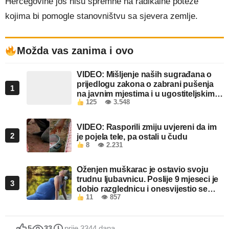
Hercegovine još nisu spremne na radikalne poteze
kojima bi pomogle stanovništvu sa sjevera zemlje.
Možda vas zanima i ovo
VIDEO: Mišljenje naših sugrađana o
prijedlogu zakona o zabrani pušenja
1
na javnim mjestima i u ugostiteljskim
125
👁 3.548
objektima u FBiH
VIDEO: Rasporili zmiju uvjereni da im
2
je pojela tele, pa ostali u čudu
8
👁 2.231
Oženjen muškarac je ostavio svoju
trudnu ljubavnicu. Poslije 9 mjeseci je
3
dobio razglednicu i onesvijestio se
11
👁 857
kada je pročitao šta piše!
5
33
prije 3344 dana