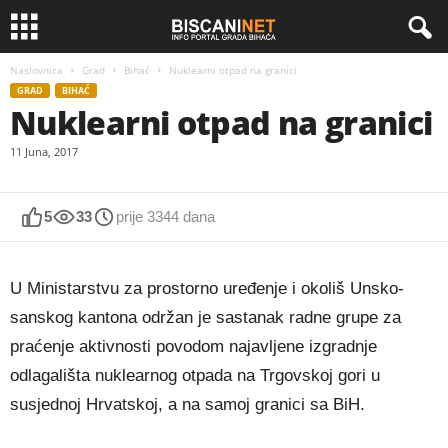
Naslovnica
Grad
Bihać
Nuklearni otpad na granici
GRAD
BIHAĆ
Nuklearni otpad na granici
11 Juna, 2017
5
33
prije 3344 dana
U Ministarstvu za prostorno uređenje i okoliš Unsko-
sanskog kantona održan je sastanak radne grupe za
praćenje aktivnosti povodom najavljene izgradnje
odlagališta nuklearnog otpada na Trgovskoj gori u
susjednoj Hrvatskoj, a na samoj granici sa BiH.