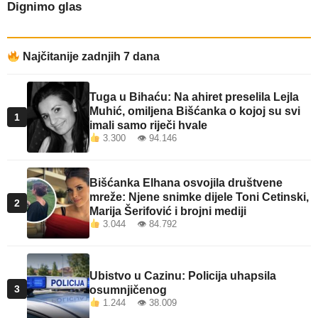
Dignimo glas
Najčitanije zadnjih 7 dana
Tuga u Bihaću: Na ahiret preselila Lejla
Muhić, omiljena Bišćanka o kojoj su svi
1
imali samo riječi hvale
3.300 👁 94.146
Bišćanka Elhana osvojila društvene
mreže: Njene snimke dijele Toni Cetinski,
2
Marija Šerifović i brojni mediji
3.044 👁 84.792
Ubistvo u Cazinu: Policija uhapsila
3
osumnjičenog
1.244 👁 38.009