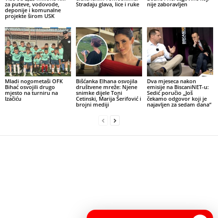
za puteve, vodovode,
Stradaju glava, lice i ruke
nije zaboravljen
deponije i komunalne
projekte širom USK
Mladi nogometaši OFK
Bišćanka Elhana osvojila
Dva mjeseca nakon
Bihać osvojili drugo
društvene mreže: Njene
emisije na BiscaniNET-u:
mjesto na turniru na
snimke dijele Toni
Sedić poručio „Još
Izačiću
Cetinski, Marija Šerifović i
čekamo odgovor koji je
brojni mediji
najavljen za sedam dana“