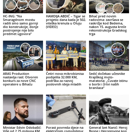
HC-ING: “Na
HAMDIJA ABDIĆ – Tigar se
Bihać pred novim
Smaragdnom mostu
prisjetio dana kada je 502.
radovima: završava se
radili smo samo gornji
viteška krenula u Oluju
raskrižje kod Bedema,
dio konstrukcije, donje
(VIDEO)
nakon 15. augusta kreće
postrojenje nije bilo
rekonstrukcija Gradskog
predmet ugovora”
trga
ARAS Production
Četiri nova mikrobiznisa
Sedić dočekao učesnike
nastavlja rast: Otvoren
podijelila 32.000 KM,
Krajiškog moto-
konkurs za nove CNC
podrška za razvoj
maratona: „Čuvate istinu
operatere u Bihaću
poslovnih ideja mladih
o borbi i žrtvi naših
branilaca“
Ministar Edvin Odobašić:
Porast povreda djece na
General Izet Nanić: Heroj
Više od 2,25 miliona KM
električnim romobilima:
Bosne i Hercegovine koji