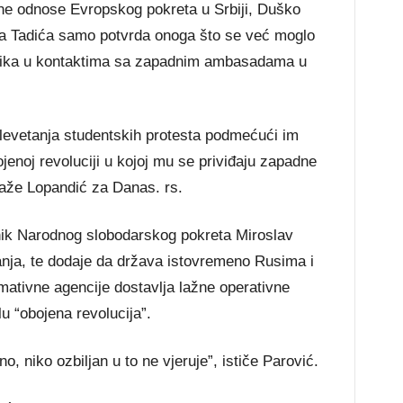
e odnose Evropskog pokreta u Srbiji, Duško
sa Tadića samo potvrda onoga što se već moglo
čnika u kontaktima sa zapadnim ambasadama u
klevetanja studentskih protesta podmećući im
jenoj revoluciji u kojoj mu se priviđaju zapadne
aže Lopandić za Danas. rs.
dnik Narodnog slobodarskog pokreta Miroslav
anja, te dodaje da država istovremeno Rusima i
ativne agencije dostavlja lažne operativne
lu “obojena revolucija”.
no, niko ozbiljan u to ne vjeruje”, ističe Parović.