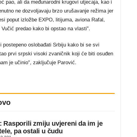
eć pao, ali da međunarodni krugovi utjecaja, kao i
trenutno ne dozvoljavaju brzo urušavanje režima jer
resi poput izložbe EXPO, litijuma, aviona Rafal,
je Vučić predao kako bi opstao na vlasti”.
 i postepeno oslobađati Srbiju kako bi se svi
tao prvi srpski visoki zvaničnik koji će biti osuđen
m je učinio”, zaključuje Parović.
ovo
 Rasporili zmiju uvjereni da im je
tele, pa ostali u čudu