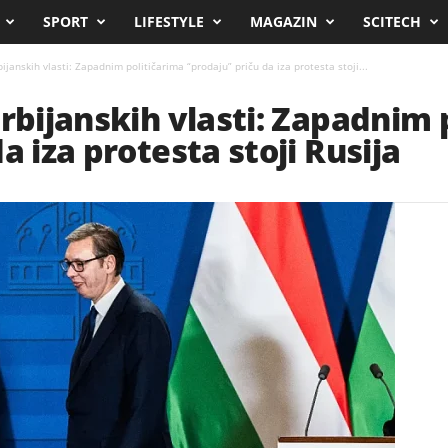
SPORT
LIFESTYLE
MAGAZIN
SCITECH
ijanskih vlasti: Zapadnim političarima “prodaju” priču da iza protesta stoji...
srbijanskih vlasti: Zapadnim 
a iza protesta stoji Rusija