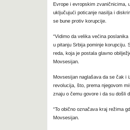
Evrope i evropskim zvaničnicima, u
uključujući poticanje nasilja i diskr
se bune protiv korupcije.
“Vidimo da velika većina poslanika
u pitanju Srbija pominje korupciju. 
reda, koja je postala glavno obilježj
Movsesijan.
Movsesijan naglašava da se čak i iz
revolucija, što, prema njegovom miš
znaju o čemu govore i da su došli 
“To obično označava kraj režima gdj
Movsesijan.