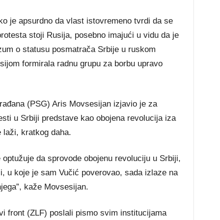
ko je apsurdno da vlast istovremeno tvrdi da se
rotesta stoji Rusija, posebno imajući u vidu da je
azum o statusu posmatrača Srbije u ruskom
jom formirala radnu grupu za borbu upravo
rađana (PSG) Aris Movsesijan izjavio je za
sti u Srbiji predstave kao obojena revolucija iza
 laži, kratkog daha.
optužuje da sprovode obojenu revoluciju u Srbiji,
aži, u koje je sam Vučić poverovao, sada izlaze na
njega”, kaže Movsesijan.
 front (ZLF) poslali pismo svim institucijama