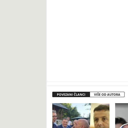
POVEZANI ČLANCI
VIŠE OD AUTORA