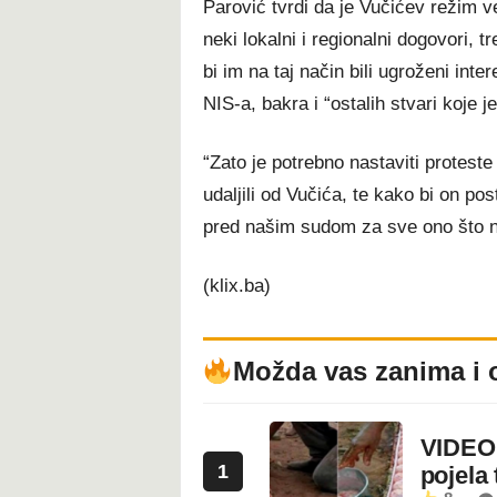
Parović tvrdi da je Vučićev režim v
neki lokalni i regionalni dogovori, 
bi im na taj način bili ugroženi inte
NIS-a, bakra i “ostalih stvari koje 
“Zato je potrebno nastaviti proteste
udaljili od Vučića, te kako bi on pos
pred našim sudom za sve ono što na
(klix.ba)
Možda vas zanima i 
VIDEO:
1
pojela 