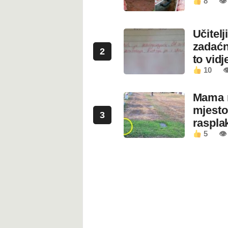
8
👁 
Učitel
zadaćn
2
to vidje
10

Mama n
mjesto
3
rasplak
5
👁