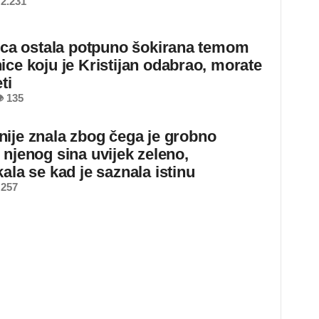
2.231
jica ostala potpuno šokirana temom
ice koju je Kristijan odabrao, morate
ti
 135
ije znala zbog čega je grobno
 njenog sina uvijek zeleno,
ala se kad je saznala istinu
 257