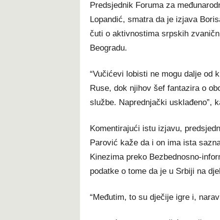
Predsjednik Foruma za međunarodn
Lopandić, smatra da je izjava Bori
čuti o aktivnostima srpskih zvani
Beogradu.
“Vučićevi lobisti ne mogu dalje od 
Ruse, dok njihov šef fantazira o obo
službe. Naprednjački usklađeno”, k
Komentirajući istu izjavu, predsje
Parović kaže da i on ima ista sazn
Kinezima preko Bezbednosno-inform
podatke o tome da je u Srbiji na dje
“Međutim, to su dječije igre i, narav