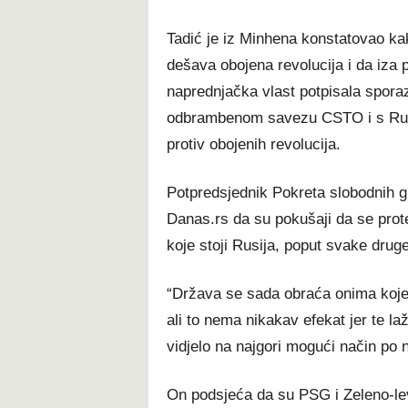
Tadić je iz Minhena konstatovao ka
dešava obojena revolucija i da iza p
naprednjačka vlast potpisala spor
odbrambenom savezu CSTO i s Rusi
protiv obojenih revolucija.
Potpredsjednik Pokreta slobodnih g
Danas.rs da su pokušaji da se prote
koje stoji Rusija, poput svake druge
“Država se sada obraća onima koje 
ali to nema nikakav efekat jer te l
vidjelo na najgori mogući način po 
On podsjeća da su PSG i Zeleno-levi