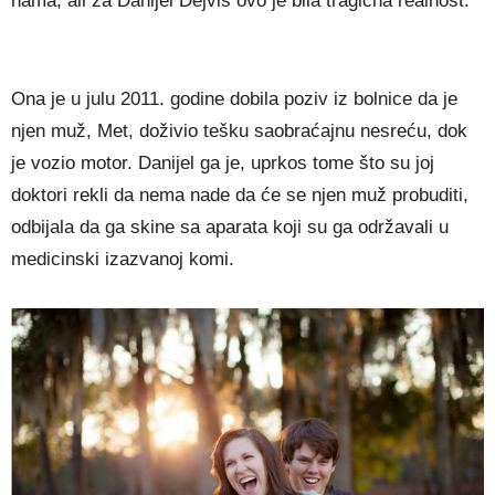
nama, ali za Danijel Dejvis ovo je bila tragična realnost.
Ona je u julu 2011. godine dobila poziv iz bolnice da je
njen muž, Met, doživio tešku saobraćajnu nesreću, dok
je vozio motor. Danijel ga je, uprkos tome što su joj
doktori rekli da nema nade da će se njen muž probuditi,
odbijala da ga skine sa aparata koji su ga održavali u
medicinski izazvanoj komi.