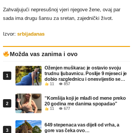
Zahvaljujući nepresušnoj vjeri njegove žene, ovaj par
sada ima drugu šansu za sretan, zajednički život.
Izvor:
srbijadanas
Možda vas zanima i ovo
Oženjen muškarac je ostavio svoju
trudnu ljubavnicu. Poslije 9 mjeseci je
1
dobio razglednicu i onesvijestio se
11
👁 857
kada je pročitao šta piše!
“Komšija koji je mlađi od mene preko
2
20 godina me danima spopadao”
11
👁 677
649 stepenaca vas dijeli od vrha, a
3
gore vas čeka ovo…