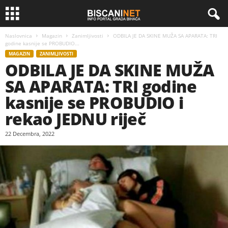
Naslovnica
Magazin
Zanimljivosti
ODBILA JE DA SKINE MUŽA SA APARATA: TRI
godine kasnije se PROBUDIO...
MAGAZIN
ZANIMLJIVOSTI
ODBILA JE DA SKINE MUŽA
SA APARATA: TRI godine
kasnije se PROBUDIO i
rekao JEDNU riječ
22 Decembra, 2022