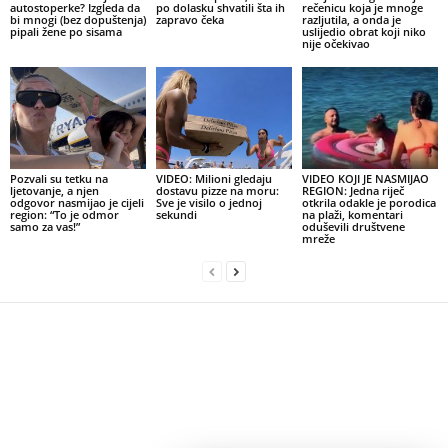
autostoperke? Izgleda da
po dolasku shvatili šta ih
rečenicu koja je mnoge
bi mnogi (bez dopuštenja)
zapravo čeka
razljutila, a onda je
pipali žene po sisama
uslijedio obrat koji niko
nije očekivao
Pozvali su tetku na
VIDEO: Milioni gledaju
VIDEO KOJI JE NASMIJAO
ljetovanje, a njen
dostavu pizze na moru:
REGION: Jedna riječ
odgovor nasmijao je cijeli
Sve je visilo o jednoj
otkrila odakle je porodica
region: “To je odmor
sekundi
na plaži, komentari
samo za vas!”
oduševili društvene
mreže