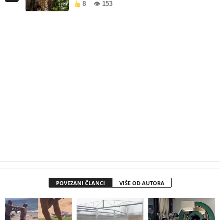
8
👁 153
POVEZANI ČLANCI
VIŠE OD AUTORA