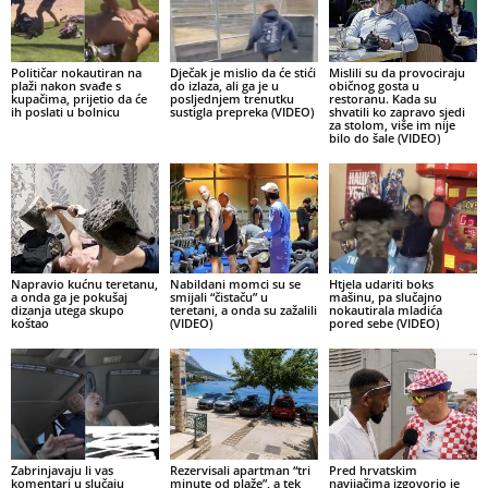
Političar nokautiran na
Dječak je mislio da će stići
Mislili su da provociraju
plaži nakon svađe s
do izlaza, ali ga je u
običnog gosta u
kupačima, prijetio da će
posljednjem trenutku
restoranu. Kada su
ih poslati u bolnicu
sustigla prepreka (VIDEO)
shvatili ko zapravo sjedi
za stolom, više im nije
bilo do šale (VIDEO)
Napravio kućnu teretanu,
Nabildani momci su se
Htjela udariti boks
a onda ga je pokušaj
smijali “čistaču” u
mašinu, pa slučajno
dizanja utega skupo
teretani, a onda su zažalili
nokautirala mladića
koštao
(VIDEO)
pored sebe (VIDEO)
Zabrinjavaju li vas
Rezervisali apartman “tri
Pred hrvatskim
komentari u slučaju
minute od plaže”, a tek
navijačima izgovorio je