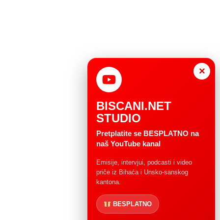
×
BISCANI.NET
STUDIO
Pretplatite se BESPLATNO na
naš YouTube kanal
Emisije, intervjui, podcasti i video
priče iz Bihaća i Unsko-sanskog
kantona.
BESPLATNO