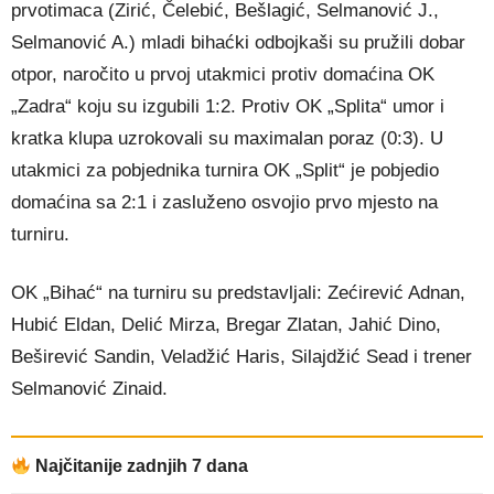
prvotimaca (Zirić, Čelebić, Bešlagić, Selmanović J.,
Selmanović A.) mladi bihaćki odbojkaši su pružili dobar
otpor, naročito u prvoj utakmici protiv domaćina OK
„Zadra“ koju su izgubili 1:2. Protiv OK „Splita“ umor i
kratka klupa uzrokovali su maximalan poraz (0:3). U
utakmici za pobjednika turnira OK „Split“ je pobjedio
domaćina sa 2:1 i zasluženo osvojio prvo mjesto na
turniru.
OK „Bihać“ na turniru su predstavljali: Zećirević Adnan,
Hubić Eldan, Delić Mirza, Bregar Zlatan, Jahić Dino,
Beširević Sandin, Veladžić Haris, Silajdžić Sead i trener
Selmanović Zinaid.
Najčitanije zadnjih 7 dana