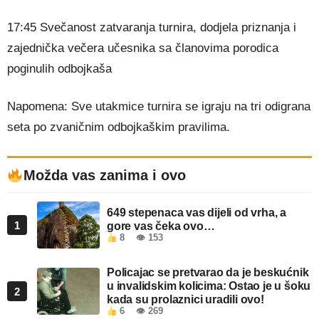
17:45 Svečanost zatvaranja turnira, dodjela priznanja i
zajednička večera učesnika sa članovima porodica
poginulih odbojkaša
Napomena: Sve utakmice turnira se igraju na tri odigrana
seta po zvaničnim odbojkaškim pravilima.
Možda vas zanima i ovo
649 stepenaca vas dijeli od vrha, a
1
gore vas čeka ovo…
8
👁 153
Policajac se pretvarao da je beskućnik
u invalidskim kolicima: Ostao je u šoku
2
kada su prolaznici uradili ovo!
6
👁 269