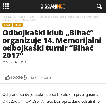
Naslovnica
Grad
Bihać
Odbojkaški klub „Bihać“ organizuje 14. Memorijalni
odbojkaški turnir “Bihać 2017”
GRAD
BIHAĆ
Odbojkaški klub „Bihać“
organizuje 14. Memorijalni
odbojkaški turnir “Bihać
2017”
20 Septembra, 2017
5
24
prije 3242 dana
Odigrane su dvije utakmice sa hrvatskim prvoligašima
OK „Zadar“ i OK „Split“. Iako bez opravdano odsutnih 5