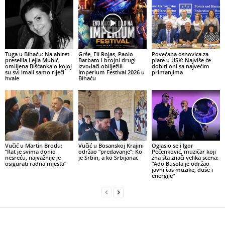
Tuga u Bihaću: Na ahiret
Grše, Eli Rojas, Paolo
Povećana osnovica za
preselila Lejla Muhić,
Barbato i brojni drugi
plate u USK: Najviše će
omiljena Bišćanka o kojoj
izvođači obilježili
dobiti oni sa najvećim
su svi imali samo riječi
Imperium Festival 2026 u
primanjima
hvale
Bihaću
Vučić u Martin Brodu:
Vučić u Bosanskoj Krajini
Oglasio se i Igor
“Rat je svima donio
održao “predavanje”: Ko
Pečenković, muzičar koji
nesreću, najvažnije je
je Srbin, a ko Srbijanac
zna šta znači velika scena:
osigurati radna mjesta”
“Ado Busola je održao
javni čas muzike, duše i
energije”