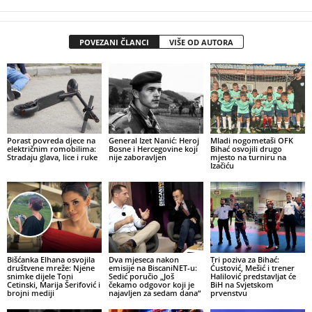
POVEZANI ČLANCI
VIŠE OD AUTORA
Porast povreda djece na
General Izet Nanić: Heroj
Mladi nogometaši OFK
električnim romobilima:
Bosne i Hercegovine koji
Bihać osvojili drugo
Stradaju glava, lice i ruke
nije zaboravljen
mjesto na turniru na
Izačiću
Bišćanka Elhana osvojila
Dva mjeseca nakon
Tri poziva za Bihać:
društvene mreže: Njene
emisije na BiscaniNET-u:
Ćustović, Mešić i trener
snimke dijele Toni
Sedić poručio „Još
Halilović predstavljat će
Cetinski, Marija Šerifović i
čekamo odgovor koji je
BiH na Svjetskom
brojni mediji
najavljen za sedam dana“
prvenstvu