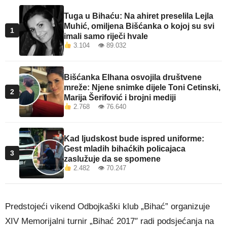
Tuga u Bihaću: Na ahiret preselila Lejla
Muhić, omiljena Bišćanka o kojoj su svi
1
imali samo riječi hvale
3.104 👁 89.032
Bišćanka Elhana osvojila društvene
mreže: Njene snimke dijele Toni Cetinski,
2
Marija Šerifović i brojni mediji
2.768 👁 76.640
Kad ljudskost bude ispred uniforme:
Gest mladih bihaćkih policajaca
3
zaslužuje da se spomene
2.482 👁 70.247
Predstojeći vikend Odbojkaški klub „Bihać” organizuje
XIV Memorijalni turnir „Bihać 2017″ radi podsjećanja na