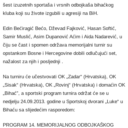
šest izuzetnih sportaša i vrsnih odbojkaša bihaćkog
kluba koji su živote izgubili u agresiji na BiH.
Edin Bećiragić Bećo, Dževad Fajković, Hasan Softić,
Samir Muslić, Asim Dupanović Aćim i Aida Nadarević, u
čiju se čast i spomen održava memorijalni turnir su
opstankom Bosne i Hercegovine dobili odlučujući set,
nažalost za njih i posljednji .
Na turniru će učestvovati OK „Zadar“ (Hrvatska), OK
„Sisak“ (Hrvatska), OK „Rovinj“ (Hrvatska) i domaćin OK
„Bihać”, a sportski program turnira održat će se u
nedjelju 24.09.2013. godine u Sportskoj dvorani „Luke“ u
Bihaću sa slijedećim rasporedom:
PROGRAM 14. MEMORIJALNOG ODBOJKAŠKOG