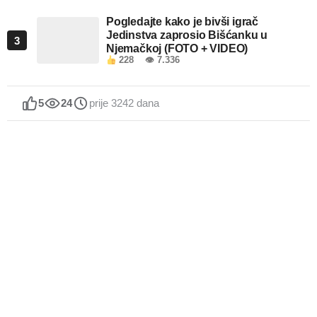
Pogledajte kako je bivši igrač
Jedinstva zaprosio Bišćanku u
3
Njemačkoj (FOTO + VIDEO)
228
👁 7.336
5
24
prije 3242 dana