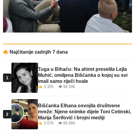
Najčitanije zadnjih 7 dana
Tuga u Bihaću: Na ahiret preselila Lejla
Muhić, omiljena Bišćanka o kojoj su svi
1
imali samo riječi hvale
3.325 👁 94.506
Bišćanka Elhana osvojila društvene
mreže: Njene snimke dijele Toni Cetinski,
2
Marija Šerifović i brojni mediji
3.079 👁 85.684