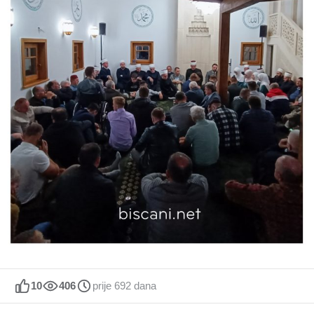
10
406
prije 692 dana