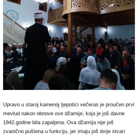
Upravo u staroj kamenoj ljepotici večeras je proučen prvi
mevlud nakon obnove ove džamije, koja je još davne
1942.godine bila zapaljena. Ova džamija nije još
zvanično puštena u funkciju, jer imaju još dvije stvari