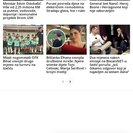
Ministar Edvin Odobašić:
Porast povreda djece na
General Izet Nanić: Heroj
Više od 2,25 miliona KM
električnim romobilima:
Bosne i Hercegovine koji
za puteve, vodovode,
Stradaju glava, lice i ruke
nije zaboravljen
deponije i komunalne
projekte širom USK
Mladi nogometaši OFK
Bišćanka Elhana osvojila
Dva mjeseca nakon
Bihać osvojili drugo
društvene mreže: Njene
emisije na BiscaniNET-u:
mjesto na turniru na
snimke dijele Toni
Sedić poručio „Još
Izačiću
Cetinski, Marija Šerifović i
čekamo odgovor koji je
brojni mediji
najavljen za sedam dana“