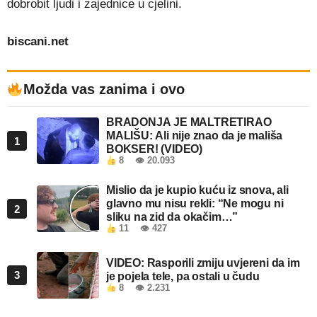
dobrobit ljudi i zajednice u cjelini.
biscani.net
Možda vas zanima i ovo
BRADONJA JE MALTRETIRAO
MALIŠU: Ali nije znao da je mališa
1
BOKSER! (VIDEO)
8
👁 20.093
Mislio da je kupio kuću iz snova, ali
glavno mu nisu rekli: “Ne mogu ni
2
sliku na zid da okačim…”
11
👁 427
VIDEO: Rasporili zmiju uvjereni da im
3
je pojela tele, pa ostali u čudu
8
👁 2.231