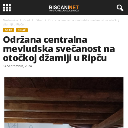
Naslovnica
Grad
Bihać
Održana centralna mevludska svečanost na otočkoj
džamiji u Ripču
GRAD
BIHAĆ
Održana centralna
mevludska svečanost na
otočkoj džamiji u Ripču
14 Septembra, 2024