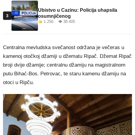
Ubistvo u Cazinu: Policija uhapsila
3
osumnjičenog
1.256 👁 38.405
Centralna mevludska svečanost održana je večeras u
kamenoj otočkoj džamiji u džematu Ripač. Džemat Ripač
broji dvije džamije; centralnu džamiju na magistralnom
putu Bihać-Bos. Petrovac, te staru kamenu džamiju na
otoci u Ripču.