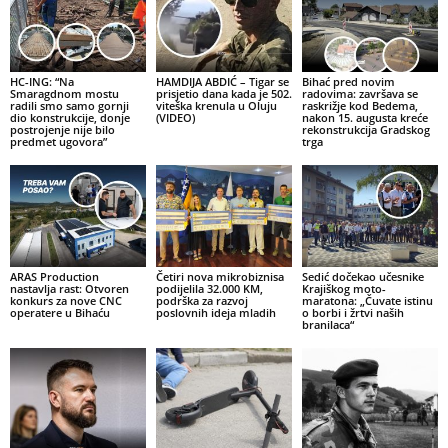
HC-ING: “Na
HAMDIJA ABDIĆ – Tigar se
Bihać pred novim
Smaragdnom mostu
prisjetio dana kada je 502.
radovima: završava se
radili smo samo gornji
viteška krenula u Oluju
raskrižje kod Bedema,
dio konstrukcije, donje
(VIDEO)
nakon 15. augusta kreće
postrojenje nije bilo
rekonstrukcija Gradskog
predmet ugovora”
trga
ARAS Production
Četiri nova mikrobiznisa
Sedić dočekao učesnike
nastavlja rast: Otvoren
podijelila 32.000 KM,
Krajiškog moto-
konkurs za nove CNC
podrška za razvoj
maratona: „Čuvate istinu
operatere u Bihaću
poslovnih ideja mladih
o borbi i žrtvi naših
branilaca“