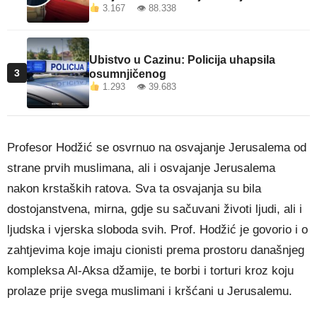
3.167 👁 88.338
Ubistvo u Cazinu: Policija uhapsila
3
osumnjičenog
1.293 👁 39.683
Profesor Hodžić se osvrnuo na osvajanje Jerusalema od
strane prvih muslimana, ali i osvajanje Jerusalema
nakon krstaških ratova. Sva ta osvajanja su bila
dostojanstvena, mirna, gdje su sačuvani životi ljudi, ali i
ljudska i vjerska sloboda svih. Prof. Hodžić je govorio i o
zahtjevima koje imaju cionisti prema prostoru današnjeg
kompleksa Al-Aksa džamije, te borbi i torturi kroz koju
prolaze prije svega muslimani i kršćani u Jerusalemu.