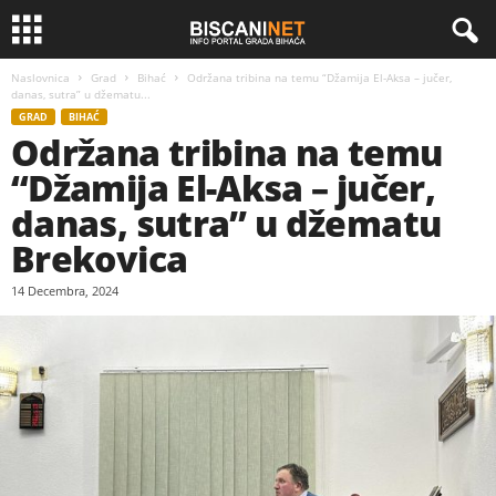
Naslovnica
Grad
Bihać
Održana tribina na temu “Džamija El-Aksa – jučer,
danas, sutra” u džematu...
GRAD
BIHAĆ
Održana tribina na temu
“Džamija El-Aksa – jučer,
danas, sutra” u džematu
Brekovica
14 Decembra, 2024