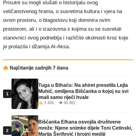
Prisutni su mogli slušati o historijatu ovog
veličanstvenog hrama, o susretima kultura i vjera na
ovom prostoru, o blagoslovu koji dominira ovim
prostorom, ali i o izazovima s kojima su se susretali
stanovnici ovog podneblja i različite okolnosti kroz koje
je prolazila i džamija Al-Aksa.
Najčitanije zadnjih 7 dana
Tuga u Bihaću: Na ahiret preselila Lejla
Muhić, omiljena Bišćanka o kojoj su svi
1
imali samo riječi hvale
3.406 👁 96.881
Bišćanka Elhana osvojila društvene
mreže: Njene snimke dijele Toni Cetinski,
2
Marija Šerifović i brojni mediji