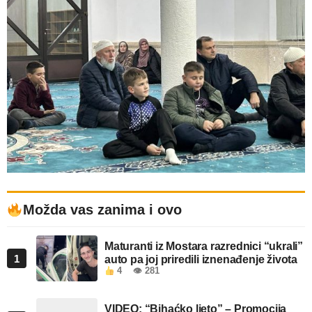
Možda vas zanima i ovo
Maturanti iz Mostara razrednici “ukrali”
1
auto pa joj priredili iznenađenje života
4
👁 281
VIDEO: “Bihaćko ljeto” – Promocija