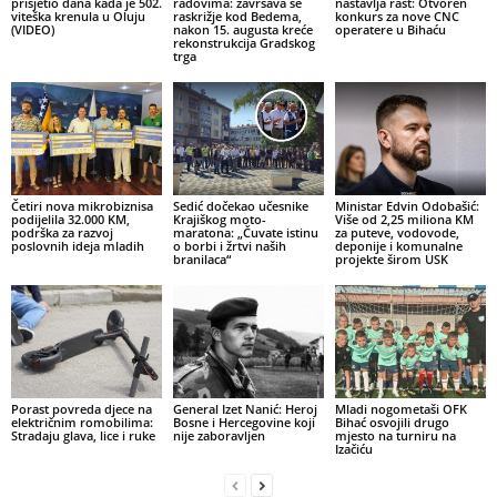
prisjetio dana kada je 502.
radovima: završava se
nastavlja rast: Otvoren
viteška krenula u Oluju
raskrižje kod Bedema,
konkurs za nove CNC
(VIDEO)
nakon 15. augusta kreće
operatere u Bihaću
rekonstrukcija Gradskog
trga
Četiri nova mikrobiznisa
Sedić dočekao učesnike
Ministar Edvin Odobašić:
podijelila 32.000 KM,
Krajiškog moto-
Više od 2,25 miliona KM
podrška za razvoj
maratona: „Čuvate istinu
za puteve, vodovode,
poslovnih ideja mladih
o borbi i žrtvi naših
deponije i komunalne
branilaca“
projekte širom USK
Porast povreda djece na
General Izet Nanić: Heroj
Mladi nogometaši OFK
električnim romobilima:
Bosne i Hercegovine koji
Bihać osvojili drugo
Stradaju glava, lice i ruke
nije zaboravljen
mjesto na turniru na
Izačiću