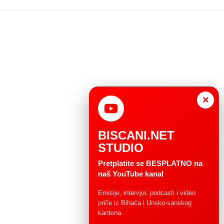
×
BISCANI.NET
STUDIO
Pretplatite se BESPLATNO na
naš YouTube kanal
Emisije, intervjui, podcasti i video
priče iz Bihaća i Unsko-sanskog
kantona.