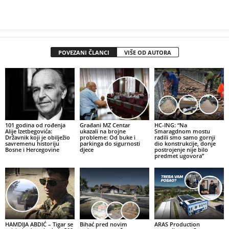
POVEZANI ČLANCI
VIŠE OD AUTORA
101 godina od rođenja
Građani MZ Centar
HC-ING: “Na
Alije Izetbegovića:
ukazali na brojne
Smaragdnom mostu
Državnik koji je obilježio
probleme: Od buke i
radili smo samo gornji
savremenu historiju
parkinga do sigurnosti
dio konstrukcije, donje
Bosne i Hercegovine
djece
postrojenje nije bilo
predmet ugovora”
HAMDIJA ABDIĆ – Tigar se
Bihać pred novim
ARAS Production