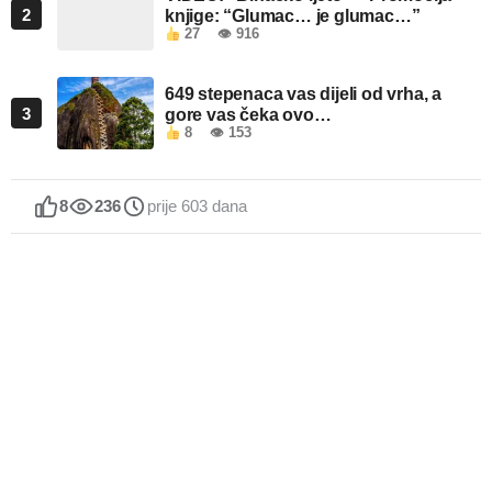
2
knjige: “Glumac… je glumac…”
27
👁 916
649 stepenaca vas dijeli od vrha, a
3
gore vas čeka ovo…
8
👁 153
8
236
prije 603 dana