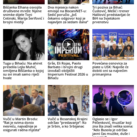
Bišćanka Elhana osvojila
Dva mjeseca nakon
Tri poziva za Bihać:
društvene mreže: Njene
emisije na BiscaniNET-u:
Ćustović, Mešić i trener
snimke dijele Toni
Sedić poručio „Još
Halilović predstavljat će
Cetinski, Marija Šerifović i
čekamo odgovor koji je
BiH na Svjetskom
brojni mediji
najavljen za sedam dana“
prvenstvu
Tuga u Bihaću: Na ahiret
Grše, Eli Rojas, Paolo
Povećana osnovica za
preselila Lejla Muhić,
Barbato i brojni drugi
plate u USK: Najviše će
omiljena Bišćanka o kojoj
izvođači obilježili
dobiti oni sa najvećim
su svi imali samo riječi
Imperium Festival 2026 u
primanjima
hvale
Bihaću
Vučić u Martin Brodu:
Vučić u Bosanskoj Krajini
Oglasio se i Igor
“Rat je svima donio
održao “predavanje”: Ko
Pečenković, muzičar koji
nesreću, najvažnije je
je Srbin, a ko Srbijanac
zna šta znači velika scena:
osigurati radna mjesta”
“Ado Busola je održao
javni čas muzike, duše i