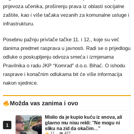
prijevoza učenika, proširenju prava iz oblasti socijalne
zaštite, kao i više tačaka vezanih za komunalne usluge i
infrastrukturu.
Posebnu pažnju privlače tačke 11. i 12., koje su već
danima predmet rasprava u javnosti. Radi se o prijedlogu
odluke o poskupljenju odvoza smeća i izmjenama
Pravilnika o radu JKP “Komrad” d.o.o. Bihać. O ishodu
rasprave i konačnim odlukama bit će više informacija
nakon sjednice.
Možda vas zanima i ovo
Mislio da je kupio kuću iz snova, ali
glavno mu nisu rekli: “Ne mogu ni
1
sliku na zid da okačim…”
11
👁 427