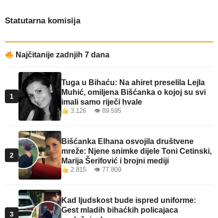
Statutarna komisija
Najčitanije zadnjih 7 dana
Tuga u Bihaću: Na ahiret preselila Lejla
Muhić, omiljena Bišćanka o kojoj su svi
1
imali samo riječi hvale
3.126 👁 89.595
Bišćanka Elhana osvojila društvene
mreže: Njene snimke dijele Toni Cetinski,
2
Marija Šerifović i brojni mediji
2.815 👁 77.809
Kad ljudskost bude ispred uniforme:
Gest mladih bihaćkih policajaca
3