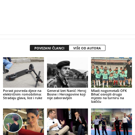
POVEZANI ČLANCI
VIŠE OD AUTORA
Porast povreda djece na
General Izet Nanić: Heroj
Mladi nogometaši OFK
električnim romobilima:
Bosne i Hercegovine koji
Bihać osvojili drugo
Stradaju glava, lice i ruke
nije zaboravljen
mjesto na turniru na
Izačiću