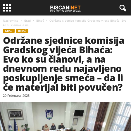
Naslovnica
Grad
Bihać
Održane sjednice komisija Gradskog vijeća Bihaća: Evo
ko su članovi, a na...
GRAD
BIHAĆ
Održane sjednice komisija
Gradskog vijeća Bihaća:
Evo ko su članovi, a na
dnevnom redu najavljeno
poskupljenje smeća – da li
će materijal biti povučen?
20 Februara, 2025