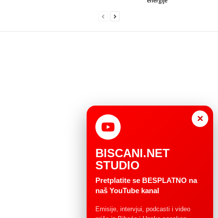
energije”
×
BISCANI.NET
STUDIO
Pretplatite se BESPLATNO na
naš YouTube kanal
Emisije, intervjui, podcasti i video