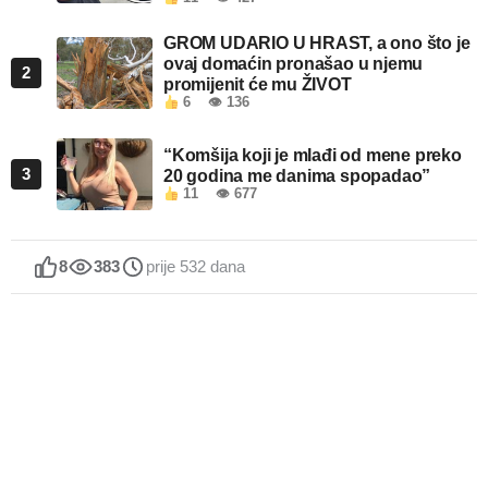
GROM UDARIO U HRAST, a ono što je
ovaj domaćin pronašao u njemu
2
promijenit će mu ŽIVOT
6
👁 136
“Komšija koji je mlađi od mene preko
3
20 godina me danima spopadao”
11
👁 677
8
383
prije 532 dana