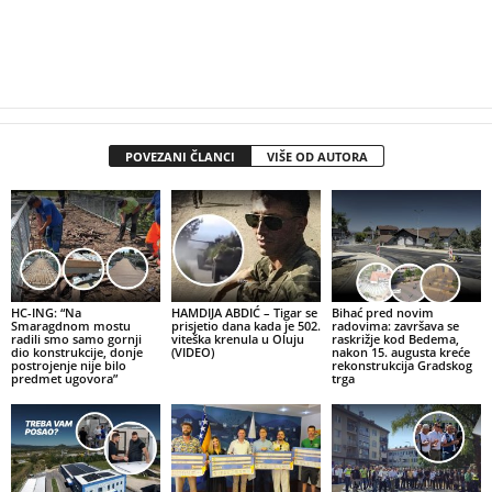
POVEZANI ČLANCI
VIŠE OD AUTORA
HC-ING: “Na
HAMDIJA ABDIĆ – Tigar se
Bihać pred novim
Smaragdnom mostu
prisjetio dana kada je 502.
radovima: završava se
radili smo samo gornji
viteška krenula u Oluju
raskrižje kod Bedema,
dio konstrukcije, donje
(VIDEO)
nakon 15. augusta kreće
postrojenje nije bilo
rekonstrukcija Gradskog
predmet ugovora”
trga