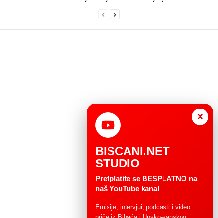
×
BISCANI.NET
STUDIO
Pretplatite se BESPLATNO na
naš YouTube kanal
Emisije, intervjui, podcasti i video
priče iz Bihaća i Unsko-sanskog