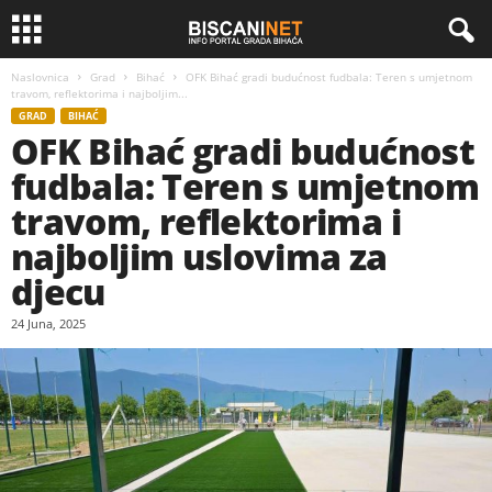
Naslovnica
Grad
Bihać
OFK Bihać gradi budućnost fudbala: Teren s umjetnom
travom, reflektorima i najboljim...
GRAD
BIHAĆ
OFK Bihać gradi budućnost
fudbala: Teren s umjetnom
travom, reflektorima i
najboljim uslovima za
djecu
24 Juna, 2025