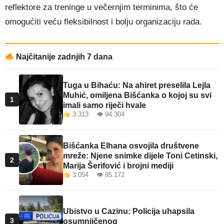
reflektore za treninge u večernjim terminima, što će
omogućiti veću fleksibilnost i bolju organizaciju rada.
Najčitanije zadnjih 7 dana
Tuga u Bihaću: Na ahiret preselila Lejla
Muhić, omiljena Bišćanka o kojoj su svi
1
imali samo riječi hvale
3.313 👁 94.304
Bišćanka Elhana osvojila društvene
mreže: Njene snimke dijele Toni Cetinski,
2
Marija Šerifović i brojni mediji
3.054 👁 85.172
Ubistvo u Cazinu: Policija uhapsila
3
osumnjičenog