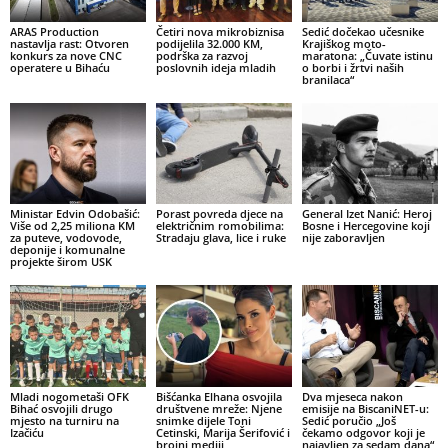
ARAS Production
Četiri nova mikrobiznisa
Sedić dočekao učesnike
nastavlja rast: Otvoren
podijelila 32.000 KM,
Krajiškog moto-
konkurs za nove CNC
podrška za razvoj
maratona: „Čuvate istinu
operatere u Bihaću
poslovnih ideja mladih
o borbi i žrtvi naših
branilaca“
Ministar Edvin Odobašić:
Porast povreda djece na
General Izet Nanić: Heroj
Više od 2,25 miliona KM
električnim romobilima:
Bosne i Hercegovine koji
za puteve, vodovode,
Stradaju glava, lice i ruke
nije zaboravljen
deponije i komunalne
projekte širom USK
Mladi nogometaši OFK
Bišćanka Elhana osvojila
Dva mjeseca nakon
Bihać osvojili drugo
društvene mreže: Njene
emisije na BiscaniNET-u:
mjesto na turniru na
snimke dijele Toni
Sedić poručio „Još
Izačiću
Cetinski, Marija Šerifović i
čekamo odgovor koji je
brojni mediji
najavljen za sedam dana“