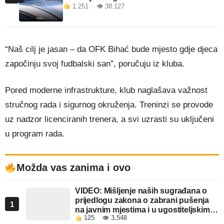
1.251 👁 38.127
“Naš cilj je jasan – da OFK Bihać bude mjesto gdje djeca
započinju svoj fudbalski san”, poručuju iz kluba.
Pored moderne infrastrukture, klub naglašava važnost
stručnog rada i sigurnog okruženja. Treninzi se provode
uz nadzor licenciranih trenera, a svi uzrasti su uključeni
u program rada.
Možda vas zanima i ovo
VIDEO: Mišljenje naših sugrađana o
prijedlogu zakona o zabrani pušenja
1
na javnim mjestima i u ugostiteljskim
125
👁 3.548
objektima u FBiH