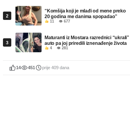
“Komšija koji je mlađi od mene preko
2
20 godina me danima spopadao”
11
👁 677
Maturanti iz Mostara razrednici “ukrali”
3
auto pa joj priredili iznenađenje života
4
👁 281
14
451
prije 409 dana