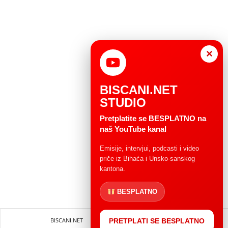
×
BISCANI.NET
STUDIO
Pretplatite se BESPLATNO na
naš YouTube kanal
Emisije, intervjui, podcasti i video
priče iz Bihaća i Unsko-sanskog
kantona.
BESPLATNO
BISCANI.NET
Impressum
Uvjeti korištenja
PRETPLATI SE BESPLATNO