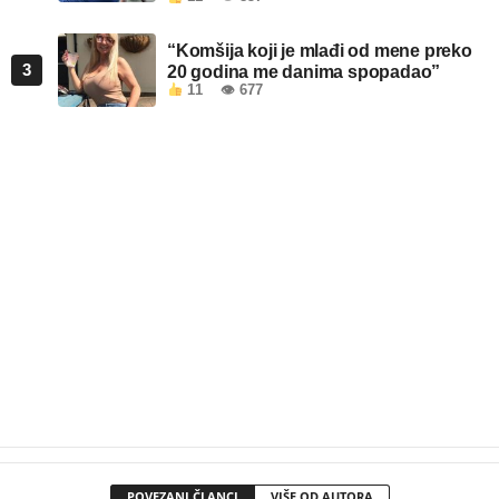
“Komšija koji je mlađi od mene preko
3
20 godina me danima spopadao”
11
👁 677
POVEZANI ČLANCI
VIŠE OD AUTORA