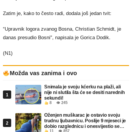
Zatim je, kako to često radi, dodala još jedan tvit:
“Upravnik logora zvanog Bosna, Christian Schmidt, je
danas presudio Bosni”, napisala je Gorica Dodik.
(N1)
Možda vas zanima i ovo
Snimala je svoju kćerku na plaži, ali
nije ni slutila šta će se desiti narednih
1
sekundi!
8
👁 245
Oženjen muškarac je ostavio svoju
trudnu ljubavnicu. Poslije 9 mjeseci je
2
dobio razglednicu i onesvijestio se
11
👁 857
kada je pročitao šta piše!