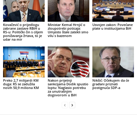
Kovačević o prijedlogu
Ministar Kemal Hrnjić o
Usvojen zakon: Povećane
zabrane zastave RBiH u
zloupotrebi poticaja:
plate u institucijama BiH
RS-u: Politički čin s ciljem
Umjesto štale zatekli smo
ponižavanja žrtava, to je
vilu s bazenom
udar na mir
Preko 2,7 milijardi KM
Nakon prijetnji
Nikšić: Očekujem da će
duga: RS se zadužila
sankcijama Dodik spustio
građani priznati
novih 50,9 miliona KM
loptu: Naglasio potrebu
postignuća SDP-a
za unutrašnjim
dogovorom u BiH