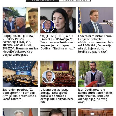
DODIK NA KOLJENIMA,
“KO JE OVDJE LUD, A KO
Federalni ministar Kemal
VUČIĆEV PREZIR
LAŽNO PREDSTAVLJA?!”:
Hrnjić se pohvalio
OPOZICIJE I ZMAJ OD
Trivić pozvala Tužilaštvo i
efektima minimalne plaće
ŠIPOVA KAO GLAVNA
inspekciju da uhapse
od 1.000 KM: „Federacija
ZVIJEZDA: Brutalna analiza
Dodika – “Radi na crno…”
nije doživjela slom,
Nebojše Vukanovića o
brojke pokazuju rast“
posjeti iz Beograda
Zabranjen pozdrav “Za
U Livnu poslao jasnu
Igor Dodik potvrdio
dom spremni” i simboli
poruku: Izetbegović
kandidaturu i biće nosioc
Armije BiH, predviđene i
poručio da simboli
liste: “Politiku sam učio
kazne zatvora
Armije RBiH nikada neće
od najboljeg, od svog
biti
oca”