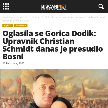
Naslovnica
Vijesti
Politika
Oglasila se Gorica Dodik: Upravnik Christian Schmidt
danas je presudio Bosni
VIJESTI
POLITIKA
Oglasila se Gorica Dodik:
Upravnik Christian
Schmidt danas je presudio
Bosni
26 Februara, 2025