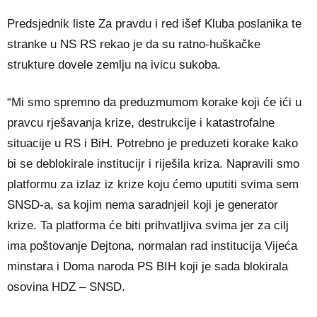
Predsjednik liste Za pravdu i red išef Kluba poslanika te
stranke u NS RS rekao je da su ratno-huškačke
strukture dovele zemlju na ivicu sukoba.
“Mi smo spremno da preduzmumom korake koji će ići u
pravcu rješavanja krize, destrukcije i katastrofalne
situacije u RS i BiH. Potrebno je preduzeti korake kako
bi se deblokirale institucijr i riješila kriza. Napravili smo
platformu za izlaz iz krize koju ćemo uputiti svima sem
SNSD-a, sa kojim nema saradnjeiI koji je generator
krize. Ta platforma će biti prihvatljiva svima jer za cilj
ima poštovanje Dejtona, normalan rad institucija Vijeća
minstara i Doma naroda PS BIH koji je sada blokirala
osovina HDZ – SNSD.