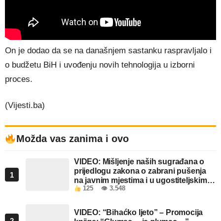
On je dodao da se na današnjem sastanku raspravljalo i
o budžetu BiH i uvođenju novih tehnologija u izborni
proces.
(Vijesti.ba)
Možda vas zanima i ovo
VIDEO: Mišljenje naših sugrađana o
prijedlogu zakona o zabrani pušenja
1
na javnim mjestima i u ugostiteljskim
125
👁 3.548
objektima u FBiH
VIDEO: “Bihaćko ljeto” – Promocija
2