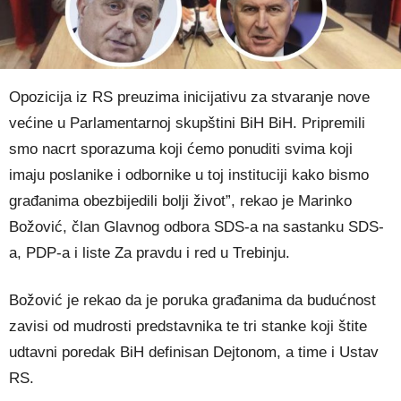
Opozicija iz RS preuzima inicijativu za stvaranje nove
većine u Parlamentarnoj skupštini BiH BiH. Pripremili
smo nacrt sporazuma koji ćemo ponuditi svima koji
imaju poslanike i odbornike u toj instituciji kako bismo
građanima obezbijedili bolji život”, rekao je Marinko
Božović, član Glavnog odbora SDS-a na sastanku SDS-
a, PDP-a i liste Za pravdu i red u Trebinju.
Božović je rekao da je poruka građanima da budućnost
zavisi od mudrosti predstavnika te tri stanke koji štite
udtavni poredak BiH definisan Dejtonom, a time i Ustav
RS.