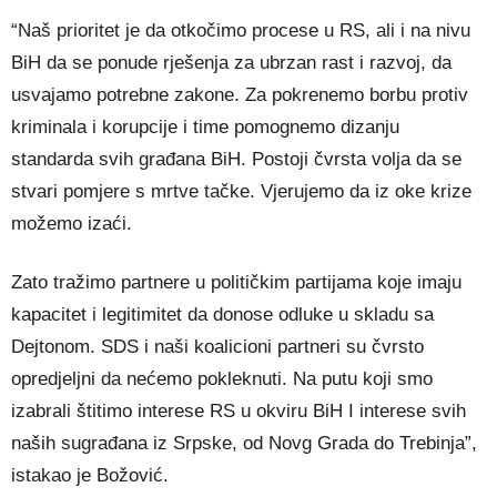
“Naš prioritet je da otkočimo procese u RS, ali i na nivu
BiH da se ponude rješenja za ubrzan rast i razvoj, da
usvajamo potrebne zakone. Za pokrenemo borbu protiv
kriminala i korupcije i time pomognemo dizanju
standarda svih građana BiH. Postoji čvrsta volja da se
stvari pomjere s mrtve tačke. Vjerujemo da iz oke krize
možemo izaći.
Zato tražimo partnere u političkim partijama koje imaju
kapacitet i legitimitet da donose odluke u skladu sa
Dejtonom. SDS i naši koalicioni partneri su čvrsto
opredjeljni da nećemo pokleknuti. Na putu koji smo
izabrali štitimo interese RS u okviru BiH I interese svih
naših sugrađana iz Srpske, od Novg Grada do Trebinja”,
istakao je Božović.