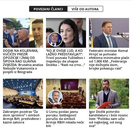
POVEZANI ČLANCI
VIŠE OD AUTORA
DODIK NA KOLJENIMA,
“KO JE OVDJE LUD, A KO
Federalni ministar Kemal
VUČIĆEV PREZIR
LAŽNO PREDSTAVLJA?!”:
Hrnjić se pohvalio
OPOZICIJE I ZMAJ OD
Trivić pozvala Tužilaštvo i
efektima minimalne plaće
ŠIPOVA KAO GLAVNA
inspekciju da uhapse
od 1.000 KM: „Federacija
ZVIJEZDA: Brutalna analiza
Dodika – “Radi na crno…”
nije doživjela slom,
Nebojše Vukanovića o
brojke pokazuju rast“
posjeti iz Beograda
Zabranjen pozdrav “Za
U Livnu poslao jasnu
Igor Dodik potvrdio
dom spremni” i simboli
poruku: Izetbegović
kandidaturu i biće nosioc
Armije BiH, predviđene i
poručio da simboli
liste: “Politiku sam učio
kazne zatvora
Armije RBiH nikada neće
od najboljeg, od svog
biti
oca”