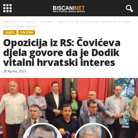
Naslovnica
Vijesti
Politika
Opozicija iz RS: Čovićeva djela govore da je Dodik
vitalni hrvatski interes
VIJESTI
POLITIKA
Opozicija iz RS: Čovićeva
djela govore da je Dodik
vitalni hrvatski interes
28 Aprila, 2025