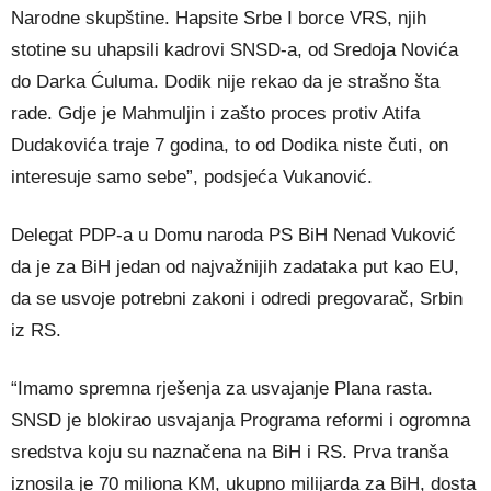
Narodne skupštine. Hapsite Srbe I borce VRS, njih
stotine su uhapsili kadrovi SNSD-a, od Sredoja Novića
do Darka Ćuluma. Dodik nije rekao da je strašno šta
rade. Gdje je Mahmuljin i zašto proces protiv Atifa
Dudakovića traje 7 godina, to od Dodika niste čuti, on
interesuje samo sebe”, podsjeća Vukanović.
Delegat PDP-a u Domu naroda PS BiH Nenad Vuković
da je za BiH jedan od najvažnijih zadataka put kao EU,
da se usvoje potrebni zakoni i odredi pregovarač, Srbin
iz RS.
“Imamo spremna rješenja za usvajanje Plana rasta.
SNSD je blokirao usvajanja Programa reformi i ogromna
sredstva koju su naznačena na BiH i RS. Prva tranša
iznosila je 70 miliona KM, ukupno milijarda za BiH, dosta