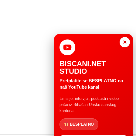
×
BISCANI.NET
STUDIO
Pretplatite se BESPLATNO na
naš YouTube kanal
Emisije, intervjui, podcasti i video
priče iz Bihaća i Unsko-sanskog
kantona.
BESPLATNO