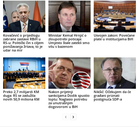
Kovačević o prijedlogu
Ministar Kemal Hrnjić o
Usvojen zakon: Povećane
zabrane zastave RBiH u
zloupotrebi poticaja:
plate u institucijama BiH
RS-u: Politički čin s ciljem
Umjesto štale zatekli smo
ponižavanja žrtava, to je
vilu s bazenom
udar na mir
Preko 2,7 milijardi KM
Nakon prijetnji
Nikšić: Očekujem da će
duga: RS se zadužila
sankcijama Dodik spustio
građani priznati
novih 50,9 miliona KM
loptu: Naglasio potrebu
postignuća SDP-a
za unutrašnjim
dogovorom u BiH