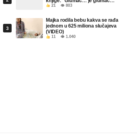
knjige: “Glumac… je glumac…”
21
👁 803
Majka rodila bebu kakva se rađa
jednom u 625 miliona slučajeva
3
(VIDEO)
11
👁 1.040