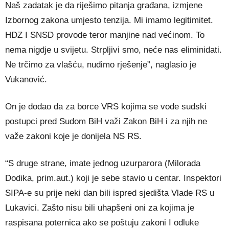
Naš zadatak je da riješimo pitanja građana, izmjene
Izbornog zakona umjesto tenzija. Mi imamo legitimitet.
HDZ I SNSD provode teror manjine nad većinom. To
nema nigdje u svijetu. Strpljivi smo, neće nas eliminidati.
Ne trčimo za vlašću, nudimo rješenje”, naglasio je
Vukanović.
On je dodao da za borce VRS kojima se vode sudski
postupci pred Sudom BiH važi Zakon BiH i za njih ne
važe zakoni koje je donijela NS RS.
“S druge strane, imate jednog uzurparora (Milorada
Dodika, prim.aut.) koji je sebe stavio u centar. Inspektori
SIPA-e su prije neki dan bili ispred sjedišta Vlade RS u
Lukavici. Zašto nisu bili uhapšeni oni za kojima je
raspisana poternica ako se poštuju zakoni I odluke