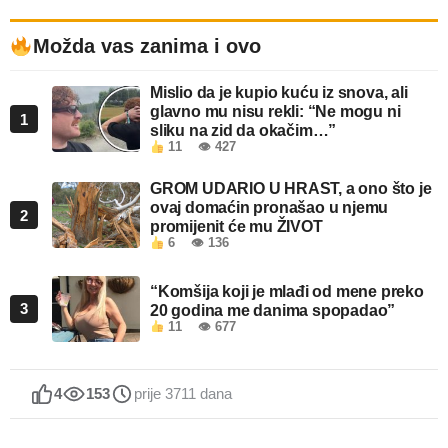
Možda vas zanima i ovo
Mislio da je kupio kuću iz snova, ali
glavno mu nisu rekli: “Ne mogu ni
1
sliku na zid da okačim…”
11
👁 427
GROM UDARIO U HRAST, a ono što je
ovaj domaćin pronašao u njemu
2
promijenit će mu ŽIVOT
6
👁 136
“Komšija koji je mlađi od mene preko
3
20 godina me danima spopadao”
11
👁 677
4
153
prije 3711 dana