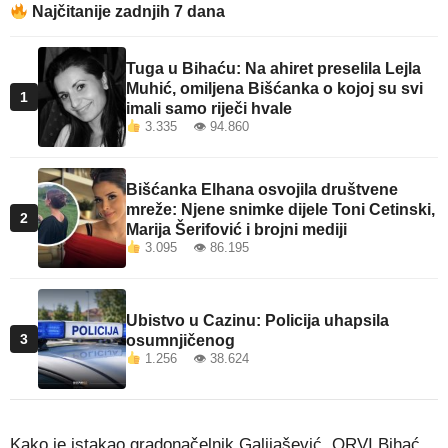
Najčitanije zadnjih 7 dana
Tuga u Bihaću: Na ahiret preselila Lejla
Muhić, omiljena Bišćanka o kojoj su svi
1
imali samo riječi hvale
3.335 👁 94.860
Bišćanka Elhana osvojila društvene
mreže: Njene snimke dijele Toni Cetinski,
2
Marija Šerifović i brojni mediji
3.095 👁 86.195
Ubistvo u Cazinu: Policija uhapsila
3
osumnjičenog
1.256 👁 38.624
Kako je istakao gradonačelnik Galijašević, ORVI Bihać