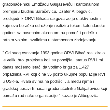
gradonačelniku Emdžadu Galijaševiću i kantonalnom
premijeru Izudinu Saračeviću, Džafer Alibegović,
predsjednik ORVI Bihaća razgovarao je o aktivnostim
koje ovo boračko udruženje realizira tokom kalendarske
godine, sa posebnim akcentom na pomoć i podršku
ratnim vojnim invalidima u stambenom zbrinjavanju.
“ Od svog osnivanja 1993.godine ORVI Bihać realiziralo
je veliki broj projekata koji su poboljšali status RVI i mi
danas možemo istaći da vodimo brigu za 1.427
pripadnika RVI koji čine 35 posto ukupne populacije RVI
u USK-a. Hvala svima na podršci , a među njima i
gradskoj upravi Bihaća i gradonačelniku Galijaševiću koji
pomažu rad naše organizacije “-kazao je Alibegović.