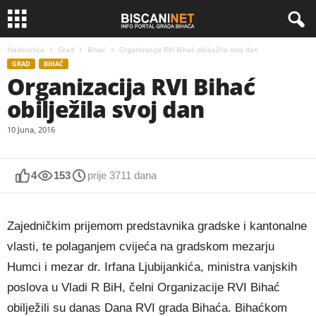
Naslovnica
Grad
Bihać
Organizacija RVI Bihać obilježila svoj dan
GRAD
BIHAĆ
Organizacija RVI Bihać
obilježila svoj dan
10 Juna, 2016
4
153
prije 3711 dana
Zajedničkim prijemom predstavnika gradske i kantonalne
vlasti, te polaganjem cvijeća na gradskom mezarju
Humci i mezar dr. Irfana Ljubijankića, ministra vanjskih
poslova u Vladi R BiH, čelni Organizacije RVI Bihać
obilježili su danas Dana RVI grada Bihaća. Bihaćkom