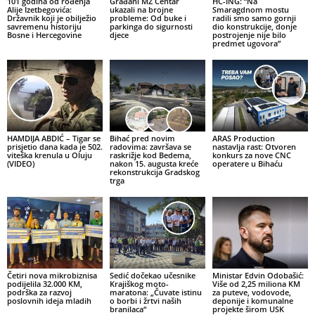
101 godina od rođenja
Građani MZ Centar
HC-ING: “Na
Alije Izetbegovića:
ukazali na brojne
Smaragdnom mostu
Državnik koji je obilježio
probleme: Od buke i
radili smo samo gornji
savremenu historiju
parkinga do sigurnosti
dio konstrukcije, donje
Bosne i Hercegovine
djece
postrojenje nije bilo
predmet ugovora”
HAMDIJA ABDIĆ – Tigar se
Bihać pred novim
ARAS Production
prisjetio dana kada je 502.
radovima: završava se
nastavlja rast: Otvoren
viteška krenula u Oluju
raskrižje kod Bedema,
konkurs za nove CNC
(VIDEO)
nakon 15. augusta kreće
operatere u Bihaću
rekonstrukcija Gradskog
trga
Četiri nova mikrobiznisa
Sedić dočekao učesnike
Ministar Edvin Odobašić:
podijelila 32.000 KM,
Krajiškog moto-
Više od 2,25 miliona KM
podrška za razvoj
maratona: „Čuvate istinu
za puteve, vodovode,
poslovnih ideja mladih
o borbi i žrtvi naših
deponije i komunalne
branilaca“
projekte širom USK