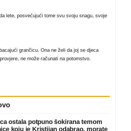
i da lete, posvećujući tome svu svoju snagu, svoje
acajući grančicu. Ona ne želi da joj se djeca
 provjere, ne može računati na potomstvo.
ovo
jica ostala potpuno šokirana temom
ice koju je Kristijan odabrao, morate