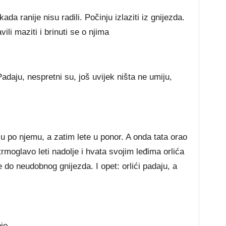
kada ranije nisu radili. Počinju izlaziti iz gnijezda.
avili maziti i brinuti se o njima
Padaju, nespretni su, još uvijek ništa ne umiju,
ašu po njemu, a zatim lete u ponor. A onda tata orao
trmoglavo leti nadolje i hvata svojim leđima orlića
e do neudobnog gnijezda. I opet: orlići padaju, a
io.