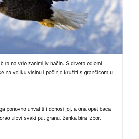
bira na vrlo zanimljiv način. S drveta odlomi
e na veliku visinu i počinje kružiti s grančicom u
a ponovno uhvatiti i donosi joj, a ona opet baca
ao ulovi svaki put granu, ženka bira izbor.