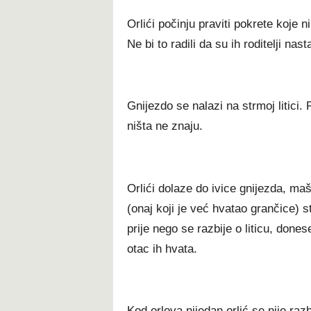
Orlići počinju praviti pokrete koje ni
Ne bi to radili da su ih roditelji nast
Gnijezdo se nalazi na strmoj litici. 
ništa ne znaju.
​​Orlići dolaze do ivice gnijezda, m
(onaj koji je već hvatao grančice) s
prije nego se razbije o liticu, dones
otac ih hvata.
Kod orlova nijedan orlić se nije razb