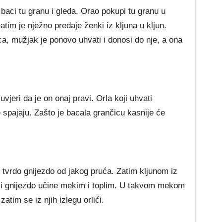
aci tu granu i gleda. Orao pokupi tu granu u
tim je nježno predaje ženki iz kljuna u kljun.
a, mužjak je ponovo uhvati i donosi do nje, a ona
vjeri da je on onaj pravi. Orla koji uhvati
e spajaju. Zašto je bacala grančicu kasnije će
e tvrdo gnijezdo od jakog pruća. Zatim kljunom iz
rje i gnijezdo učine mekim i toplim. U takvom mekom
zatim se iz njih izlegu orlići.