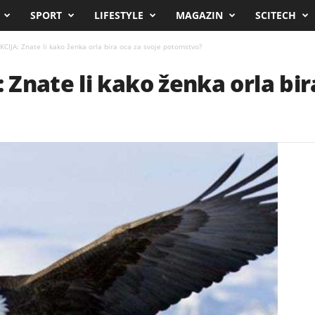
SPORT
LIFESTYLE
MAGAZIN
SCITECH
CIJA: Znate li kako ženka orla bira oca za svoje potomstvo?
Znate li kako ženka orla bir