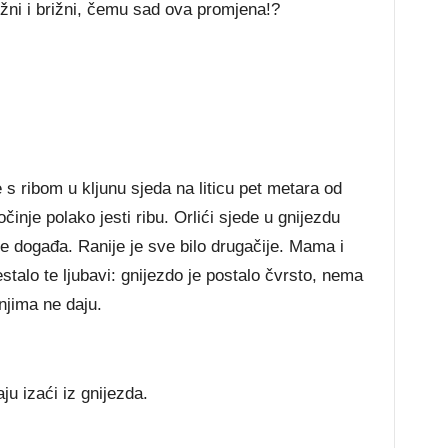
ežni i brižni, čemu sad ova promjena!?
e s ribom u kljunu sjeda na liticu pet metara od
očinje polako jesti ribu. Orlići sjede u gnijezdu
se događa. Ranije je sve bilo drugačije. Mama i
 nestalo te ljubavi: gnijezdo je postalo čvrsto, nema
 njima ne daju.
ju izaći iz gnijezda.