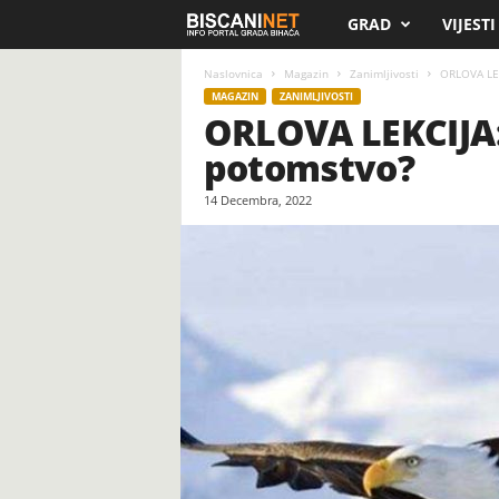
GRAD
VIJESTI
B
i
Naslovnica
Magazin
Zanimljivosti
ORLOVA LEK
MAGAZIN
ZANIMLJIVOSTI
ORLOVA LEKCIJA: 
s
potomstvo?
c
14 Decembra, 2022
a
n
i
.
n
e