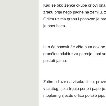
Kad se oko ženke okupe orlovi ona b
zraku prije nego padne na zemlju, za
Orlica uzima granu i ponovno je bac
je opet baca
Isto će ponovit će više puta dok se u
grančicu odabire za parenje i oni s
postati jasno.
Zatim odlaze na visoku liticu, prav
vlastitog tijela trgaju perje i pape
i toplom gnijezdu orlica polaže jaja, 