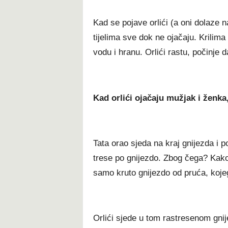
Kad se pojave orlići (a oni dolaze na
tijelima sve dok ne ojačaju. Krilima
vodu i hranu. Orlići rastu, počinje da
Kad orlići ojačaju mužjak i ženka
Tata orao sjeda na kraj gnijezda i p
trese po gnijezdo. Zbog čega? Kako 
samo kruto gnijezdo od pruća, kojeg
Orlići sjede u tom rastresenom gnij