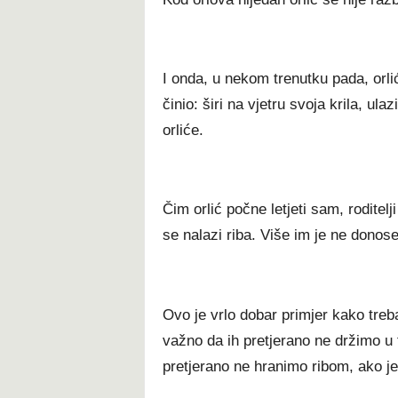
I onda, u nekom trenutku pada, orlić
činio: širi na vjetru svoja krila, ulaz
orliće.
Čim orlić počne letjeti sam, rodite
se nalazi riba. Više im je ne donose
Ovo je vrlo dobar primjer kako treba
važno da ih pretjerano ne držimo u 
pretjerano ne hranimo ribom, ako je