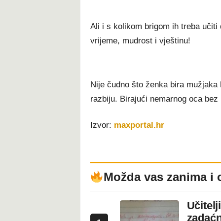
Ali i s kolikom brigom ih treba učit
vrijeme, mudrost i vještinu!
Nije čudno što ženka bira mužjaka b
razbiju. Birajući nemarnog oca bez
Izvor:
maxportal.hr
Možda vas zanima i 
Učitel
zadaćn