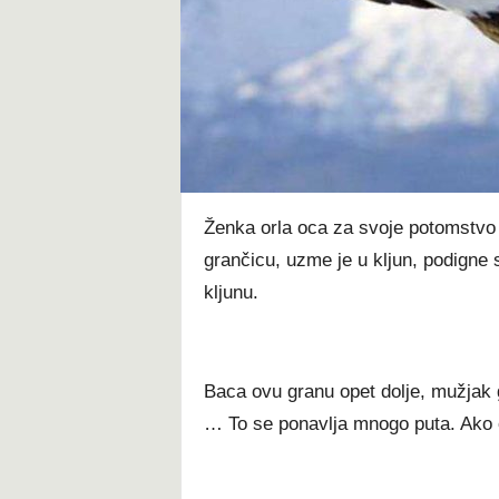
t
Ženka orla oca za svoje potomstvo​ 
grančicu, uzme je u kljun, podigne s
kljunu.
Baca ovu granu opet dolje, mužjak g
… To se ponavlja mnogo puta. Ako or