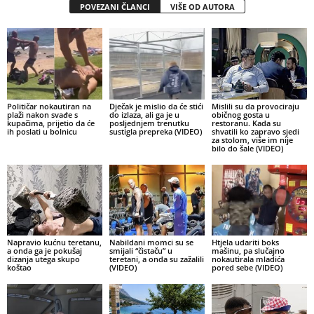
POVEZANI ČLANCI
VIŠE OD AUTORA
Političar nokautiran na
Dječak je mislio da će stići
Mislili su da provociraju
plaži nakon svađe s
do izlaza, ali ga je u
običnog gosta u
kupačima, prijetio da će
posljednjem trenutku
restoranu. Kada su
ih poslati u bolnicu
sustigla prepreka (VIDEO)
shvatili ko zapravo sjedi
za stolom, više im nije
bilo do šale (VIDEO)
Napravio kućnu teretanu,
Nabildani momci su se
Htjela udariti boks
a onda ga je pokušaj
smijali “čistaču” u
mašinu, pa slučajno
dizanja utega skupo
teretani, a onda su zažalili
nokautirala mladića
koštao
(VIDEO)
pored sebe (VIDEO)