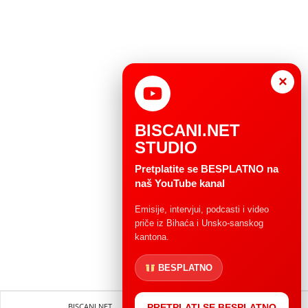
×
BISCANI.NET
STUDIO
Pretplatite se BESPLATNO na
naš YouTube kanal
Emisije, intervjui, podcasti i video
priče iz Bihaća i Unsko-sanskog
kantona.
BESPLATNO
BISCANI.NET
Impressum
Uvjeti korištenja
PRETPLATI SE BESPLATNO