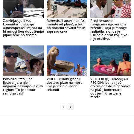
Zabrinjavaju li vas
Rezervisali apartman “tri
Pred hrvatskim
komentari u slučaju
minute od plaže”, a tek
navijačima izgovorio je
autostoperke? Izgleda da
po dolasku shvatili šta ih
rečenicu koja je mnoge
bi mnogi (bez dopuštenja)
zapravo čeka
razljutila, a onda je
pipali žene po sisama
uslijedio obrat koji niko
nije očekivao
Pozvali su tetku na
VIDEO: Milioni gledaju
VIDEO KOJI JE NASMIJAO
ljetovanje, a njen
dostavu pizze na moru:
REGION: Jedna riječ
odgovor nasmijao je cijeli
Sve je visilo o jednoj
otkrila odakle je porodica
region: “To je odmor
sekundi
na plaži, komentari
samo za vas!”
oduševili društvene
mreže