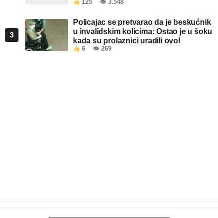
125
👁 3.548
objektima u FBiH
Policajac se pretvarao da je beskućnik
u invalidskim kolicima: Ostao je u šoku
3
kada su prolaznici uradili ovo!
6
👁 269