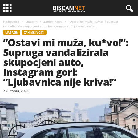
Naslovnica
Magazin
Zanimljivosti
”Ostavi mi muža, ku*vo!”: Supruga
vandalizirala skupocjeni auto, Instagram gori: ”Ljubavnica nije...
MAGAZIN
ZANIMLJIVOSTI
”Ostavi mi muža, ku*vo!”:
Supruga vandalizirala
skupocjeni auto,
Instagram gori:
”Ljubavnica nije kriva!”
7 Oktobra, 2023