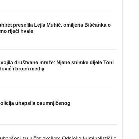
hiret preselila Lejla Muhić, omiljena Bišćanka o
mo riječi hvale
ojila društvene mreže: Njene snimke dijele Toni
fović i brojni mediji
olicija uhapsila osumnjičenog
 uhapšeni su jučer akcijom Odsjeka kriminalističke