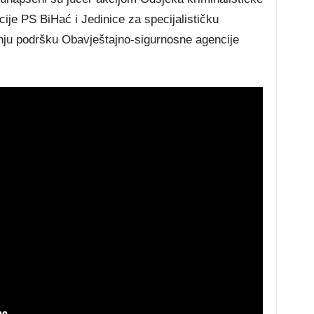
icije PS BiHać i Jedinice za specijalističku
ju podršku Obavještajno-sigurnosne agencije