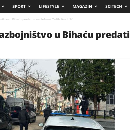
SPORT
LIFESTYLE
MAGAZIN
SCITECH
ništvo u Bihaću predati u nadležnost Tužilaštva USK
azbojništvo u Bihaću predati