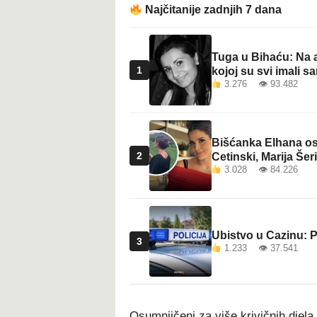
Najčitanije zadnjih 7 dana
Tuga u Bihaću: Na a
1
kojoj su svi imali sa
3.276 👁 93.482
Bišćanka Elhana osv
2
Cetinski, Marija Šeri
3.028 👁 84.226
Ubistvo u Cazinu: P
3
1.233 👁 37.541
Osumnjičeni za više krivičnih djela