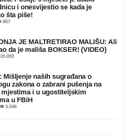
nicu i onesvijestio se kada je
o šta piše!
 857
NJA JE MALTRETIRAO MALIŠU: Ali
nao da je mališa BOKSER! (VIDEO)
20.093
 Mišljenje naših sugrađana o
logu zakona o zabrani pušenja na
 mjestima i u ugostiteljskim
ima u FBiH
👁 3.548