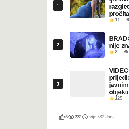
1
razgled
pročita
11

BRADO
2
nije z
8
👁 
VIDEO:
prijed
3
javnim
objekt
125
5
272
prije 562 dana