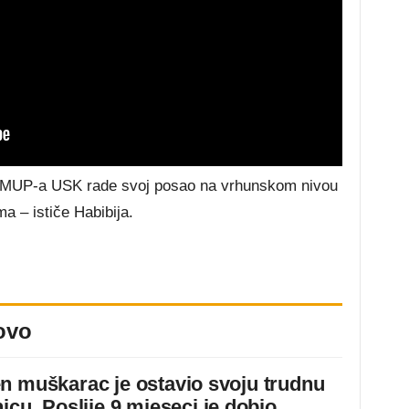
i MUP-a USK rade svoj posao na vrhunskom nivou
a – ističe Habibija.
ovo
n muškarac je ostavio svoju trudnu
icu. Poslije 9 mjeseci je dobio