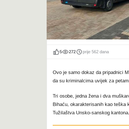
t
5
272
prije 562 dana
Ovo je samo dokaz da pripadnici 
da su kriminalcima uvijek za petama
Tri osobe, jedna žena i dva muškarc
Bihaću, okarakterisanih kao teška k
Tužilaštva Unsko-sanskog kantona