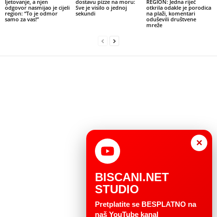
ljetovanje, a njen
dostavu pizze na moru:
REGION: Jedna riječ
odgovor nasmijao je cijeli
Sve je visilo o jednoj
otkrila odakle je porodica
region: “To je odmor
sekundi
na plaži, komentari
samo za vas!”
oduševili društvene
mreže
×
BISCANI.NET
STUDIO
Pretplatite se BESPLATNO na
naš YouTube kanal