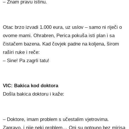
– Znam pravu istinu.
Otac brzo izvadi 1.000 eura, uz uslov – samo ni riječi o
ovome mami. Ohrabren, Perica pokuša isti plan i sa
čistačem bazena. Kad čovjek padne na koljena, širom
raširi ruke i reče:
– Sine! Pa zagrli tatu!
VIC: Bakica kod doktora
Došla bakica doktoru i kaže:
– Doktore, imam problem s učestalim vjetrovima.
Zapravo, i nije neki problem… Oni su potpuno bez mirisa