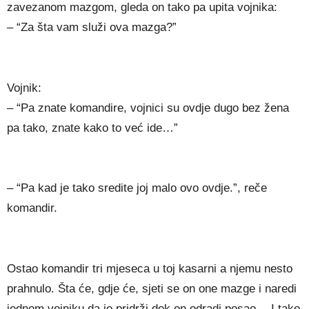
zavezanom mazgom, gleda on tako pa upita vojnika:
– “Za šta vam služi ova mazga?”
Vojnik:
– “Pa znate komandire, vojnici su ovdje dugo bez žena
pa tako, znate kako to već ide…”
– “Pa kad je tako sredite joj malo ovo ovdje.”, reče
komandir.
Ostao komandir tri mjeseca u toj kasarni a njemu nesto
prahnulo. Šta će, gdje će, sjeti se on one mazge i naredi
jednom vojniku da je pridrži dok on odradi posao… I tako