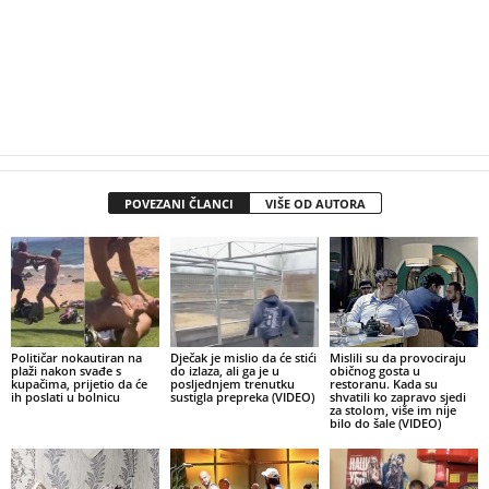
POVEZANI ČLANCI
VIŠE OD AUTORA
Političar nokautiran na
Dječak je mislio da će stići
Mislili su da provociraju
plaži nakon svađe s
do izlaza, ali ga je u
običnog gosta u
kupačima, prijetio da će
posljednjem trenutku
restoranu. Kada su
ih poslati u bolnicu
sustigla prepreka (VIDEO)
shvatili ko zapravo sjedi
za stolom, više im nije
bilo do šale (VIDEO)