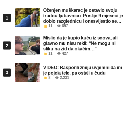
Oženjen muškarac je ostavio svoju
trudnu ljubavnicu. Poslije 9 mjeseci je
1
dobio razglednicu i onesvijestio se
11
👁 857
kada je pročitao šta piše!
Mislio da je kupio kuću iz snova, ali
glavno mu nisu rekli: “Ne mogu ni
2
sliku na zid da okačim…”
11
👁 427
VIDEO: Rasporili zmiju uvjereni da im
3
je pojela tele, pa ostali u čudu
8
👁 2.231