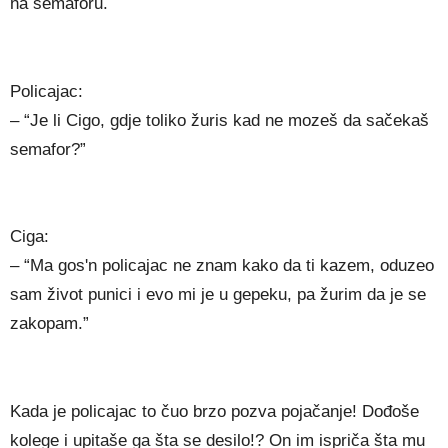
na semaforu.
Policajac:
– “Je li Cigo, gdje toliko žuris kad ne mozeš da sačekaš
semafor?”
Ciga:
– “Ma gos'n policajac ne znam kako da ti kazem, oduzeo
sam život punici i evo mi je u gepeku, pa žurim da je se
zakopam.”
Kada je policajac to čuo brzo pozva pojačanje! Dođoše
kolege i upitaše ga šta se desilo!? On im ispriča šta mu