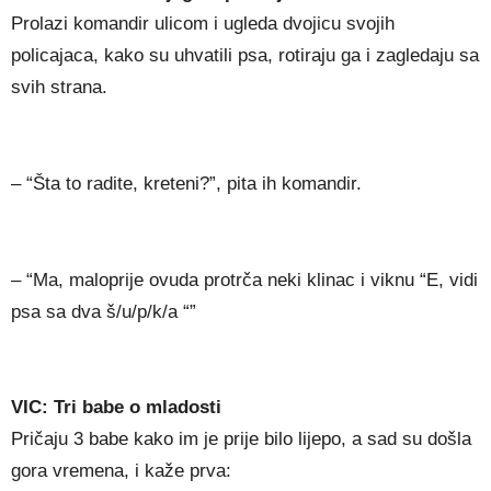
Prolazi komandir ulicom i ugleda dvojicu svojih
policajaca, kako su uhvatili psa, rotiraju ga i zagledaju sa
svih strana.
– “Šta to radite, kreteni?”, pita ih komandir.
– “Ma, maloprije ovuda protrča neki klinac i viknu “E, vidi
psa sa dva š/u/p/k/a “”
VIC: Tri babe o mladosti
Pričaju 3 babe kako im je prije bilo lijepo, a sad su došla
gora vremena, i kaže prva: