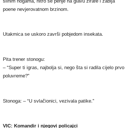
silnim nogama, hitro se penje na glavu žirafe i zabija
poene nevjerovatnom brzinom.
Utakmica se uskoro završi pobjedom insekata.
Pita trener stonogu:
– “Super ti igras, najbolja si, nego šta si radila cijelo prvo
poluvreme?”
Stonoga: – “U svlačionici, vezivala patike.”
VIC: Komandir i njegovi policajci