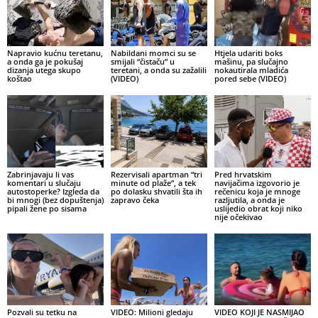
Napravio kućnu teretanu,
Nabildani momci su se
Htjela udariti boks
a onda ga je pokušaj
smijali “čistaču” u
mašinu, pa slučajno
dizanja utega skupo
teretani, a onda su zažalili
nokautirala mladića
koštao
(VIDEO)
pored sebe (VIDEO)
Zabrinjavaju li vas
Rezervisali apartman “tri
Pred hrvatskim
komentari u slučaju
minute od plaže”, a tek
navijačima izgovorio je
autostoperke? Izgleda da
po dolasku shvatili šta ih
rečenicu koja je mnoge
bi mnogi (bez dopuštenja)
zapravo čeka
razljutila, a onda je
pipali žene po sisama
uslijedio obrat koji niko
nije očekivao
Pozvali su tetku na
VIDEO: Milioni gledaju
VIDEO KOJI JE NASMIJAO