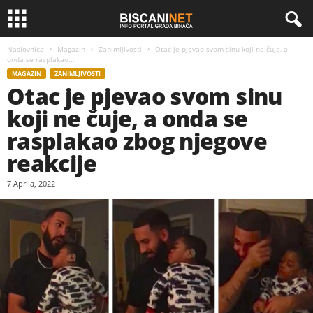
Naslovnica
Magazin
Zanimljivosti
Otac je pjevao svom sinu koji ne čuje, a
onda se rasplakao...
MAGAZIN
ZANIMLJIVOSTI
Otac je pjevao svom sinu
koji ne čuje, a onda se
rasplakao zbog njegove
reakcije
7 Aprila, 2022