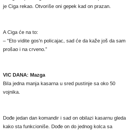
je Ciga rekao. Otvoriše oni gepek kad on prazan.
A Ciga će na to:
– “Eto vidite gos'n policajac, sad će da kaže još da sam
prošao i na crveno.”
VIC DANA: Mazga
Bila jedna manja kasarna u sred pustinje sa oko 50
vojnika.
Dođe jedan dan komandir i sad on obilazi kasarnu gleda
kako sta funkcioniše. Dođe on do jednog kolca sa