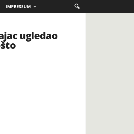
IMPRESSUM
cajac ugledao
ešto