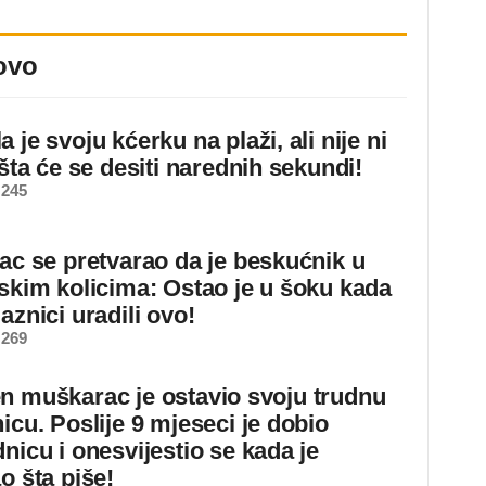
ovo
 je svoju kćerku na plaži, ali nije ni
 šta će se desiti narednih sekundi!
 245
jac se pretvarao da je beskućnik u
dskim kolicima: Ostao je u šoku kada
aznici uradili ovo!
 269
n muškarac je ostavio svoju trudnu
icu. Poslije 9 mjeseci je dobio
nicu i onesvijestio se kada je
o šta piše!