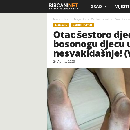
GRAD
VIJESTI
B
i
Naslovnica
Magazin
Zanimljivosti
Otac šesto
MAGAZIN
ZANIMLJIVOSTI
Otac šestoro dje
s
bosonogu djecu 
c
nesvakidašnje! (
a
24 Aprila, 2023
n
i
.
n
e