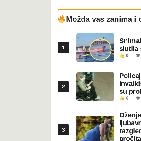
Možda vas zanima i 
Snimala
1
slutila
8
👁
Polica
invali
2
su prol
6
👁
Oženje
ljubavn
3
razgled
pročita