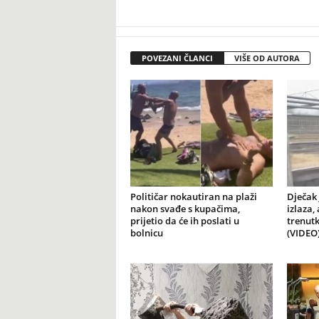
POVEZANI ČLANCI
VIŠE OD AUTORA
Političar nokautiran na plaži
Dječak 
nakon svađe s kupačima,
izlaza,
prijetio da će ih poslati u
trenutk
bolnicu
(VIDEO