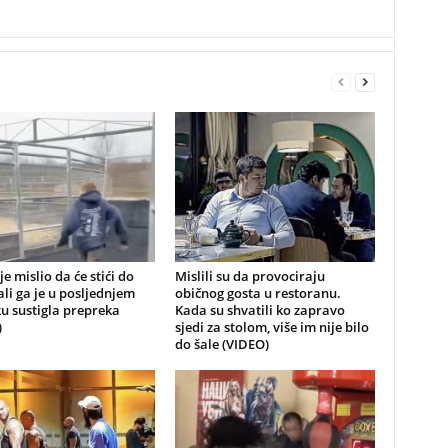
je mislio da će stići do
Mislili su da provociraju
 ali ga je u posljednjem
običnog gosta u restoranu.
u sustigla prepreka
Kada su shvatili ko zapravo
)
sjedi za stolom, više im nije bilo
do šale (VIDEO)