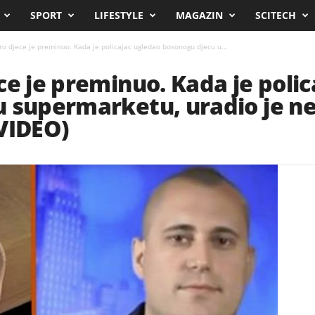
SPORT
LIFESTYLE
MAGAZIN
SCITECH
ro djece je preminuo. Kada je policajac ugledao bosonogu djecu u...
ce je preminuo. Kada je poli
u supermarketu, uradio je n
VIDEO)