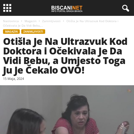
Naslovnica
Magazin
Zanimljivosti
Otišla Je Na Ultrazvuk Kod Doktora i
Očekivala Je Da Vidi Bebu,...
MAGAZIN
ZANIMLJIVOSTI
Otišla Je Na Ultrazvuk Kod
Doktora i Očekivala Je Da
Vidi Bebu, a Umjesto Toga
Ju Je Čekalo OVO!
15 Maja, 2024