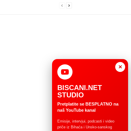
×
BISCANI.NET
STUDIO
Pretplatite se BESPLATNO na
naš YouTube kanal
Emisije, intervjui, podcasti i video
priče iz Bihaća i Unsko-sanskog