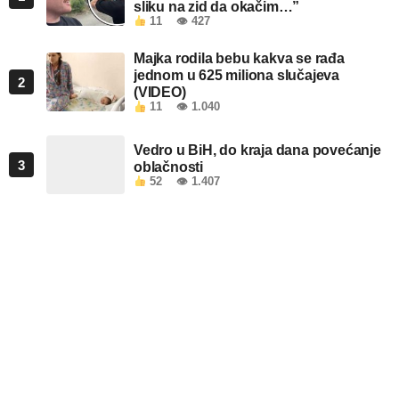
sliku na zid da okačim…”
11
👁 427
Majka rodila bebu kakva se rađa
jednom u 625 miliona slučajeva
2
(VIDEO)
11
👁 1.040
Vedro u BiH, do kraja dana povećanje
3
oblačnosti
52
👁 1.407