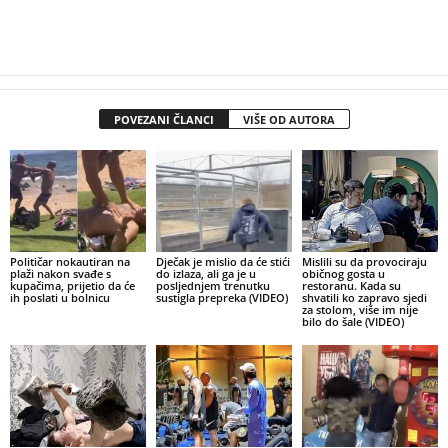
POVEZANI ČLANCI
VIŠE OD AUTORA
Političar nokautiran na
Dječak je mislio da će stići
Mislili su da provociraju
plaži nakon svađe s
do izlaza, ali ga je u
običnog gosta u
kupačima, prijetio da će
posljednjem trenutku
restoranu. Kada su
ih poslati u bolnicu
sustigla prepreka (VIDEO)
shvatili ko zapravo sjedi
za stolom, više im nije
bilo do šale (VIDEO)