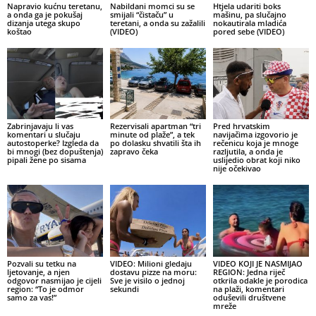
Napravio kućnu teretanu,
Nabildani momci su se
Htjela udariti boks
a onda ga je pokušaj
smijali “čistaču” u
mašinu, pa slučajno
dizanja utega skupo
teretani, a onda su zažalili
nokautirala mladića
koštao
(VIDEO)
pored sebe (VIDEO)
Zabrinjavaju li vas
Rezervisali apartman “tri
Pred hrvatskim
komentari u slučaju
minute od plaže”, a tek
navijačima izgovorio je
autostoperke? Izgleda da
po dolasku shvatili šta ih
rečenicu koja je mnoge
bi mnogi (bez dopuštenja)
zapravo čeka
razljutila, a onda je
pipali žene po sisama
uslijedio obrat koji niko
nije očekivao
Pozvali su tetku na
VIDEO: Milioni gledaju
VIDEO KOJI JE NASMIJAO
ljetovanje, a njen
dostavu pizze na moru:
REGION: Jedna riječ
odgovor nasmijao je cijeli
Sve je visilo o jednoj
otkrila odakle je porodica
region: “To je odmor
sekundi
na plaži, komentari
samo za vas!”
oduševili društvene
mreže