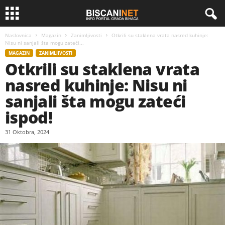
Naslovnica
Magazin
Zanimljivosti
Otkrili su staklena vrata nasred kuhinje:
Nisu ni sanjali šta mogu zateći...
MAGAZIN
ZANIMLJIVOSTI
Otkrili su staklena vrata
nasred kuhinje: Nisu ni
sanjali šta mogu zateći
ispod!
31 Oktobra, 2024