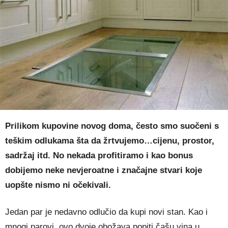
Prilikom kupovine novog doma, često smo suočeni s
teškim odlukama šta da žrtvujemo…cijenu, prostor,
sadržaj itd. No nekada profitiramo i kao bonus
dobijemo neke nevjeroatne i značajne stvari koje
uopšte nismo ni očekivali.
Jedan par je nedavno odlučio da kupi novi stan. Kao i
mnogi parovi, ovo dvoje obožava popiti čašu vina u