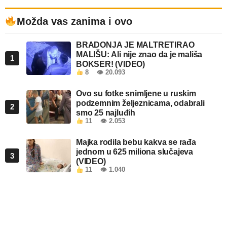
Možda vas zanima i ovo
BRADONJA JE MALTRETIRAO
MALIŠU: Ali nije znao da je mališa
1
BOKSER! (VIDEO)
8
👁 20.093
Ovo su fotke snimljene u ruskim
podzemnim željeznicama, odabrali
2
smo 25 najluđih
11
👁 2.053
Majka rodila bebu kakva se rađa
jednom u 625 miliona slučajeva
3
(VIDEO)
11
👁 1.040