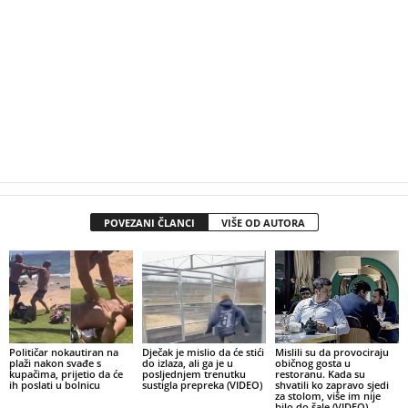
POVEZANI ČLANCI
VIŠE OD AUTORA
Političar nokautiran na
Dječak je mislio da će stići
Mislili su da provociraju
plaži nakon svađe s
do izlaza, ali ga je u
običnog gosta u
kupačima, prijetio da će
posljednjem trenutku
restoranu. Kada su
ih poslati u bolnicu
sustigla prepreka (VIDEO)
shvatili ko zapravo sjedi
za stolom, više im nije
bilo do šale (VIDEO)