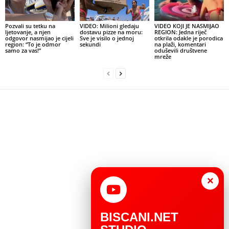
Pozvali su tetku na
VIDEO: Milioni gledaju
VIDEO KOJI JE NASMIJAO
ljetovanje, a njen
dostavu pizze na moru:
REGION: Jedna riječ
odgovor nasmijao je cijeli
Sve je visilo o jednoj
otkrila odakle je porodica
region: “To je odmor
sekundi
na plaži, komentari
samo za vas!”
oduševili društvene
mreže
×
BISCANI.NET