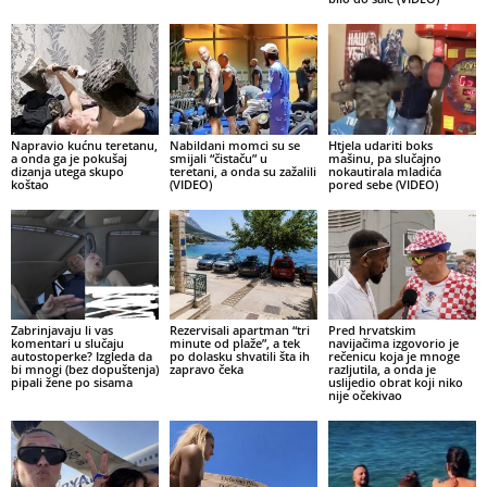
Napravio kućnu teretanu,
Nabildani momci su se
Htjela udariti boks
a onda ga je pokušaj
smijali “čistaču” u
mašinu, pa slučajno
dizanja utega skupo
teretani, a onda su zažalili
nokautirala mladića
koštao
(VIDEO)
pored sebe (VIDEO)
Zabrinjavaju li vas
Rezervisali apartman “tri
Pred hrvatskim
komentari u slučaju
minute od plaže”, a tek
navijačima izgovorio je
autostoperke? Izgleda da
po dolasku shvatili šta ih
rečenicu koja je mnoge
bi mnogi (bez dopuštenja)
zapravo čeka
razljutila, a onda je
pipali žene po sisama
uslijedio obrat koji niko
nije očekivao