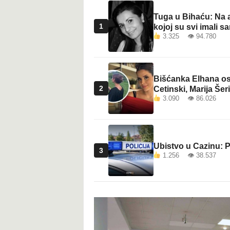
Tuga u Bihaću: Na a
1
kojoj su svi imali sa
3.325 👁 94.780
Bišćanka Elhana osv
2
Cetinski, Marija Šeri
3.090 👁 86.026
Ubistvo u Cazinu: P
3
1.256 👁 38.537