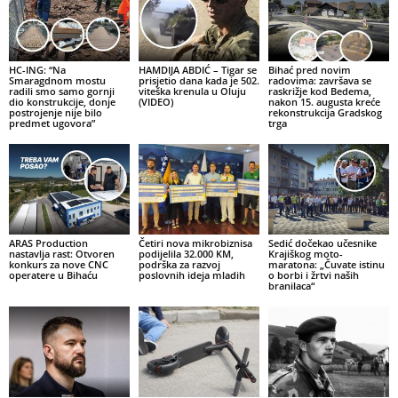
HC-ING: “Na
HAMDIJA ABDIĆ – Tigar se
Bihać pred novim
Smaragdnom mostu
prisjetio dana kada je 502.
radovima: završava se
radili smo samo gornji
viteška krenula u Oluju
raskrižje kod Bedema,
dio konstrukcije, donje
(VIDEO)
nakon 15. augusta kreće
postrojenje nije bilo
rekonstrukcija Gradskog
predmet ugovora”
trga
ARAS Production
Četiri nova mikrobiznisa
Sedić dočekao učesnike
nastavlja rast: Otvoren
podijelila 32.000 KM,
Krajiškog moto-
konkurs za nove CNC
podrška za razvoj
maratona: „Čuvate istinu
operatere u Bihaću
poslovnih ideja mladih
o borbi i žrtvi naših
branilaca“