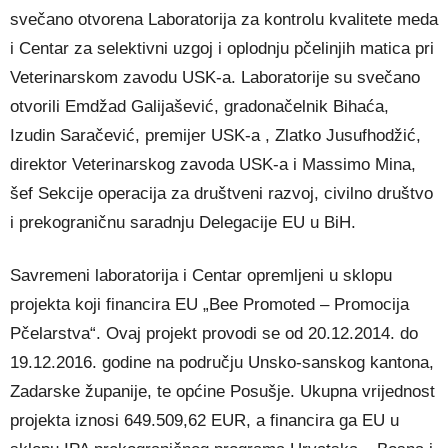
svečano otvorena Laboratorija za kontrolu kvalitete meda
i Centar za selektivni uzgoj i oplodnju pčelinjih matica pri
Veterinarskom zavodu USK-a. Laboratorije su svečano
otvorili Emdžad Galijašević, gradonačelnik Bihaća,
Izudin Saračev
ić, premijer USK-a , Zlatko Jusufhodžić,
direktor Veterinarskog zavoda USK-a i Massimo Mina,
šef Sekcije operacija za društveni razvoj, civilno društvo
i prekograničnu saradnju Delegacije EU u BiH.
Savremeni laboratorija i Centar opremljeni u sklopu
projekta koji financira EU „Bee Promoted – Promocija
Pčelarstva“. Ovaj projekt provodi se od 20.12.2014. do
19.12.2016. godine na području Unsko-sanskog kantona,
Zadarske županije, te općine Posušje. Ukupna vrijednost
projekta iznosi 649.509,62 EUR, a financira ga EU u