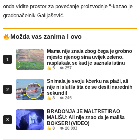
onda vidite prostor za povećanje proizvodnje “-kazao je
gradonačelnik Galijašević.
Možda vas zanima i ovo
Mama nije znala zbog čega je grobno
mjesto njenog sina uvijek zeleno,
1
rasplakala se kad je saznala istinu
5
👁 257
Snimala je svoju kćerku na plaži, ali
nije ni slutila šta će se desiti narednih
2
sekundi!
8
👁 245
BRADONJA JE MALTRETIRAO
MALIŠU: Ali nije znao da je mališa
3
BOKSER! (VIDEO)
8
👁 20.093