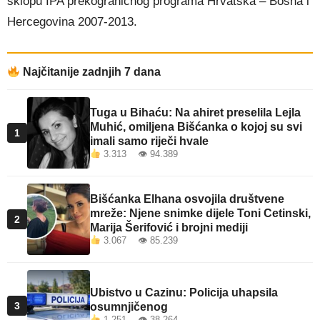
sklopu IPA prekograničnog programa Hrvatska – Bosna i
Hercegovina 2007-2013.
Najčitanije zadnjih 7 dana
Tuga u Bihaću: Na ahiret preselila Lejla
Muhić, omiljena Bišćanka o kojoj su svi
1
imali samo riječi hvale
3.313 👁 94.389
Bišćanka Elhana osvojila društvene
mreže: Njene snimke dijele Toni Cetinski,
2
Marija Šerifović i brojni mediji
3.067 👁 85.239
Ubistvo u Cazinu: Policija uhapsila
3
osumnjičenog
1.251 👁 38.264