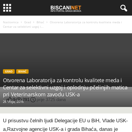
Naslovnica
Grad
Bihać
Otvorena Laboratorija za kontrolu kvalitete meda i
Centar za selektivni uzgoj i...
GRAD
BIHAĆ
Otvorena Laboratorija za kontrolu kvalitete meda i
Centar za selektivni uzgoj i oplodnju pčelinjih matica
pri Veterinarskom zavodu USK-a
9
291
prije 3725 dana
26 Maja, 2016
U prisustvu čelnih ljudi Delegacije EU u BiH, Vlade USK-
a,Razvojne agencije USK-a i grada Bihaća, danas je