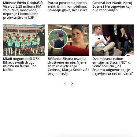
Ministar Edvin Odobašić:
Porast povreda djece na
General Izet Nanić: Heroj
Više od 2,25 miliona KM
električnim romobilima:
Bosne i Hercegovine koji
za puteve, vodovode,
Stradaju glava, lice i ruke
nije zaboravljen
deponije i komunalne
projekte širom USK
Mladi nogometaši OFK
Bišćanka Elhana osvojila
Dva mjeseca nakon
Bihać osvojili drugo
društvene mreže: Njene
emisije na BiscaniNET-u:
mjesto na turniru na
snimke dijele Toni
Sedić poručio „Još
Izačiću
Cetinski, Marija Šerifović i
čekamo odgovor koji je
brojni mediji
najavljen za sedam dana“