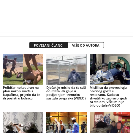
POVEZANI ČLANCI
VIŠE OD AUTORA
Političar nokautiran na
Dječak je mislio da će stići
Mislili su da provociraju
plaži nakon svađe s
do izlaza, ali ga je u
običnog gosta u
kupačima, prijetio da će
posljednjem trenutku
restoranu. Kada su
ih poslati u bolnicu
sustigla prepreka (VIDEO)
shvatili ko zapravo sjedi
za stolom, više im nije
bilo do šale (VIDEO)