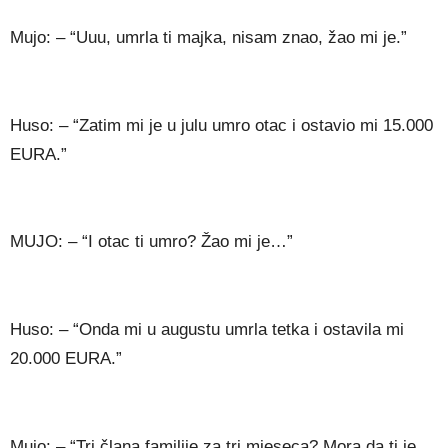
Mujo: – “Uuu, umrla ti majka, nisam znao, žao mi je.”
Huso: – “Zatim mi je u julu umro otac i ostavio mi 15.000
EURA.”
MUJO: – “I otac ti umro? Žao mi je…”
Huso: – “Onda mi u augustu umrla tetka i ostavila mi
20.000 EURA.”
Mujo: – “Tri člana familije za tri mjeseca? Mora da ti je