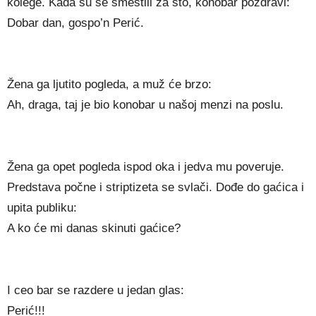
kolege. Kada su se smestili za sto, konobar pozdravi:
Dobar dan, gospo’n Perić.
Žena ga ljutito pogleda, a muž će brzo:
Ah, draga, taj je bio konobar u našoj menzi na poslu.
Žena ga opet pogleda ispod oka i jedva mu poveruje.
Predstava počne i striptizeta se svlači. Dođe do gaćica i
upita publiku:
A ko će mi danas skinuti gaćice?
I ceo bar se razdere u jedan glas:
Perić!!!