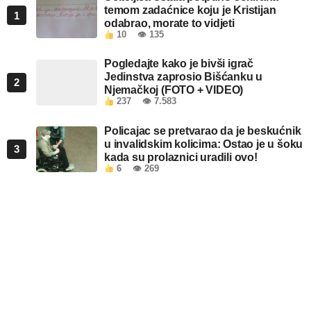
temom zadaćnice koju je Kristijan
1
odabrao, morate to vidjeti
10
👁 135
Pogledajte kako je bivši igrač
Jedinstva zaprosio Bišćanku u
2
Njemačkoj (FOTO + VIDEO)
237
👁 7.583
Policajac se pretvarao da je beskućnik
u invalidskim kolicima: Ostao je u šoku
3
kada su prolaznici uradili ovo!
6
👁 269