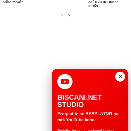
samo za vas!”
oduševili društvene
mreže
×
BISCANI.NET
STUDIO
Pretplatite se BESPLATNO na
naš YouTube kanal
Emisije, intervjui, podcasti i video