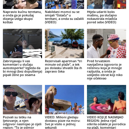
Napravio kućnu teretanu,
Nabildani momci su se
Htjela udariti boks
a onda ga je pokušaj
smijali “čistaču” u
mašinu, pa slučajno
dizanja utega skupo
teretani, a onda su zažalili
nokautirala mladića
koštao
(VIDEO)
pored sebe (VIDEO)
Zabrinjavaju li vas
Rezervisali apartman “tri
Pred hrvatskim
komentari u slučaju
minute od plaže”, a tek
navijačima izgovorio je
autostoperke? Izgleda da
po dolasku shvatili šta ih
rečenicu koja je mnoge
bi mnogi (bez dopuštenja)
zapravo čeka
razljutila, a onda je
pipali žene po sisama
uslijedio obrat koji niko
nije očekivao
Pozvali su tetku na
VIDEO: Milioni gledaju
VIDEO KOJI JE NASMIJAO
ljetovanje, a njen
dostavu pizze na moru:
REGION: Jedna riječ
odgovor nasmijao je cijeli
Sve je visilo o jednoj
otkrila odakle je porodica
region: “To je odmor
sekundi
na plaži, komentari