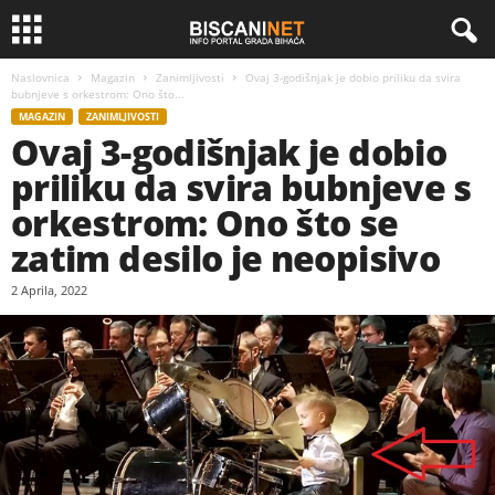
Naslovnica
Magazin
Zanimljivosti
Ovaj 3-godišnjak je dobio priliku da svira
bubnjeve s orkestrom: Ono što...
MAGAZIN
ZANIMLJIVOSTI
Ovaj 3-godišnjak je dobio
priliku da svira bubnjeve s
orkestrom: Ono što se
zatim desilo je neopisivo
2 Aprila, 2022