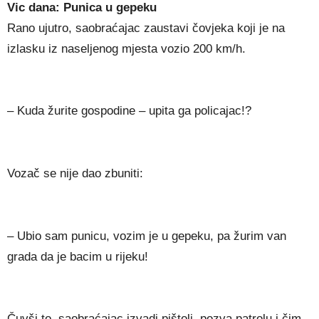
Vic dana: Punica u gepeku
Rano ujutro, saobraćajac zaustavi čovjeka koji je na
izlasku iz naseljenog mjesta vozio 200 km/h.
– Kuda žurite gospodine – upita ga policajac!?
Vozač se nije dao zbuniti:
– Ubio sam punicu, vozim je u gepeku, pa žurim van
grada da je bacim u rijeku!
Čuvši to, saobraćajac izvadi pištolj, pozva patrolu i čim