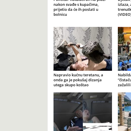
nakon svađe s kupačima,
izlaza,
prijetio da će ih poslati u
trenutk
bolnicu
(VIDEO
Napravio kućnu teretanu, a
Nabilda
onda ga je pokušaj dizanja
“čistač
utega skupo koštao
zažalil