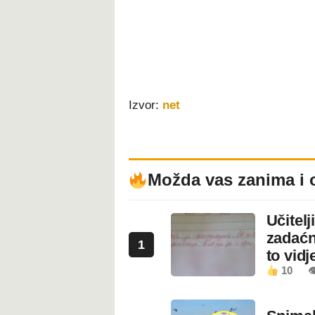
Izvor:
net
Možda vas zanima i 
Učitel
zadaćn
1
to vidje
10
