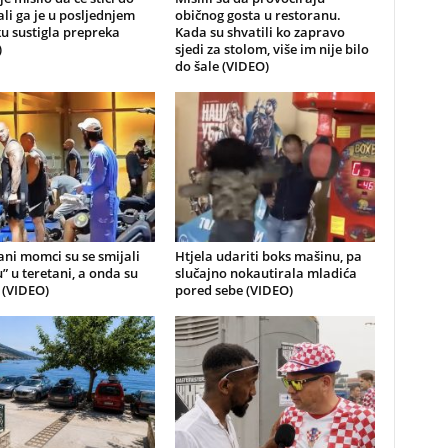
 ali ga je u posljednjem
običnog gosta u restoranu.
u sustigla prepreka
Kada su shvatili ko zapravo
)
sjedi za stolom, više im nije bilo
do šale (VIDEO)
ni momci su se smijali
Htjela udariti boks mašinu, pa
u” u teretani, a onda su
slučajno nokautirala mladića
i (VIDEO)
pored sebe (VIDEO)