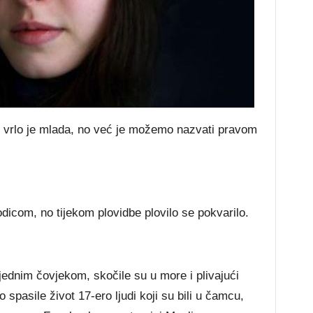
vrlo je mlada, no već je možemo nazvati pravom
rodicom, no tijekom plovidbe plovilo se pokvarilo.
 jednim čovjekom, skočile su u more i plivajući
 spasile život 17-ero ljudi koji su bili u čamcu,