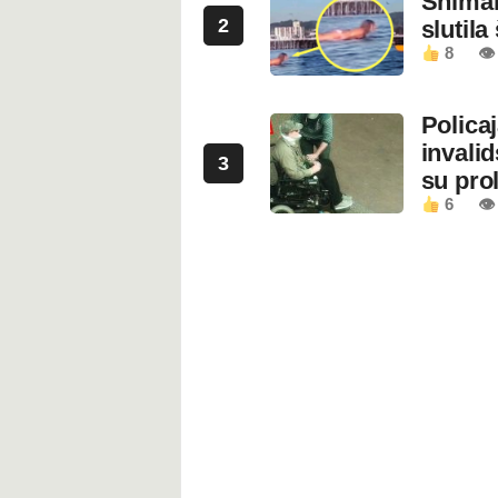
Snimala
2
slutila
8
👁
Polica
invali
3
su prol
6
👁