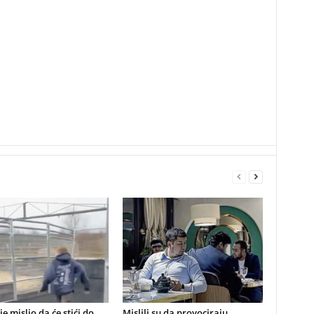
je mislio da će stići do
Mislili su da provociraju