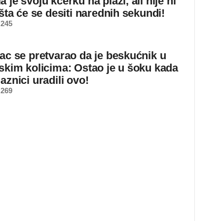
 je svoju kćerku na plaži, ali nije ni
 šta će se desiti narednih sekundi!
 245
jac se pretvarao da je beskućnik u
dskim kolicima: Ostao je u šoku kada
aznici uradili ovo!
 269