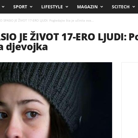
SPORT
LIFESTYLE
MAGAZIN
SCITECH
 SPASIO JE ŽIVOT 17-ERO LJUDI: Pogledajte šta je učinila ova...
O JE ŽIVOT 17-ERO LJUDI: Po
a djevojka