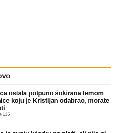
ovo
jica ostala potpuno šokirana temom
ice koju je Kristijan odabrao, morate
ti
 135