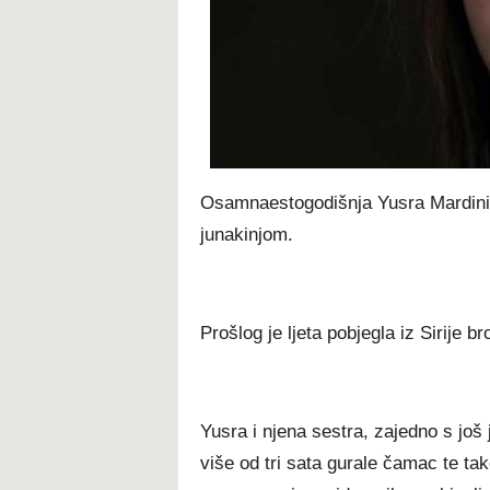
t
Osamnaestogodišnja Yusra Mardini 
junakinjom.
Prošlog je ljeta pobjegla iz Sirije b
Yusra i njena sestra, zajedno s još
više od tri sata gurale čamac te tako