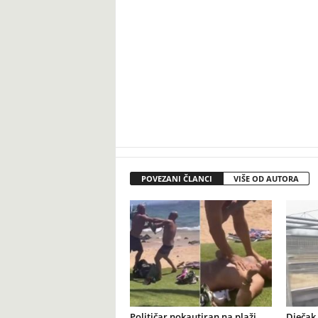
POVEZANI ČLANCI
VIŠE OD AUTORA
Političar nokautiran na plaži
Dječak 