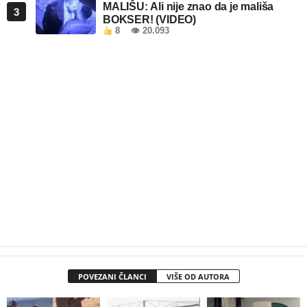
MALIŠU: Ali nije znao da je mališa
3
BOKSER! (VIDEO)
8
👁 20.093
POVEZANI ČLANCI
VIŠE OD AUTORA