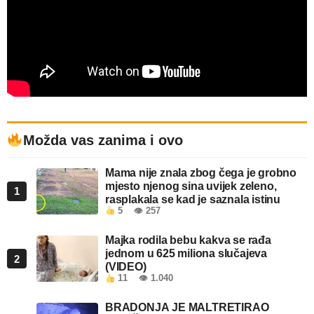
Možda vas zanima i ovo
Mama nije znala zbog čega je grobno
mjesto njenog sina uvijek zeleno,
1
rasplakala se kad je saznala istinu
5
👁 257
Majka rodila bebu kakva se rađa
jednom u 625 miliona slučajeva
2
(VIDEO)
11
👁 1.040
BRADONJA JE MALTRETIRAO