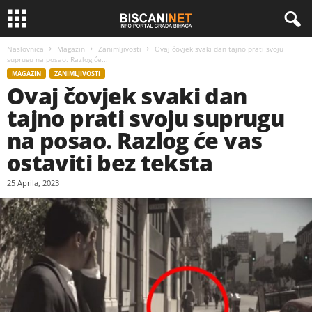
Naslovnica
Magazin
Zanimljivosti
Ovaj čovjek svaki dan tajno prati svoju
suprugu na posao. Razlog će...
MAGAZIN
ZANIMLJIVOSTI
Ovaj čovjek svaki dan
tajno prati svoju suprugu
na posao. Razlog će vas
ostaviti bez teksta
25 Aprila, 2023