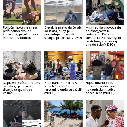
Političar nokautiran na
Dječak je mislio da će stići
Mislili su da provociraju
plaži nakon svađe s
do izlaza, ali ga je u
običnog gosta u
kupačima, prijetio da će
posljednjem trenutku
restoranu. Kada su
ih poslati u bolnicu
sustigla prepreka (VIDEO)
shvatili ko zapravo sjedi
za stolom, više im nije
bilo do šale (VIDEO)
Napravio kućnu teretanu,
Nabildani momci su se
Htjela udariti boks
a onda ga je pokušaj
smijali “čistaču” u
mašinu, pa slučajno
dizanja utega skupo
teretani, a onda su zažalili
nokautirala mladića
koštao
(VIDEO)
pored sebe (VIDEO)