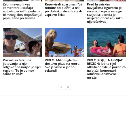
Zabrinjavaju li vas
Rezervisali apartman “tri
Pred hrvatskim
komentari u slučaju
minute od plaže”, a tek
navijačima izgovorio je
autostoperke? Izgleda da
po dolasku shvatili šta ih
rečenicu koja je mnoge
bi mnogi (bez dopuštenja)
zapravo čeka
razljutila, a onda je
pipali žene po sisama
uslijedio obrat koji niko
nije očekivao
Pozvali su tetku na
VIDEO: Milioni gledaju
VIDEO KOJI JE NASMIJAO
ljetovanje, a njen
dostavu pizze na moru:
REGION: Jedna riječ
odgovor nasmijao je cijeli
Sve je visilo o jednoj
otkrila odakle je porodica
region: “To je odmor
sekundi
na plaži, komentari
samo za vas!”
oduševili društvene
mreže