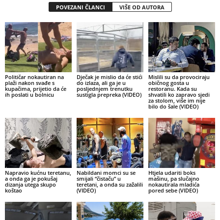
POVEZANI ČLANCI
VIŠE OD AUTORA
Političar nokautiran na
Dječak je mislio da će stići
Mislili su da provociraju
plaži nakon svađe s
do izlaza, ali ga je u
običnog gosta u
kupačima, prijetio da će
posljednjem trenutku
restoranu. Kada su
ih poslati u bolnicu
sustigla prepreka (VIDEO)
shvatili ko zapravo sjedi
za stolom, više im nije
bilo do šale (VIDEO)
Napravio kućnu teretanu,
Nabildani momci su se
Htjela udariti boks
a onda ga je pokušaj
smijali “čistaču” u
mašinu, pa slučajno
dizanja utega skupo
teretani, a onda su zažalili
nokautirala mladića
koštao
(VIDEO)
pored sebe (VIDEO)