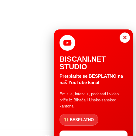
×
BISCANI.NET
STUDIO
Pretplatite se BESPLATNO na
naš YouTube kanal
Emisije, intervjui, podcasti i video
priče iz Bihaća i Unsko-sanskog
kantona.
BESPLATNO