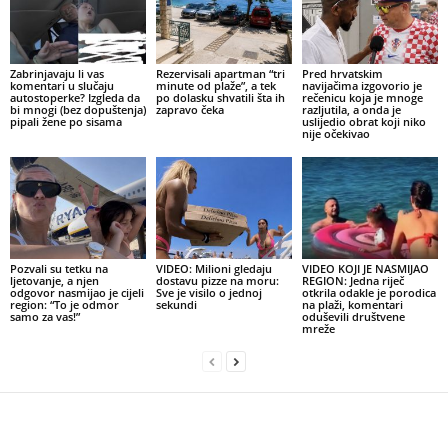
Zabrinjavaju li vas
Rezervisali apartman “tri
Pred hrvatskim
komentari u slučaju
minute od plaže”, a tek
navijačima izgovorio je
autostoperke? Izgleda da
po dolasku shvatili šta ih
rečenicu koja je mnoge
bi mnogi (bez dopuštenja)
zapravo čeka
razljutila, a onda je
pipali žene po sisama
uslijedio obrat koji niko
nije očekivao
Pozvali su tetku na
VIDEO: Milioni gledaju
VIDEO KOJI JE NASMIJAO
ljetovanje, a njen
dostavu pizze na moru:
REGION: Jedna riječ
odgovor nasmijao je cijeli
Sve je visilo o jednoj
otkrila odakle je porodica
region: “To je odmor
sekundi
na plaži, komentari
samo za vas!”
oduševili društvene
mreže