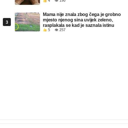
4
👁 190
Mama nije znala zbog čega je grobno
mjesto njenog sina uvijek zeleno,
3
rasplakala se kad je saznala istinu
5
👁 257