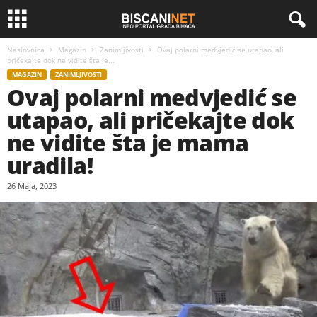
Naslovnica
Magazin
Zanimljivosti
Ovaj polarni medvjedić se utapao, ali
pričekajte dok ne vidite šta je...
MAGAZIN
ZANIMLJIVOSTI
Ovaj polarni medvjedić se
utapao, ali pričekajte dok
ne vidite šta je mama
uradila!
26 Maja, 2023