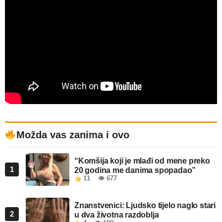
Možda vas zanima i ovo
“Komšija koji je mlađi od mene preko
1
20 godina me danima spopadao”
11
👁 677
Znanstvenici: Ljudsko tijelo naglo stari
2
u dva životna razdoblja